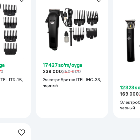
 ko'zoynaklari
lar
ga
17 427 so'm/oyga
00
239 000
350 000
TEL ITR-15,
Электробритва ITEL IHC-33,
черный
12 323 s
169 000
Электробр
черный