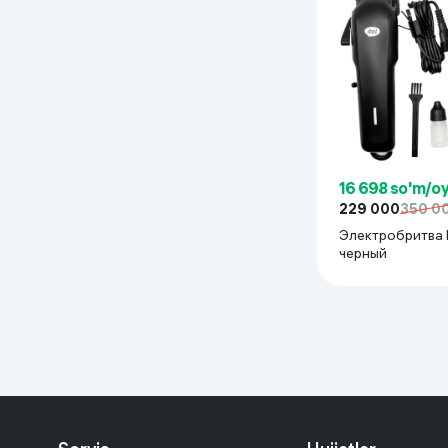
Uy va bog‘
Kanselyariya
Maishiy kimyo
Kitoblar
16 698 so'm/o
229 000
350 0
Kiyim-kechak va Oyoq
Электробритва I
kiyimlar
черный