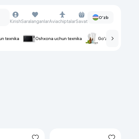
O'zb
Kirish
Saralanganlar
Aviachiptalar
Savat
un texnika
Oshxona uchun texnika
Go‘zallik va parvaris
rlar
Soat va aksessuarlar
Aqlli-soatlar
Qo'l soatlari
Aqlli uzuklar
Fitnes-brasletlar
Soat kamarlari
Foto apparatlari va Video-
kameralar
Fotoapparatlari