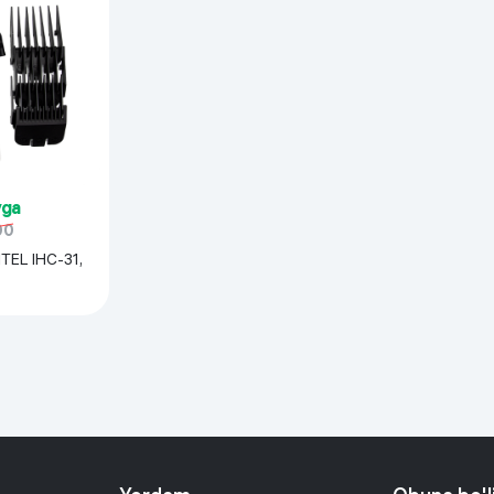
yga
00
TEL IHC-31,