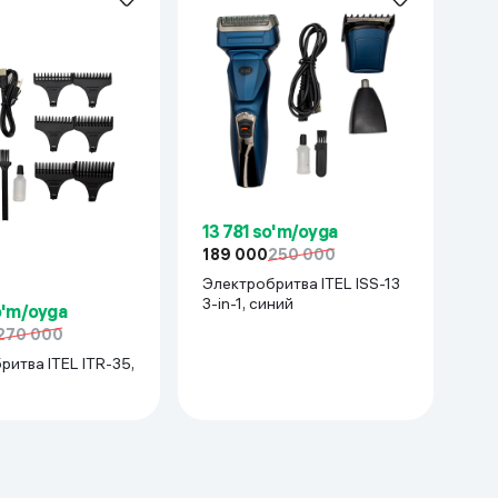
Kameralar
13 781 so'm/oyga
189 000
250 000
Электробритва ITEL ISS-13
3-in-1, синий
o'm/oyga
270 000
итва ITEL ITR-35,