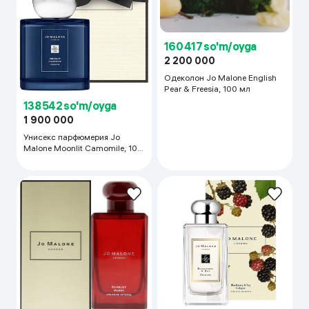
160 417 so'm/oyga
2 200 000
Одеколон Jo Malone English
Pear & Freesia, 100 мл
138 542 so'm/oyga
1 900 000
Унисекс парфюмерия Jo
Malone Moonlit Camomile, 100
мл