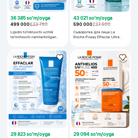
36 385 so'm/oyga
43 021 so'm/oyga
499 000
623 750
590 000
737 500
Lipidni to'ldiruvchi uchlik
Сыворотка для лица La
ta'mirlovchi namlantirilgan
Roche-Posay Effaclar Ultra
tana kremi La Roche-Posay
Concentrated Serum, 30 мл
Lipikar AP+ MAX Triple Repair
Moisturizing Body Cream, 400
ml
29 823 so'm/oyga
29 094 so'm/oyga