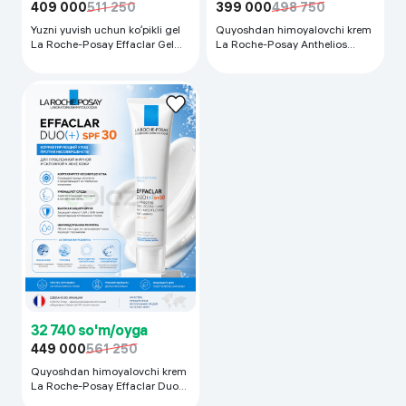
409 000
511 250
399 000
498 750
Yuzni yuvish uchun koʻpikli gel
Quyoshdan himoyalovchi krem
La Roche-Posay Effaclar Gel
La Roche-Posay Anthelios
Moussant Purifiant, 200 ml
UVMune 400 Ultimate
Protection Ultra-Long UVA, 50
ml
32 740 so'm/oyga
449 000
561 250
Quyoshdan himoyalovchi krem
La Roche-Posay Effaclar Duo+
SPF30, 40 мл