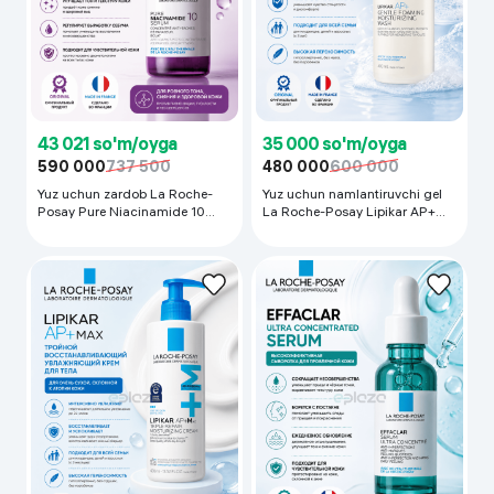
43 021 so'm/oyga
35 000 so'm/oyga
590 000
737 500
480 000
600 000
Yuz uchun zardob La Roche-
Yuz uchun namlantiruvchi gel
Posay Pure Niacinamide 10
La Roche-Posay Lipikar AP+
Serum, 30 мл
Gentle Foaming Moisturizing
Wash, 400 ml