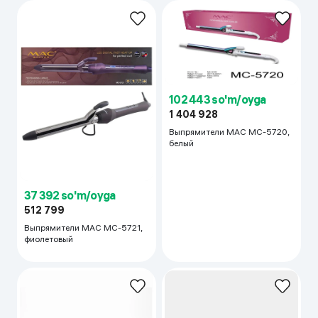
102 443 so'm/oyga
1 404 928
Выпрямители MAC MC-5720,
белый
37 392 so'm/oyga
512 799
Выпрямители MAC MC-5721,
фиолетовый