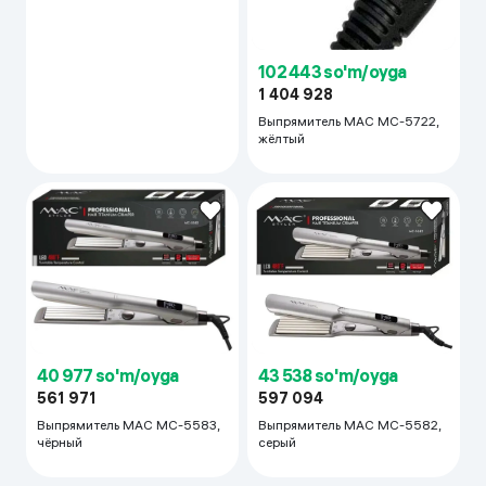
102 443 so'm/oyga
1 404 928
Выпрямитель MAC MC-5722,
жёлтый
43 538 so'm/oyga
40 977 so'm/oyga
597 094
561 971
Выпрямитель MAC MC-5582,
Выпрямитель MAC MC-5583,
серый
чёрный