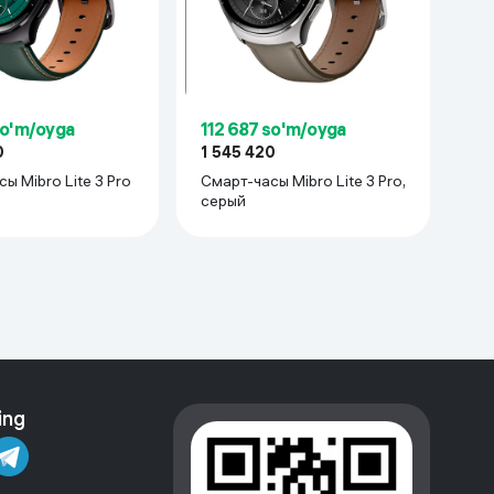
so'm/oyga
112 687 so'm/oyga
0
1 545 420
ro Lite 3 Pro
Смарт-часы Mibro Lite 3 Pro,
серый
ing