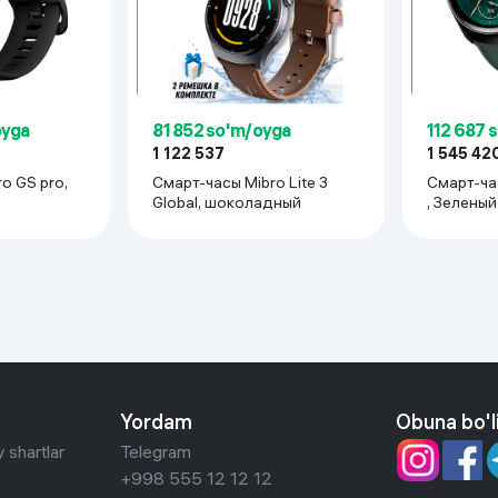
oyga
81 852 so'm/oyga
112 687 
1 122 537
1 545 42
ro,
Смарт-часы Mibro Lite 3
Смарт-часы Mib
Global, шоколадный
, Зеленый
Yordam
Obuna bo'l
 shartlar
Telegram
+998 555 12 12 12