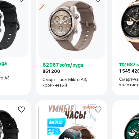
 ko'zoynaklari
lar
yga
112 687 
62 067 so'm/oyga
1 545 42
851 200
o А3,
Смарт-часы Mib
Смарт-часы Mibro А3,
золотист
коричневый