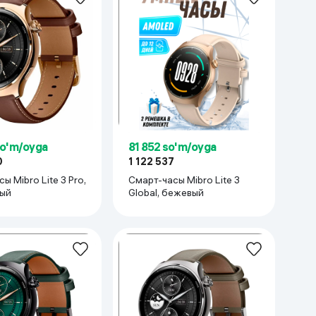
Kameralar
so'm/oyga
81 852 so'm/oyga
0
1 122 537
ro Lite 3 Pro,
Смарт-часы Mibro Lite 3
ый
Global, бежевый