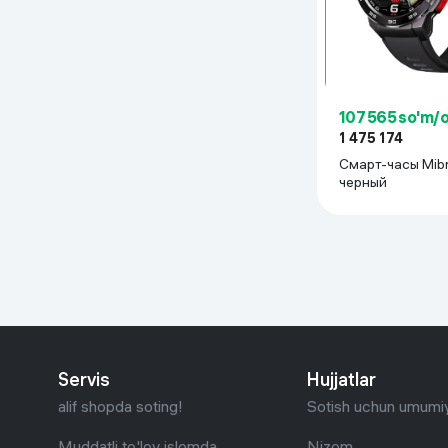
Uy va bog‘
Kanselyariya
107 565 so'm/
Maishiy kimyo
1 475 174
Смарт-часы Mibro GS p
черный
Kitoblar
Kiyim-kechak va Oyoq
kiyimlar
Servis
Hujjatlar
alif shopda soting!
Sotish uchun umumiy
Muddatli to'lov islomda
Nizom