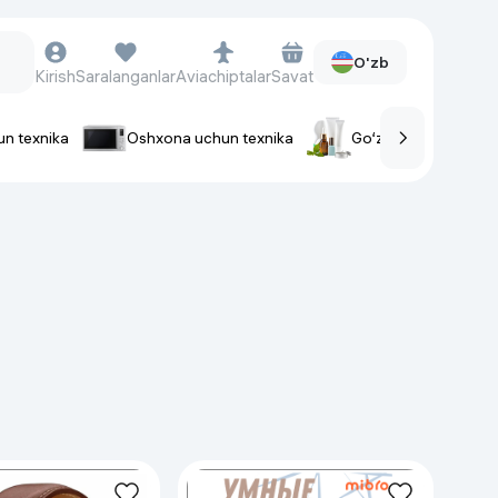
O'zb
Kirish
Saralanganlar
Aviachiptalar
Savat
un texnika
Oshxona uchun texnika
Go‘zallik va parvaris
rlar
Soat va aksessuarlar
Aqlli-soatlar
Qo'l soatlari
Aqlli uzuklar
Fitnes-brasletlar
Soat kamarlari
Foto apparatlari va Video-
kameralar
Fotoapparatlari