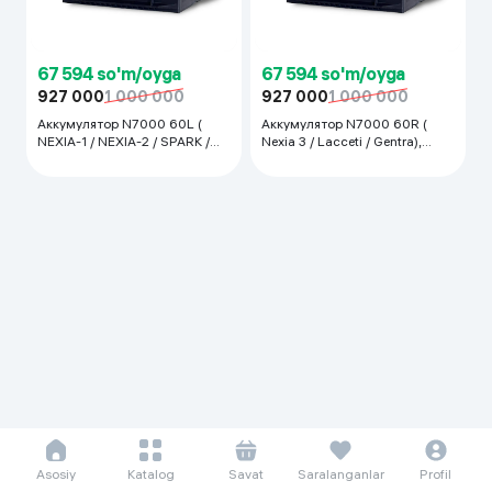
67 594 so'm/oyga
67 594 so'm/oyga
927 000
1 000 000
927 000
1 000 000
Аккумулятор N7000 60L (
Аккумулятор N7000 60R (
NEXIA-1 / NEXIA-2 / SPARK /
Nexia 3 / Lacceti / Gentra),
COBALT / ONIX ), черный
черный
Asosiy
Katalog
Savat
Saralanganlar
Profil