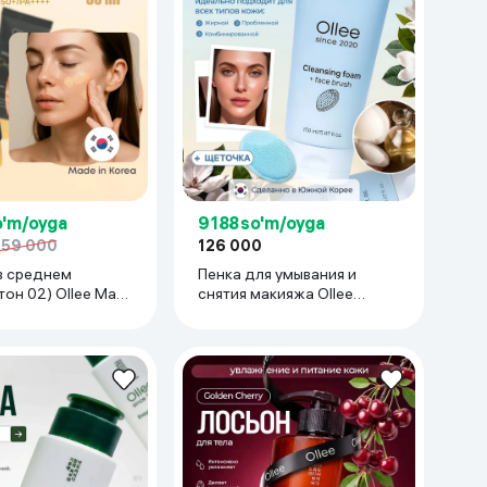
o'm/oyga
9 188 so'm/oyga
159 000
126 000
в среднем
Пенка для умывания и
тон 02) Ollee Mate
снятия макияжа Ollee
ctor, 50 мл
Cleansing Foam + Face
Brush, 150 мл