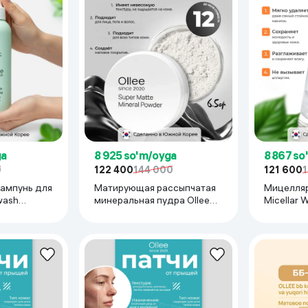
ga
8 925 so'm/oyga
8 867 so
0
122 400
144 000
121 600
ампунь для
Матирующая рассыпчатая
Мицелляр
wash
минеральная пудра Ollee
Micellar 
л
Super Matte Mineral Powder,
Cleansing
7 гр
мл