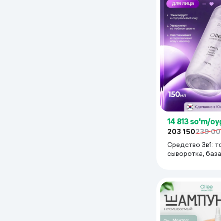
Uy va bog‘
Kanselyariya
Maishiy kimyo
Kitoblar
Kiyim-kechak va Oyoq
14 813 so'm/oy
kiyimlar
203 150
239 0
Средство 3в1: т
сыворотка, баз
макияж Ollee To
Primer 3 in 1 , 15