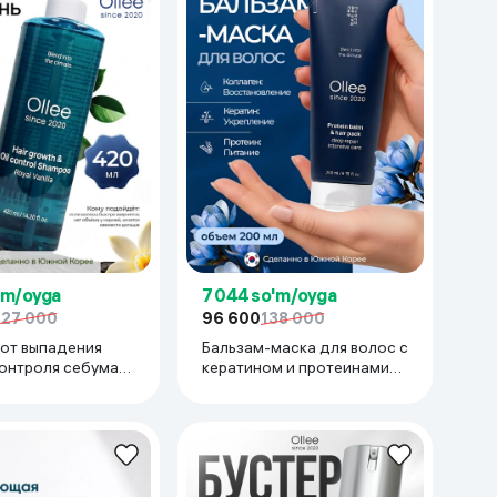
Kameralar
'm/oyga
7 044 so'm/oyga
127 000
96 600
138 000
от выпадения
Бальзам-маска для волос с
контроля себума
кератином и протеинами
 Growth & Oil
Ollee Protein Balm & Hair
yal Vanilla, 420 мл
Pack deep repair, 200 мл