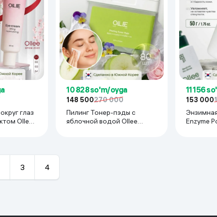
ga
10 828 so'm/oyga
11 156 s
0
148 500
270 000
153 000
округ глаз
Пилинг Тонер-пэды с
Энзимная
ктом Ollee
яблочной водой Ollee
Enzyme Po
ng , 40 мл
Peeling toner pads, 80 шт
Brighteni
3
4