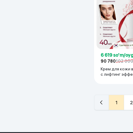
6 619 so'm/oy
90 780
102 00
Крем для кожи в
с лифтинг эффе
Lifting Moisturizi
1
2