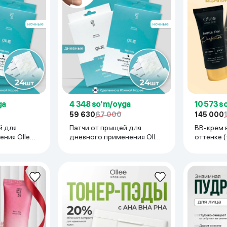
ga
4 348 so'm/oyga
10 573 s
59 630
67 000
145 000
й для
Патчи от прыщей для
ВВ-крем 
ения Ollee
дневного применения Ollee
оттенке (
es PTC-
Anti-Akne Patches PTC-day,
Skin Perfe
24 шт