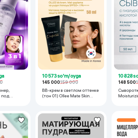
ga
10 573 so'm/oyga
10 828 s
00
145 000
159 000
148 500
онер,
ВВ-крем в светлом оттенке
Сыворотк
а под
(тон 01) Ollee Mate Skin
Moisturiz
ner Serum
Perfector, 50 мл
0 мл