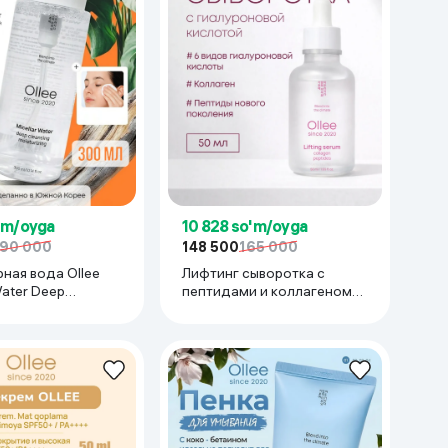
'm/oyga
10 828 so'm/oyga
190 000
148 500
165 000
ная вода Ollee
Лифтинг сыворотка с
Water Deep
пептидами и коллагеном
 Moisturizing, 300
Ollee Lifting Serum Collagen
Peptides, 50 мл