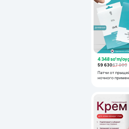
4 348 so'm/oy
59 630
67 000
Патчи от прыще
ночного примен
Anti-Akne Patch
night, 24 шт