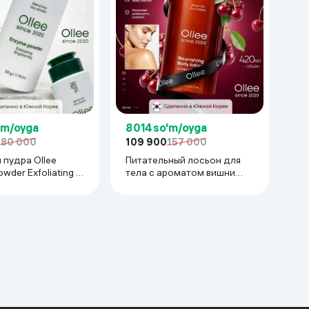
o'm/oyga
8 014 so'm/oyga
180 000
109 900
157 000
 пудра Ollee
Питательный лосьон для
wder Exfoliating &
тела с ароматом вишни
ng, 50 мл
Ollee Golden Cherry, 415 мл