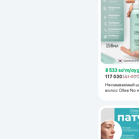
8 533 so'm/oy
117 030
141 00
Несмываемый ш
волос Ollee No 
shampoo, 150 м