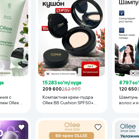
 ko'zoynaklari
lar
ga
15 283 so'm/oyga
8 797 so
209 600
262 000
120 650
ания с
Компактная крем-пудра
Шампунь 
лем Ollee
Ollee BB Cushion SPF50+
волос и 
Charcoal &
PA++++, 15 мл
Ollee Hair
Control Ro