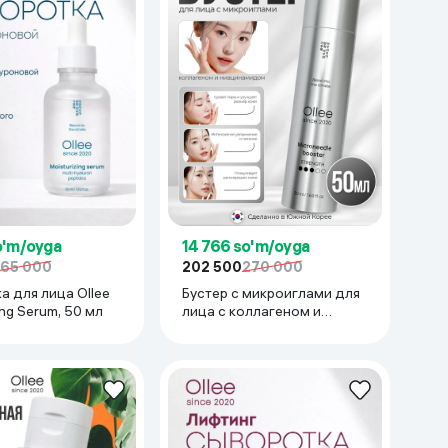
o'm/oyga
14 766 so'm/oyga
165 000
202 500
270 000
а для лица Ollee
Бустер с микроиглами для
ing Serum, 50 мл
лица с коллагеном и
ниацинамидом Ollee
Microneedle Booster, 50 г