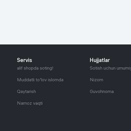
Go‘zallik va parvarish
Virtual haqiqat
Aqlli ko‘zoynak
Aqlli uy
O'yin uchun texnika
Sport tovarlari
Servis
Hujjatlar
Avtotovarlar
alif shopda soting!
Sotish uchun umumiy
Bolalar buyumlari
Muddatli to'lov islomda
Nizom
Qaytarish
Guvohnoma
Qurilish va ta'mirlash
Namoz vaqti
Zargarlik mahsulotlari
Uy uchun tovarlar