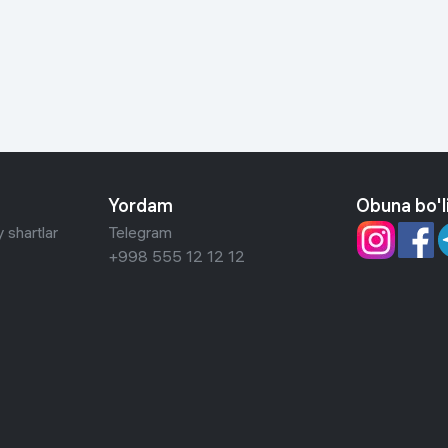
 ko'zoynaklari
lar
Yordam
Obuna bo'l
 shartlar
Telegram
+998 555 12 12 12