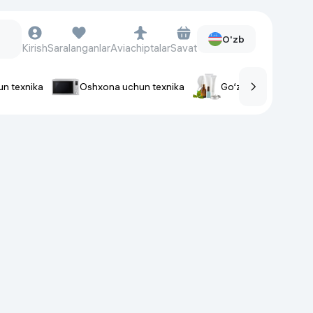
O'zb
Kirish
Saralanganlar
Aviachiptalar
Savat
un texnika
Oshxona uchun texnika
Go‘zallik va parvaris
rlar
Soat va aksessuarlar
Aqlli-soatlar
Qo'l soatlari
Aqlli uzuklar
Fitnes-brasletlar
Soat kamarlari
Foto apparatlari va Video-
kameralar
Fotoapparatlari