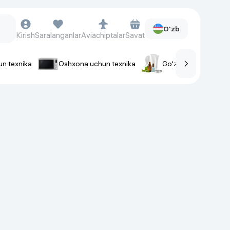
O'zb
Kirish
Saralanganlar
Aviachiptalar
Savat
un texnika
Oshxona uchun texnika
Go‘zallik va parvaris
rlar
Soat va aksessuarlar
Aqlli-soatlar
Qo'l soatlari
Aqlli uzuklar
Fitnes-brasletlar
Soat kamarlari
Foto apparatlari va Video-
kameralar
Fotoapparatlari