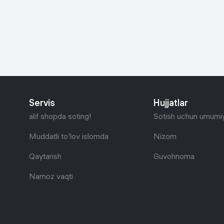
Go‘zallik va parvarish
Virtual haqiqat
Aqlli ko‘zoynak
Aqlli uy
O'yin uchun texnika
Sport tovarlari
Servis
Hujjatlar
Avtotovarlar
alif shopda soting!
Sotish uchun umumiy
Bolalar buyumlari
Muddatli to'lov islomda
Nizom
Qaytarish
Guvohnoma
Qurilish va ta'mirlash
Namoz vaqti
Zargarlik mahsulotlari
Uy uchun tovarlar