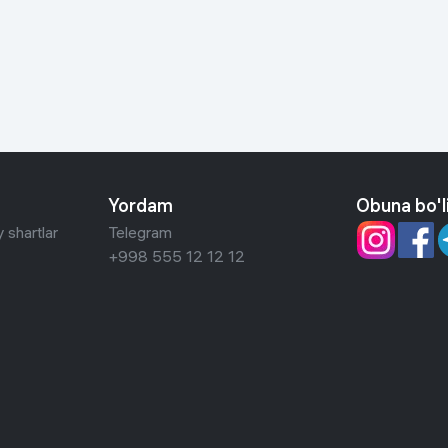
 ko'zoynaklari
lar
Yordam
Obuna bo'l
 shartlar
Telegram
+998 555 12 12 12