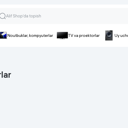
Noutbuklar, kompyuterlar
TV va proektorlar
Uy uch
lar va gadjetlar
 va telefonlar
Smartfonlar uchun aksessua
lar
Smartfonlar uchun g’ilof
nlar
iPhone uchun g’ilof
lar
nlar
Quvvatlagich qurilmalar
ar
Plenkalar va steklo
nlar
Tegishli tovarlar
fonlar
Batareyalar va akkumulyatorlar
Kabellar
Portativ batareyalar