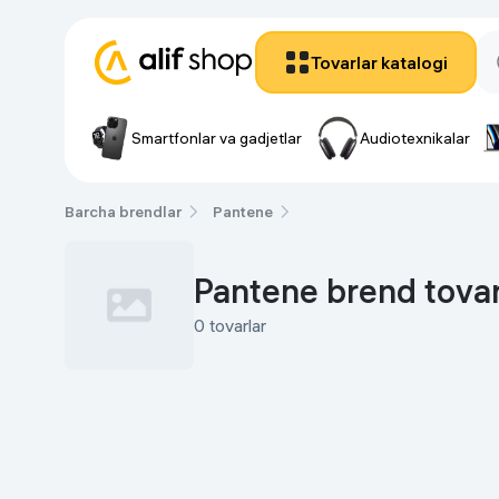
Tovarlar katalogi
Smartfonlar va gadjetlar
Audiotexnikalar
Smartfon
Smartfonlar va gadjetlar
Smartfonlar
Barcha brendlar
Pantene
Audiotexnikalar
Apple smartfon
Noutbuklar, kompyuterlar
Tecno smartfo
Pantene brend tovar
Xiaomi smartfo
0 tovarlar
TV va proektorlar
Vivo smartfonl
Honor smartfo
Uy uchun texnika
Samsung smart
Yana
Oshxona uchun texnika
Gadjetlar