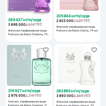
205 844 so'm/oyga
269 427 so'm/oyga
2 823 000
3 528 750
3 695 000
4 618 750
Женская парфюмерная вода
Parfums de Marly Delina, 75 мл
Женская парфюмерная вода
Parfums de Marly Palatine, 75
мл
216 927 so'm/oyga
283 865 so'm/oyga
2 975 000
3 718 750
3 893 000
4 866 250
Унисекс парфюмерная вода
Женская парфюмерная вода
Parfums de Marly Greenley, 125
Parfums de Marly Valaya, 75