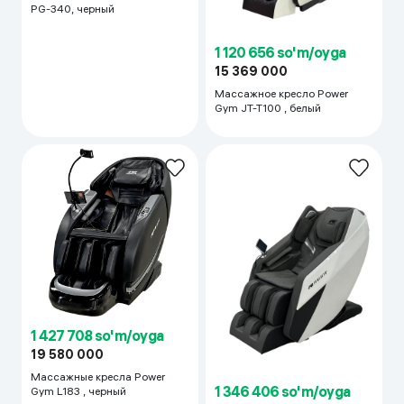
PG-340, черный
1 120 656 so'm/oyga
15 369 000
Массажное кресло Power
Gym JT-T100 , белый
1 427 708 so'm/oyga
19 580 000
Массажные кресла Power
1 346 406 so'm/oyga
Gym L183 , черный