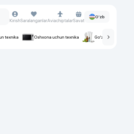
O'zb
Kirish
Saralanganlar
Aviachiptalar
Savat
un texnika
Oshxona uchun texnika
Go‘zallik va parvaris
rlar
Soat va aksessuarlar
Aqlli-soatlar
Qo'l soatlari
Aqlli uzuklar
Fitnes-brasletlar
Soat kamarlari
Foto apparatlari va Video-
kameralar
Fotoapparatlari