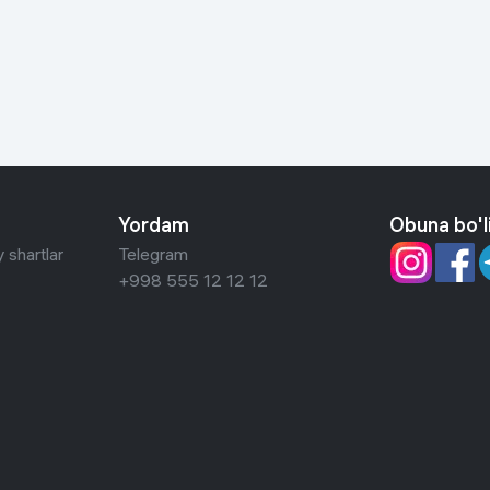
 ko'zoynaklari
lar
Yordam
Obuna bo'l
 shartlar
Telegram
+998 555 12 12 12