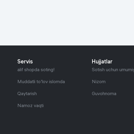
Go‘zallik va parvarish
Virtual haqiqat
Aqlli ko‘zoynak
Aqlli uy
O'yin uchun texnika
Sport tovarlari
Servis
Hujjatlar
Avtotovarlar
alif shopda soting!
Sotish uchun umumiy
Bolalar buyumlari
Muddatli to'lov islomda
Nizom
Qaytarish
Guvohnoma
Qurilish va ta'mirlash
Namoz vaqti
Zargarlik mahsulotlari
Uy uchun tovarlar