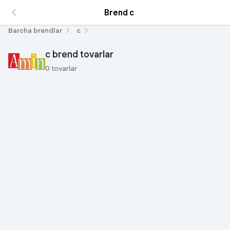
Brend с
Barcha brendlar
с
с brend tovarlar
0 tovarlar