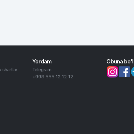
 ko'zoynaklari
lar
Yordam
Obuna bo'l
 shartlar
Telegram
+998 555 12 12 12