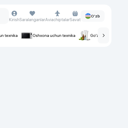
O'zb
Kirish
Saralanganlar
Aviachiptalar
Savat
un texnika
Oshxona uchun texnika
Go‘zallik va parvaris
rlar
Soat va aksessuarlar
Aqlli-soatlar
Qo'l soatlari
Aqlli uzuklar
Fitnes-brasletlar
Soat kamarlari
Foto apparatlari va Video-
kameralar
Fotoapparatlari