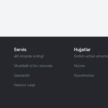
Go‘zallik va parvarish
Virtual haqiqat
Aqlli ko‘zoynak
Aqlli uy
O'yin uchun texnika
Sport tovarlari
Servis
Hujjatlar
Avtotovarlar
alif shopda soting!
Sotish uchun umumiy
Bolalar buyumlari
Muddatli to'lov islomda
Nizom
Qaytarish
Guvohnoma
Qurilish va ta'mirlash
Namoz vaqti
Zargarlik mahsulotlari
Uy uchun tovarlar