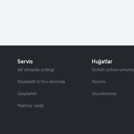
Go‘zallik va parvarish
Virtual haqiqat
Aqlli ko‘zoynak
Aqlli uy
O'yin uchun texnika
Sport tovarlari
Servis
Hujjatlar
Avtotovarlar
alif shopda soting!
Sotish uchun umumiy
Bolalar buyumlari
Muddatli to'lov islomda
Nizom
Qaytarish
Guvohnoma
Qurilish va ta'mirlash
Namoz vaqti
Zargarlik mahsulotlari
Uy uchun tovarlar