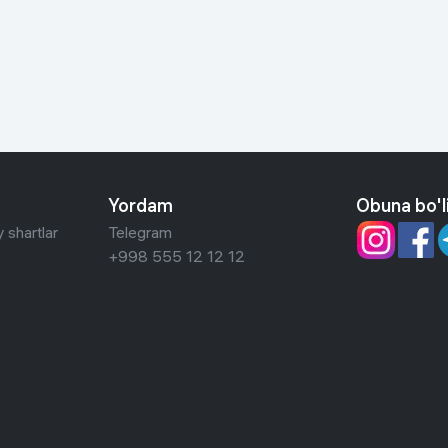
 ko'zoynaklari
lar
Yordam
Obuna bo'l
 shartlar
Telegram
+998 555 12 12 12