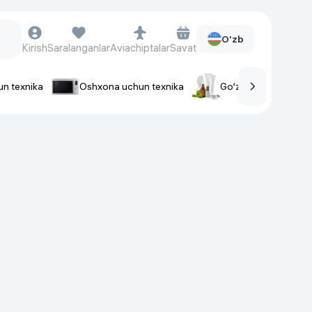
O'zb
Kirish
Saralanganlar
Aviachiptalar
Savat
un texnika
Oshxona uchun texnika
Go‘zallik va parvaris
rlar
Soat va aksessuarlar
Aqlli-soatlar
Qo'l soatlari
Aqlli uzuklar
Fitnes-brasletlar
Soat kamarlari
Foto apparatlari va Video-
kameralar
Fotoapparatlari