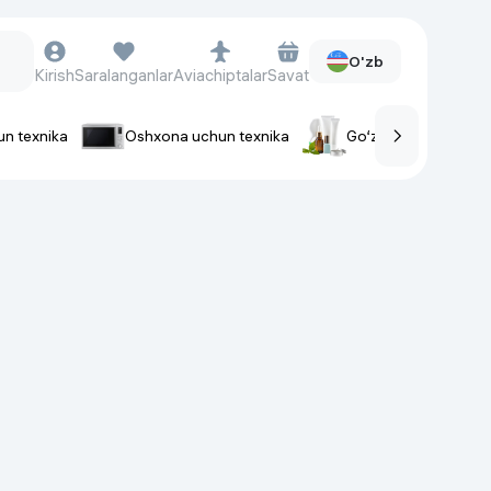
O'zb
Kirish
Saralanganlar
Aviachiptalar
Savat
un texnika
Oshxona uchun texnika
Go‘zallik va parvaris
rlar
Soat va aksessuarlar
Aqlli-soatlar
Qo'l soatlari
Aqlli uzuklar
Fitnes-brasletlar
Soat kamarlari
Foto apparatlari va Video-
kameralar
Fotoapparatlari