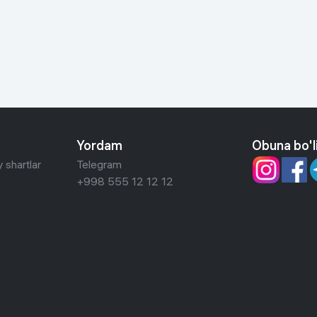
 ko'zoynaklari
lar
Yordam
Obuna bo'l
 shartlar
Telegram
+998 555 12 12 12