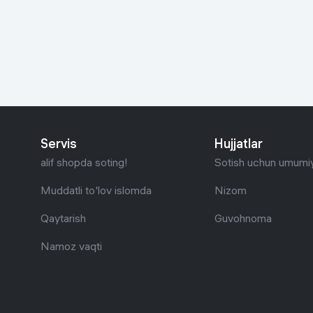
Go‘zallik va parvarish
Virtual haqiqat
Aqlli ko‘zoynak
Aqlli uy
O'yin uchun texnika
Sport tovarlari
Servis
Hujjatlar
Avtotovarlar
alif shopda soting!
Sotish uchun umumiy
Bolalar buyumlari
Muddatli to'lov islomda
Nizom
Qaytarish
Guvohnoma
Qurilish va ta'mirlash
Namoz vaqti
Zargarlik mahsulotlari
Uy uchun tovarlar