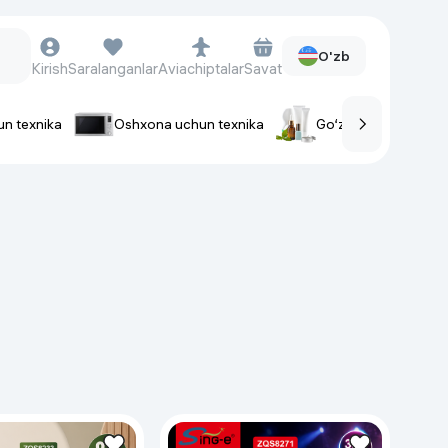
O'zb
Kirish
Saralanganlar
Aviachiptalar
Savat
un texnika
Oshxona uchun texnika
Go‘zallik va parvaris
rlar
Soat va aksessuarlar
Aqlli-soatlar
Qo'l soatlari
Aqlli uzuklar
Fitnes-brasletlar
Soat kamarlari
Foto apparatlari va Video-
kameralar
Fotoapparatlari