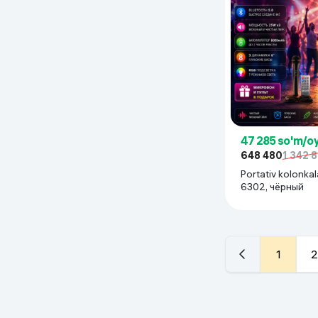
47 285 so'm/o
648 480
1 342 
Portativ kolonkal
6302, чёрный
1
2