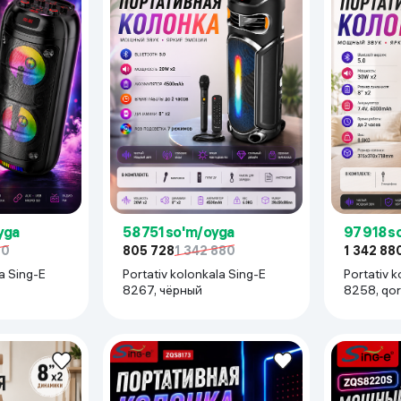
yga
58 751 so'm/oyga
97 918 s
80
805 728
1 342 880
1 342 88
a Sing-E
Portativ kolonkala Sing-E
Portativ k
8267, чёрный
8258, qo