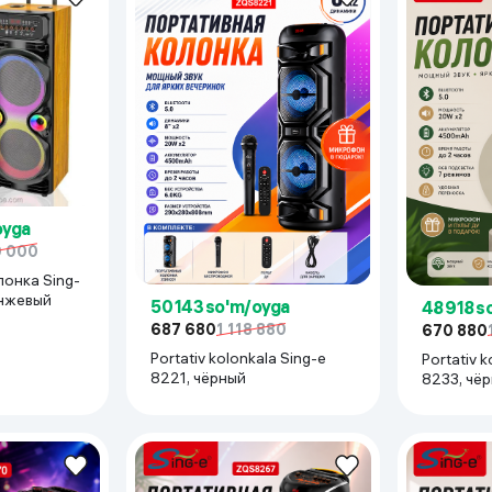
 ko'zoynaklari
lar
oyga
0 000
лонка Sing-
анжевый
50 143 so'm/oyga
48 918 s
687 680
1 118 880
670 880
Portativ kolonkala Sing-e
Portativ k
8221, чёрный
8233, чё