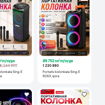
o'm/oyga
89 752 so'm/oyga
0
1 566 880
1 230 880
olonkala Sing-E
Portativ kolonkala Sing-E
ra
8263, qora