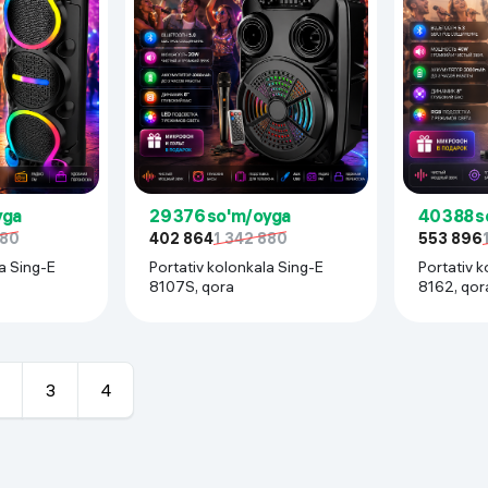
yga
29 376 so'm/oyga
40 388 
880
402 864
1 342 880
553 896
a Sing-E
Portativ kolonkala Sing-E
Portativ k
8107S, qora
8162, qor
3
4