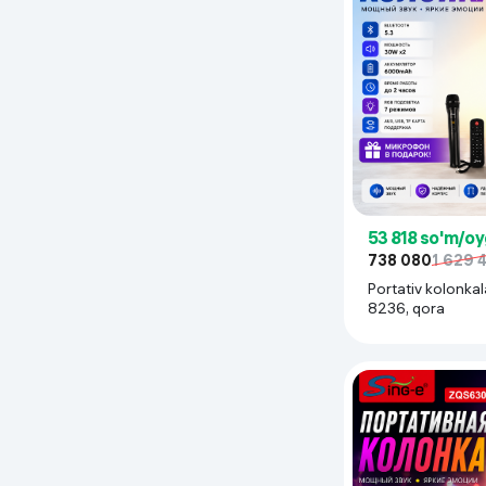
53 818 so'm/oy
738 080
1 629 
Portativ kolonkal
8236, qora