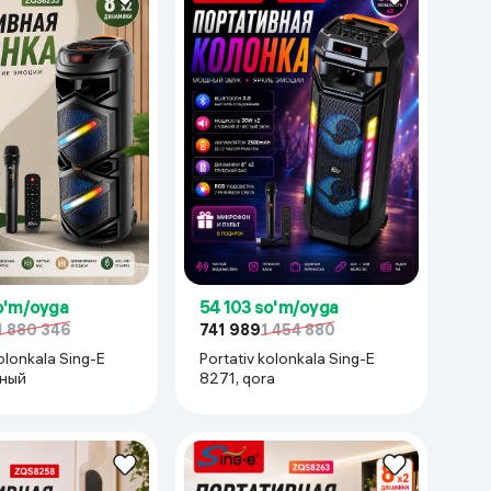
Kameralar
54 103 so'm/oyga
o'm/oyga
741 989
1 454 880
1 880 346
Portativ kolonkala Sing-E
olonkala Sing-E
8271, qora
рный