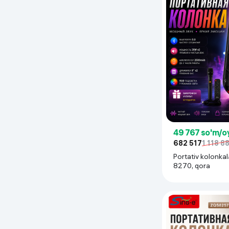
Uy va bog‘
Kanselyariya
Maishiy kimyo
Kitoblar
Kiyim-kechak va Oyoq
kiyimlar
49 767 so'm/o
682 517
1 118 8
Portativ kolonkal
8270, qora