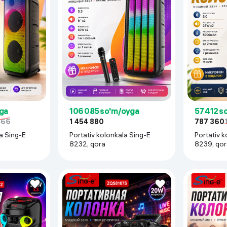
ga
106 085 so'm/oyga
57 412 s
466
1 454 880
787 360
a Sing-E
Portativ kolonkala Sing-E
Portativ k
8232, qora
8239, qor