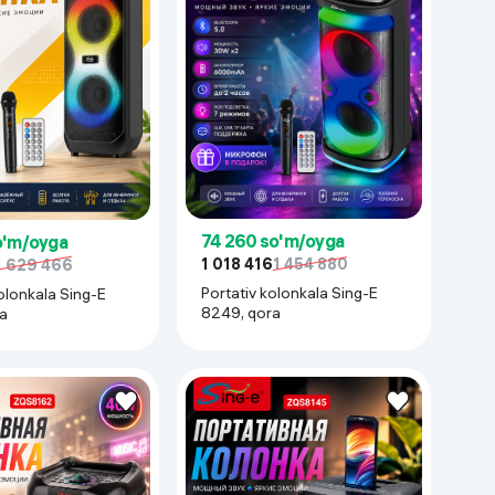
74 260 so'm/oyga
o'm/oyga
1 018 416
1 454 880
1 629 466
Portativ kolonkala Sing-E
olonkala Sing-E
8249, qora
a