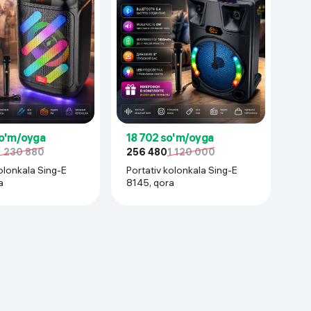
so'm/oyga
18 702 so'm/oyga
1 230 880
256 480
1 120 000
olonkala Sing-E
Portativ kolonkala Sing-E
a
8145, qora