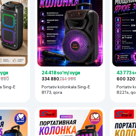
oyga
24 418 so'm/oyga
43 773 s
 880
334 880
751 386
600 320
a Sing-E
Portativ kolonkala Sing-E
Portativ k
8173, qora
8221s, qo