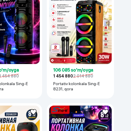
o'm/oyga
106 085 so'm/oyga
1 454 880
1 454 880
2 014 880
olonkala Sing-E
Portativ kolonkala Sing-E
ra
8231, qora