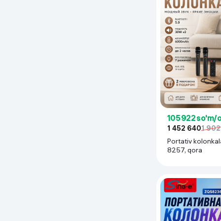
105 922 so'm/
1 452 640
1 902
Portativ kolonkal
8257, qora