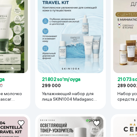
ga
21 802 so'm/oyga
21 073 s
50
299 000
289 000
е молочко
Увлажняющий набор для
Набор у
ascar
лица SKIN1004 Madagascar
средств 
ca Soothing
Centella Hyalu-Cica Travel
Madagasca
Kit , 30 мл / 30 мл / 30 мл /
Kit, 30/3
20 мл