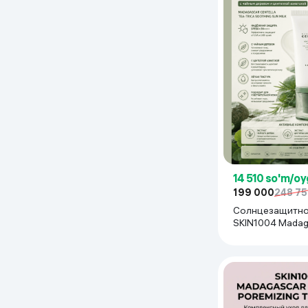
Uy va bog‘
Kanselyariya
Maishiy kimyo
Kitoblar
Kiyim-kechak va Oyoq
kiyimlar
14 510 so'm/oy
199 000
248 7
Солнцезащитно
SKIN1004 Madag
Centella Tea-Tri
Sun Milk, 50 мл