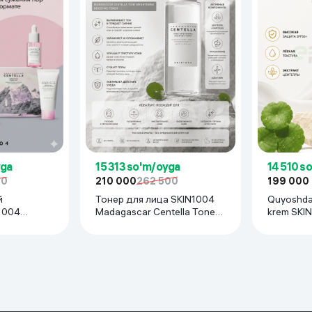
yga
15 313 so'm/oyga
14 510 s
00
210 000
262 500
199 000
й
Тонер для лица SKIN1004
Quyoshda
1004
Madagascar Centella Tone
krem SKI
ella
Brightening Boosting, 210 мл
Centella 
 Kit,
Plus, 50 m