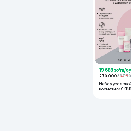
19 688 so'm/o
270 000
337 5
Набор уходово
косметики SKIN
Madagascar Cent
Poremazing Travel
30/30/30/20 мл