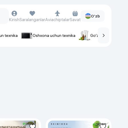
O'zb
Kirish
Saralanganlar
Aviachiptalar
Savat
un texnika
Oshxona uchun texnika
Go‘zallik va parvaris
rlar
Soat va aksessuarlar
Aqlli-soatlar
Qo'l soatlari
Aqlli uzuklar
Fitnes-brasletlar
Soat kamarlari
Foto apparatlari va Video-
kameralar
Fotoapparatlari