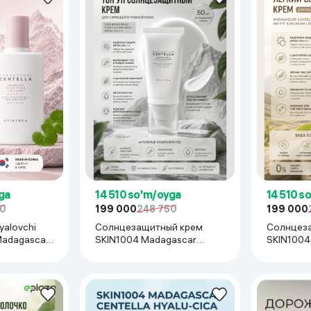
 ko'zoynaklari
lar
ga
14 510 so'm/oyga
14 510 s
50
199 000
248 750
199 000
yalovchi
Солнцезащитный крем
Солнцез
Madagascar
SKIN1004 Madagascar
SKIN1004 Madagasca
ing Velvet
Centella Tone Brightening
Centella 
(tinted,
Tone-Up, 50 мл
Light SPF
0 ml