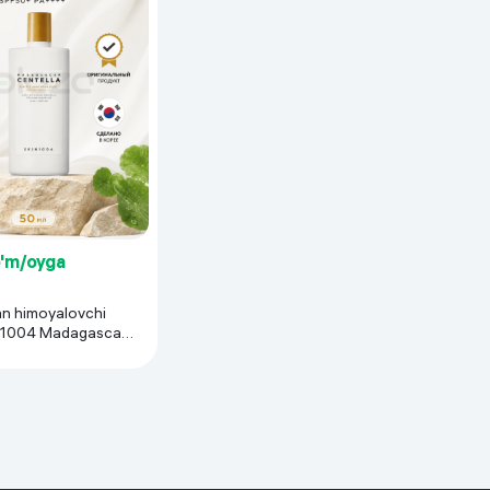
o'm/oyga
n himoyalovchi
N1004 Madagascar
Air-Fit Suncream
l