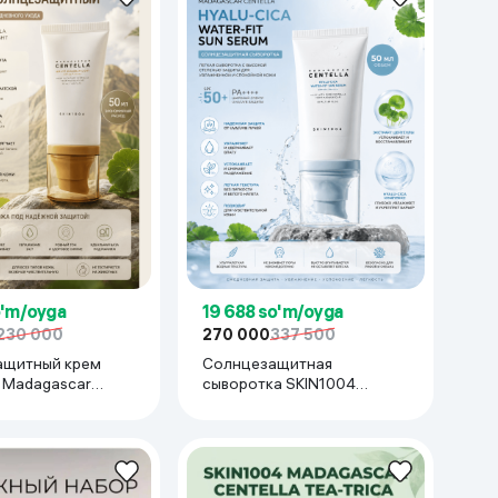
Kameralar
o'm/oyga
19 688 so'm/oyga
230 000
270 000
337 500
ащитный крем
Солнцезащитная
r
сыворотка SKIN1004
Air-Fit Suncream
Madagascar Centella Hyalu-
30 PA++++ , 50 мл
Cica Water-Fit Sun Serum,
50 мл