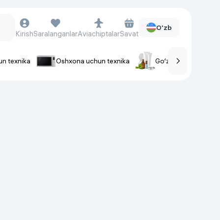
O'zb
Kirish
Saralanganlar
Aviachiptalar
Savat
un texnika
Oshxona uchun texnika
Go‘zallik va parvaris
rlar
Soat va aksessuarlar
Aqlli-soatlar
Qo'l soatlari
Aqlli uzuklar
Fitnes-brasletlar
Soat kamarlari
Foto apparatlari va Video-
kameralar
Fotoapparatlari