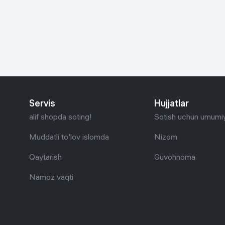
Go‘zallik va parvarish
Virtual haqiqat
Aqlli ko‘zoynak
Aqlli uy
O'yin uchun texnika
Sport tovarlari
Servis
Hujjatlar
Avtotovarlar
alif shopda soting!
Sotish uchun umumiy
Bolalar buyumlari
Muddatli to'lov islomda
Nizom
Qaytarish
Guvohnoma
Qurilish va ta'mirlash
Namoz vaqti
Zargarlik mahsulotlari
Uy uchun tovarlar