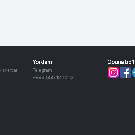
 ko'zoynaklari
lar
Yordam
Obuna bo'l
 shartlar
Telegram
+998 555 12 12 12