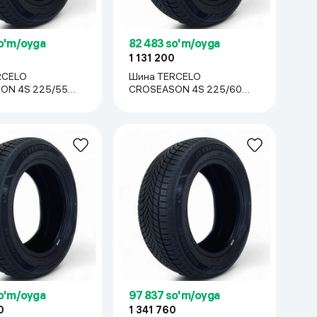
o'm/oyga
82 483 so'm/oyga
0
1 131 200
RCELO
Шина TERCELO
ON 4S 225/55
CROSEASON 4S 225/60
R17, 1 шт
o'm/oyga
97 837 so'm/oyga
0
1 341 760