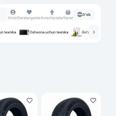
O'zb
Kirish
Saralanganlar
Aviachiptalar
Savat
un texnika
Oshxona uchun texnika
Go‘zallik va parvaris
rlar
Soat va aksessuarlar
Aqlli-soatlar
Qo'l soatlari
Aqlli uzuklar
Fitnes-brasletlar
Soat kamarlari
Foto apparatlari va Video-
kameralar
Fotoapparatlari