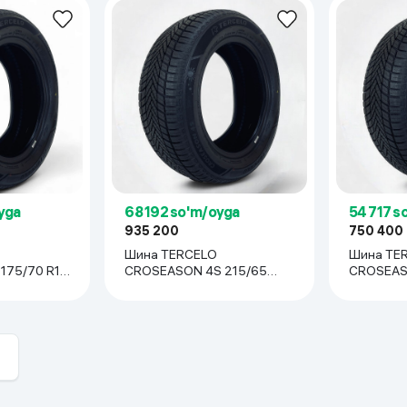
yga
68 192 so'm/oyga
54 717 s
935 200
750 400
Шина TERCELO
Шина TE
75/70 R13,
CROSEASON 4S 215/65
CROSEAS
R15, 1 шт
R14, 1 шт