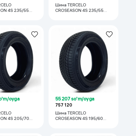
RCELO
Шина TERCELO
ON 4S 235/55
CROSEASON 4S 235/55
R19, 1 шт
o'm/oyga
55 207 so'm/oyga
757 120
RCELO
Шина TERCELO
ON 4S 205/70
CROSEASON 4S 195/60
R15, 1 шт