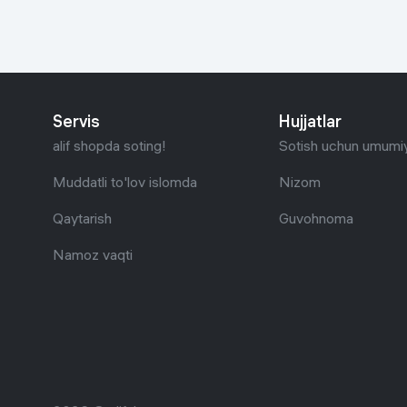
Servis
Hujjatlar
alif shopda soting!
Sotish uchun umumiy
Muddatli to'lov islomda
Nizom
Qaytarish
Guvohnoma
Namoz vaqti