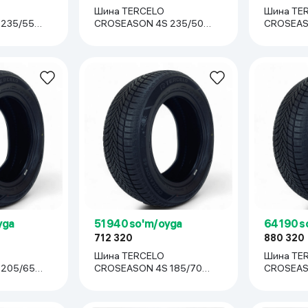
Шина TERCELO
Шина TE
235/55
CROSEASON 4S 235/50
CROSEAS
R18, 1 шт
R18, 1 шт
yga
51 940 so'm/oyga
64 190 s
712 320
880 320
Шина TERCELO
Шина TE
 205/65
CROSEASON 4S 185/70
CROSEAS
R14, 1 шт
R14, 1 шт