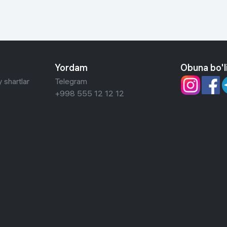
Yordam
Obuna bo'l
 shartlar
Telegram
+998 555 12 12 12