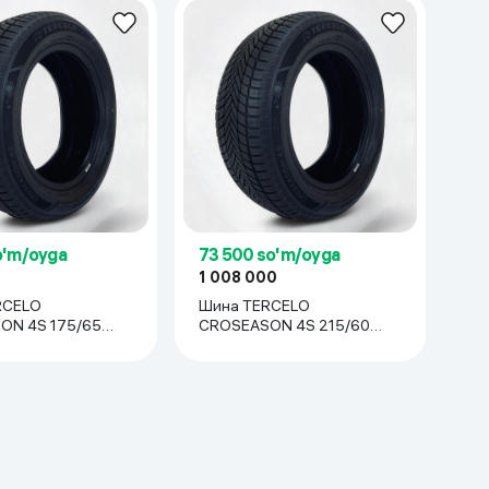
o'm/oyga
73 500 so'm/oyga
1 008 000
RCELO
Шина TERCELO
ON 4S 175/65
CROSEASON 4S 215/60
R16, 1 шт