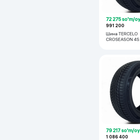
Uy va bog‘
72 275 so'm/o
Kanselyariya
991 200
Шина TERCELO
CROSEASON 4S 2
Maishiy kimyo
1 шт
Kitoblar
Kiyim-kechak va Oyoq
kiyimlar
79 217 so'm/o
1 086 400