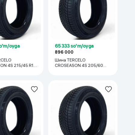
Kameralar
so'm/oyga
65 333 so'm/oyga
896 000
RCELO
Шина TERCELO
N 4S 215/45 R17,
CROSEASON 4S 205/60
R16, 1 шт