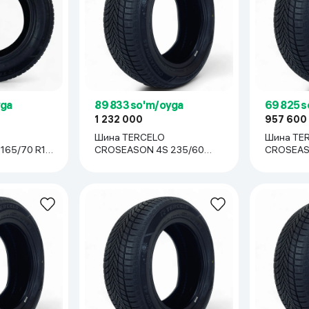
 ko'zoynaklari
lar
yga
89 833 so'm/oyga
69 825 
1 232 000
957 600
Шина TERCELO
Шина TE
65/70 R13,
CROSEASON 4S 235/60
CROSEASO
R18, 1 шт
1 шт