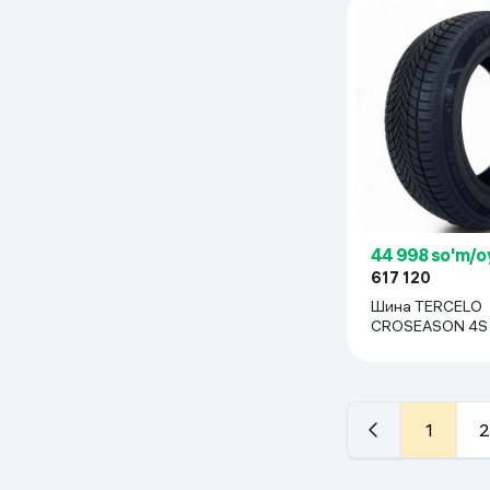
44 998 so'm/o
617 120
Шина TERCELO
CROSEASON 4S 1
1 шт
1
2