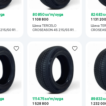
yga
80 850 so'm/oyga
82 483 s
1 108 800
1 131 20
Шина TERCELO
Шина TE
15/50 R17,
CROSEASON 4S 215/55 R17,
CROSEAS
1 шт
R17, 1 шт
yga
111 475 so'm/oyga
89 833 s
1 528 800
1 232 00