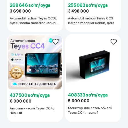
269 646 so'm/oyga
255 063 so'm/oyga
3 698 000
3 498 000
Avtomobil radiosi Teyes CC3L
Avtomobil radiosi Teyes CC3
4/64 Barcha modellar uchun,
Barcha modellar uchun, qora
qora
408 333 so'm/oyga
437 500 so'm/oyga
5 600 000
6 000 000
Монитор для автомобилей
Автомагнитола Teyes CC4,
Teyes CC4, черный
Чёрный