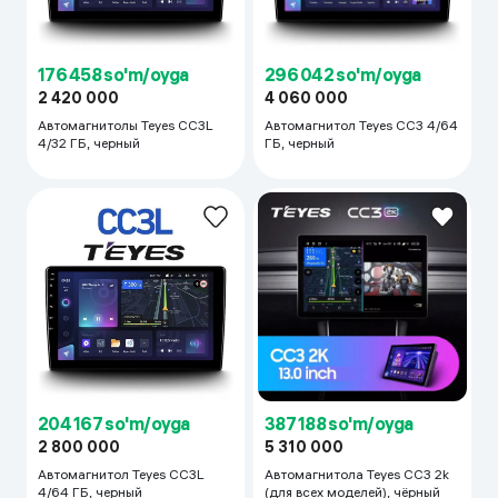
176 458 so'm/oyga
296 042 so'm/oyga
2 420 000
4 060 000
Автомагнитолы Teyes CC3L
Автомагнитол Teyes CC3 4/64
4/32 ГБ, черный
ГБ, черный
204 167 so'm/oyga
387 188 so'm/oyga
2 800 000
5 310 000
Автомагнитол Teyes CC3L
Автомагнитола Teyes CC3 2k
4/64 ГБ, черный
(для всех моделей), чёрный