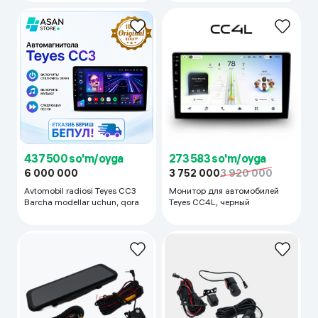
273 583 so'm/oyga
437 500 so'm/oyga
3 752 000
3 920 000
6 000 000
Монитор для автомобилей
Avtomobil radiosi Teyes CC3
Teyes CC4L, черный
Barcha modellar uchun, qora