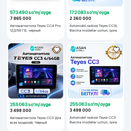
573 490 so'm/oyga
172 083 so'm/oyga
7 865 000
2 360 000
Автомагнитола Teyes CC4 Pro
Avtomobil radiosi Teyes CC3L
12/256 ГБ, черный
Barcha modellar uchun, qora
255 063 so'm/oyga
255 063 so'm/oyga
3 498 000
3 498 000
Avtomobil radiosi Teyes CC3
Автомагнитола Teyes CC3 Для
Barcha modellar uchun, qora
всех моделей, Чёрный