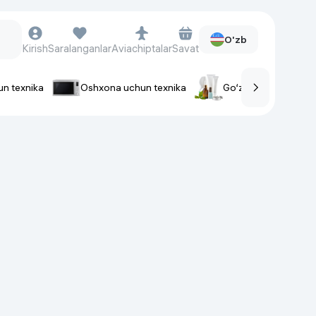
O'zb
Kirish
Saralanganlar
Aviachiptalar
Savat
un texnika
Oshxona uchun texnika
Go‘zallik va parvaris
rlar
Soat va aksessuarlar
Aqlli-soatlar
Qo'l soatlari
Aqlli uzuklar
Fitnes-brasletlar
Soat kamarlari
Foto apparatlari va Video-
kameralar
Fotoapparatlari