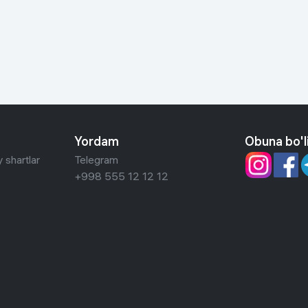
 ko'zoynaklari
lar
Yordam
Obuna bo'l
 shartlar
Telegram
+998 555 12 12 12