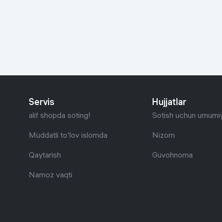
Go‘zallik va parvarish
Virtual haqiqat
Aqlli ko‘zoynak
Aqlli uy
O'yin uchun texnika
Sport tovarlari
Servis
Hujjatlar
Avtotovarlar
alif shopda soting!
Sotish uchun umumiy
Bolalar buyumlari
Muddatli to'lov islomda
Nizom
Qaytarish
Guvohnoma
Qurilish va ta'mirlash
Namoz vaqti
Zargarlik mahsulotlari
Uy uchun tovarlar