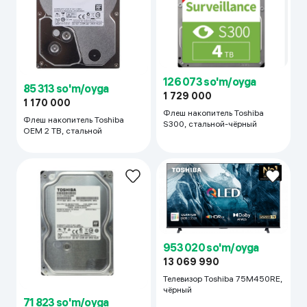
126 073 so'm/oyga
85 313 so'm/oyga
1 729 000
1 170 000
Флеш накопитель Toshiba
Флеш накопитель Toshiba
S300, стальной-чёрный
OEM 2 TB, стальной
953 020 so'm/oyga
13 069 990
Телевизор Toshiba 75M450RE,
чёрный
71 823 so'm/oyga