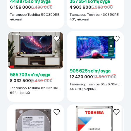
448 875 so'm/oyga
357 554 so'm/oyga
6 156 000
6 480 000
4 903 600
5 980 000
Телевизор Toshiba 55C350RE,
Телевизор Toshiba 43C350RE
чёрный
43", чёрный
905 625 so'm/oyga
585 703 so'm/oyga
12 420 000
13 800 000
8 032 500
9 450 000
Телевизор Toshiba 65Z670ME
Телевизор Toshiba 65C350RE
4K UHD, чёрный
65", чёрный