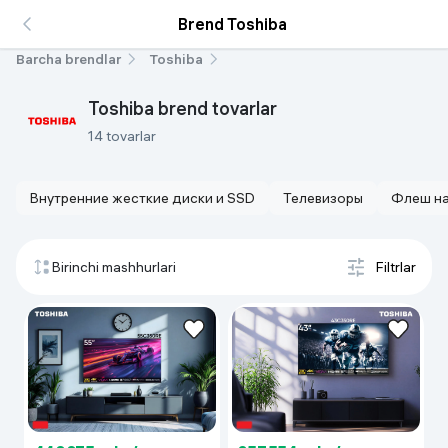
Brend Toshiba
Barcha brendlar
Toshiba
Toshiba brend tovarlar
14 tovarlar
Внутренние жесткие диски и SSD
Телевизоры
Флеш на
Birinchi mashhurlari
Filtrlar