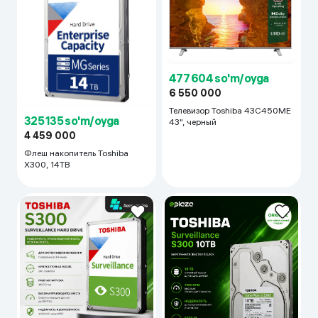
477 604 so'm/oyga
6 550 000
Телевизор Toshiba 43C450ME
325 135 so'm/oyga
43", черный
4 459 000
Флеш накопитель Toshiba
X300, 14TB