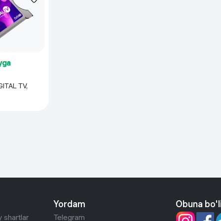
 ko'zoynaklari
lar
yga
ITAL TV,
Yordam
Obuna bo'l
 shartlar
Telegram