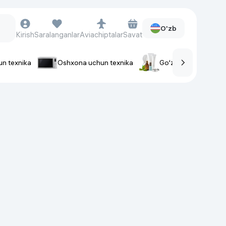
O'zb
Kirish
Saralanganlar
Aviachiptalar
Savat
un texnika
Oshxona uchun texnika
Go‘zallik va parvaris
rlar
Soat va aksessuarlar
Aqlli-soatlar
Qo'l soatlari
Aqlli uzuklar
Fitnes-brasletlar
Soat kamarlari
Foto apparatlari va Video-
kameralar
Fotoapparatlari