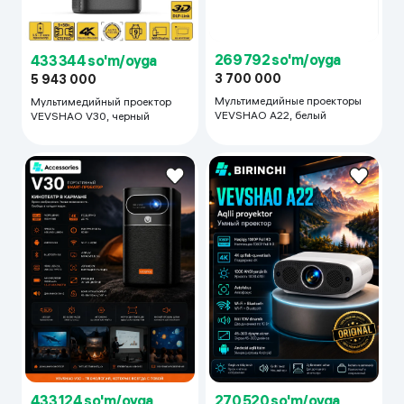
269 792 so'm/oyga
433 344 so'm/oyga
3 700 000
5 943 000
Мультимедийныe проекторы
Мультимедийный проектор
VEVSHAO A22, белый
VEVSHAO V30, черный
433 124 so'm/oyga
270 520 so'm/oyga