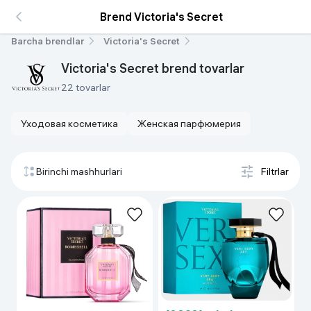
Brend Victoria's Secret
Barcha brendlar
Victoria's Secret
Victoria's Secret brend tovarlar
22 tovarlar
Уходовая косметика
Женская парфюмерия
Birinchi mashhurlari
Filtrlar