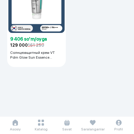
9 406 so'm/oyga
129 000
161 250
Солнцезащитный крем VT
Pdrn Glow Sun Essence
SPF50+ PA+++, 50 мл
Asosiy
Katalog
Savat
Saralanganlar
Profil