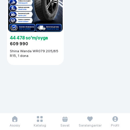
44 478 so'm/oyga
609 990
Shina Wanda WR079 205/65
R15, 1 dona
Asosiy
Katalog
Savat
Saralanganlar
Profil