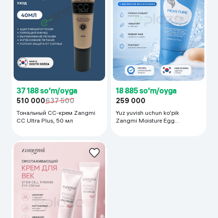
37 188 so'm/oyga
18 885 so'm/oyga
510 000
637 500
259 000
Тональный CC-крем Zangmi
Yuz yuvish uchun ko'pik
CC Ultra Plus, 50 мл
Zangmi Moisture Egg
Cleansing Foam 7in1, 150 мл