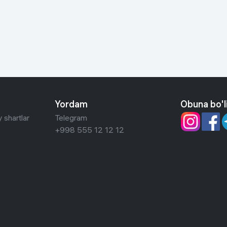
 ko'zoynaklari
lar
Yordam
Obuna bo'l
 shartlar
Telegram
+998 555 12 12 12