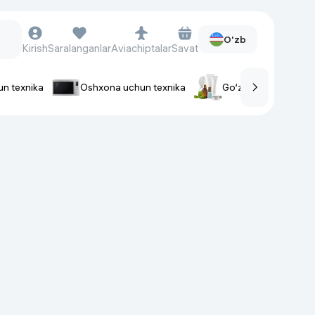
O'zb
Kirish
Saralanganlar
Aviachiptalar
Savat
un texnika
Oshxona uchun texnika
Go‘zallik va parvaris
rlar
Soat va aksessuarlar
Aqlli-soatlar
Qo'l soatlari
Aqlli uzuklar
Fitnes-brasletlar
Soat kamarlari
Foto apparatlari va Video-
kameralar
Fotoapparatlari