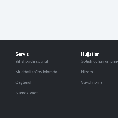
Go‘zallik va parvarish
Virtual haqiqat
Aqlli ko‘zoynak
Aqlli uy
O'yin uchun texnika
Sport tovarlari
Servis
Hujjatlar
Avtotovarlar
alif shopda soting!
Sotish uchun umumiy
Bolalar buyumlari
Muddatli to'lov islomda
Nizom
Qaytarish
Guvohnoma
Qurilish va ta'mirlash
Namoz vaqti
Zargarlik mahsulotlari
Uy uchun tovarlar