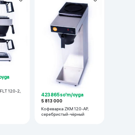
 ko'zoynaklari
lar
oyga
FLT 120-2,
423 865 so'm/oyga
5 813 000
Кофеварка ZKM 120-AP,
серебристый-чёрный