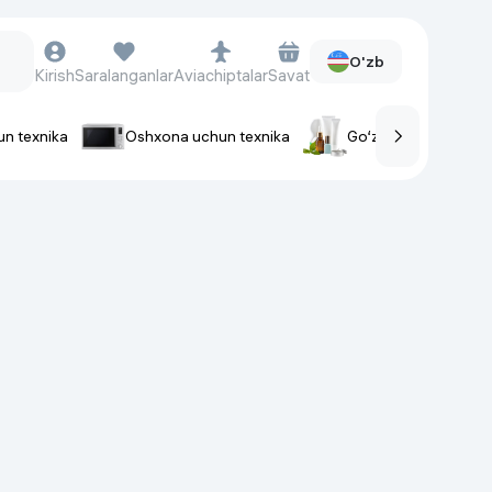
O'zb
Kirish
Saralanganlar
Aviachiptalar
Savat
un texnika
Oshxona uchun texnika
Go‘zallik va parvaris
rlar
Soat va aksessuarlar
Aqlli-soatlar
Qo'l soatlari
Aqlli uzuklar
Fitnes-brasletlar
Soat kamarlari
Foto apparatlari va Video-
kameralar
Fotoapparatlari