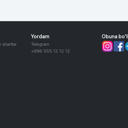
Yordam
Obuna bo'l
 shartlar
Telegram
+998 555 12 12 12