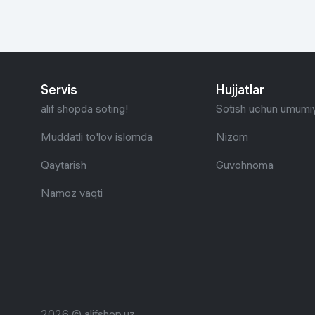
Uy va bog‘
Kanselyariya
Servis
Hujjatlar
Maishiy kimyo
alif shopda soting!
Sotish uchun umumiy
Kitoblar
Muddatli to'lov islomda
Nizom
Kiyim-kechak va Oyoq
Qaytarish
Guvohnoma
kiyimlar
Namoz vaqti
2026 © alifshop.uz