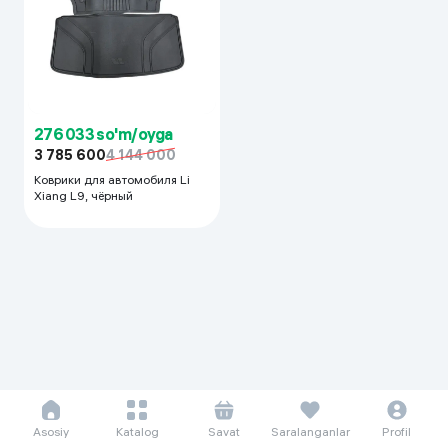
276 033 so'm/oyga
3 785 600
4 144 000
Коврики для автомобиля Li
Xiang L9, чёрный
Asosiy
Katalog
Savat
Saralanganlar
Profil