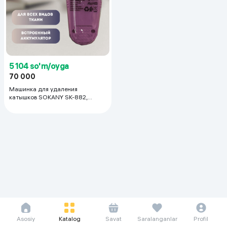
5 104 so'm/oyga
70 000
Машинка для удаления
катышков SOKANY SK-882,
фиолетовый
Asosiy
Katalog
Savat
Saralanganlar
Profil