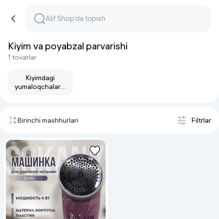
Kiyim va poyabzal parvarishi
1 tovarlar
Kiyimdagi
yumaloqchalarni
olib tashlash
mashinalari
Birinchi mashhurlari
Filtrlar