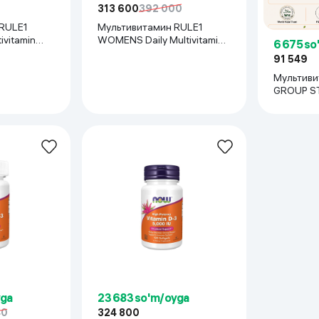
313 600
392 000
 RULE1
Мультивитамин RULE1
ivitamin
WOMENS Daily Multivitamin,
6 675 so
 180 капсул
60 капсул
91 549
Мультиви
GROUP ST
175 мл
yga
23 683 so'm/oyga
40
324 800