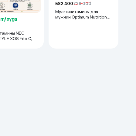
582 400
728 000
Мультивитамины для
мужчин Optimum Nutrition
'm/oyga
Opti-Men, 90 капсул
тамины NEO
YLE XOS Fito C,