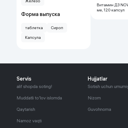
Железо
Витамин Д3 NO
мe, 120 капсул
Форма выпуска
таблетка
Сироп
Капсула
Servis
Hujjatlar
alif shopda soting!
Sotish uchun umumiy
Muddatli to'lov islomda
Nizom
Qaytarish
Guvohnoma
Namoz vaqti