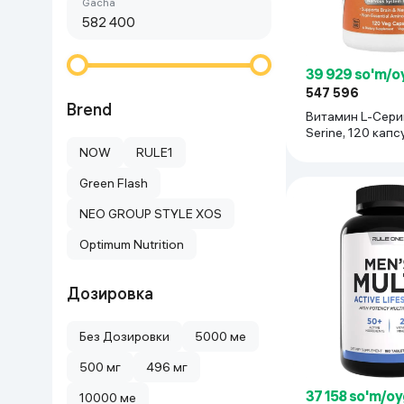
Birinchi arzon
gacha
Go‘zallik va parvarish
Virtual haqiqat
Aqlli ko‘zoynak
Aqlli uy
39 929 so'm/o
547 596
O'yin uchun texnika
Brend
Витамин L-Сери
Serine, 120 капс
Sport tovarlari
NOW
RULE1
Green Flash
Avtotovarlar
NEO GROUP STYLE XOS
Bolalar buyumlari
Optimum Nutrition
Qurilish va ta'mirlash
Дозировка
Zargarlik mahsulotlari
Без Дозировки
5000 мe
500 мг
496 мг
Uy uchun tovarlar
37 158 so'm/oy
10000 мe