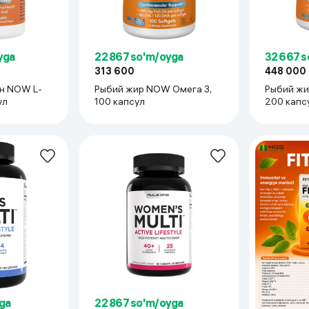
 ko'zoynaklari
lar
yga
22 867 so'm/oyga
32 667 
313 600
448 000
н NOW L-
Рыбий жир NOW Омега 3,
Рыбий жи
ул
100 капсул
200 капс
ga
22 867 so'm/oyga