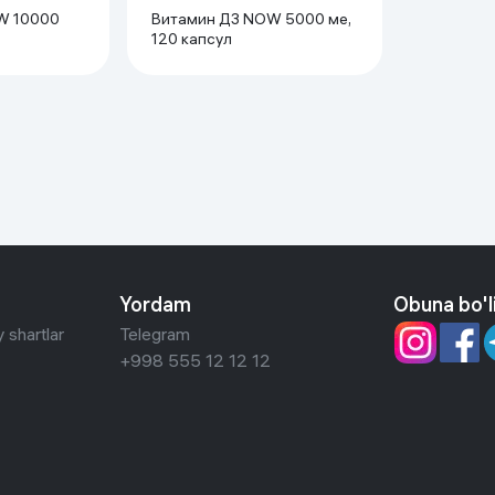
W 10000
Витамин Д3 NOW 5000 мe,
120 капсул
Yordam
Obuna bo'l
 shartlar
Telegram
+998 555 12 12 12