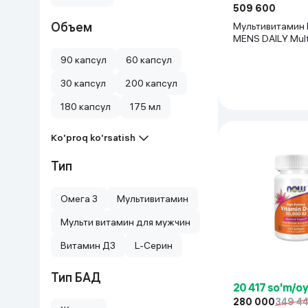
509 600
Uy va bog‘
Объем
Мультивитамин
MENS DAILY Mult
Active lifestyle,
Kanselyariya
90 капсул
60 капсул
30 капсул
200 капсул
Maishiy kimyo
180 капсул
175 мл
Kitoblar
Ko'proq ko'rsatish
Kiyim-kechak va Oyoq
Тип
kiyimlar
Омега 3
Мультивитамин
Мульти витамин для мужчин
Витамин Д3
L-Серин
Тип БАД
20 417 so'm/o
280 000
349 4