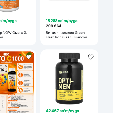
Kameralar
so'm/oyga
15 288 so'm/oyga
209 664
р NOW Омега 3,
Витамин железо Green
ул
Flash Iron (Fe), 30 капсул
42 467 so'm/oyga