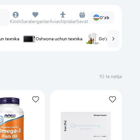
O'zb
Kirish
Saralanganlar
Aviachiptalar
Savat
un texnika
Oshxona uchun texnika
Go‘zallik va parvaris
rlar
Soat va aksessuarlar
Aqlli-soatlar
10 ta natija
Qo'l soatlari
Aqlli uzuklar
Fitnes-brasletlar
Soat kamarlari
Foto apparatlari va Video-
kameralar
Fotoapparatlari