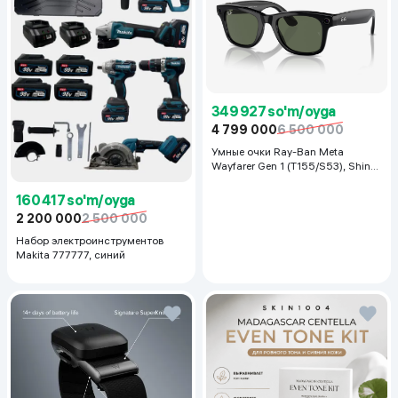
349 927 so'm/oyga
4 799 000
6 500 000
Умные очки Ray-Ban Meta
Wayfarer Gen 1 (T155/S53), Shiny
Black
160 417 so'm/oyga
2 200 000
2 500 000
Набор электроинструментов
Makita 777777, синий