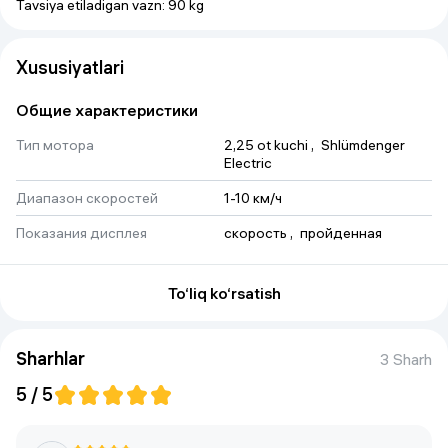
Tavsiya etiladigan vazn: 90 kg
Xususiyatlari
Общие характеристики
Тип мотора
2,25 ot kuchi
 , 
Shlümdenger 
Electric
Диапазон скоростей
1-10 км/ч
Показания дисплея
скорость
 , 
пройденная 
дистанция
Диапазон наклона
2-darajali
To‘liq ko‘rsatish
Rangi
qora
Максимальный вес
Sharhlar
110 Kg
3 Sharh
пользователя
5 / 5
Беговая поверхность
100 x 40 sm