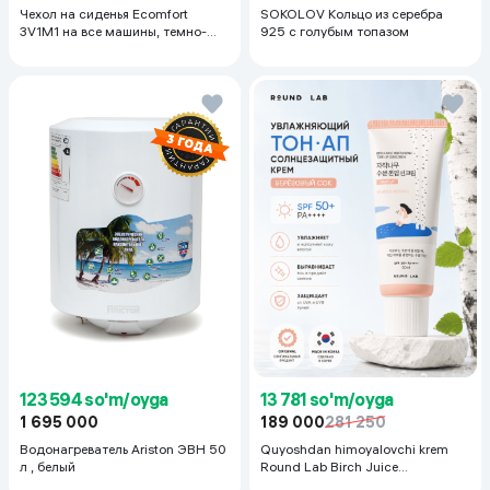
Чехол на сиденья Ecomfort
SOKOLOV Кольцо из серебра
3V1M1 на все машины, темно-
925 с голубым топазом
серый
123 594 so'm/oyga
13 781 so'm/oyga
1 695 000
189 000
281 250
Водонагреватель Ariston ЭВН 50
Quyoshdan himoyalovchi krem
л , белый
Round Lab Birch Juice
Moisturizing Sunscreen SPF