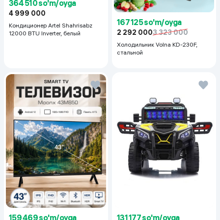
364 510 so'm/oyga
4 999 000
167 125 so'm/oyga
Кондиционер Artel Shahrisabz
2 292 000
3 323 000
12000 BTU Inverter, белый
Холодильник Volna KD-230F,
стальной
159 469 so'm/oyga
131 177 so'm/oyga