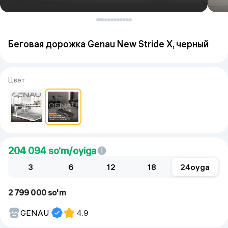
Беговая дорожка Genau New Stride X, черный
Цвет
204 094
so‘m/oyiga
3
6
12
18
24
oyga
2 799 000 so'm
GENAU
4.9