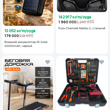
142 917 so'm/oyga
1 960 000
2 240 000
Руль Chevrolet Malibu 2, cтальной
13 052 so'm/oyga
179 000
319 000
Внешний аккумулятор 2E Solar
20000mAh, черный