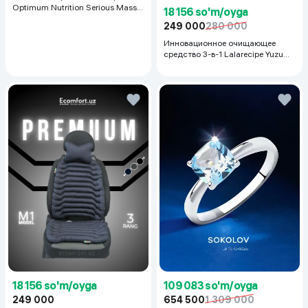
Optimum Nutrition Serious Mass,
18 156 so'm/oyga
Шоколад, 2.72 кг
249 000
280 000
Инновационное очищающее
средство 3-в-1 Lalarecipe Yuzu
Self Foaming 3in1 Peel Cleanser,
200 мл
18 156 so'm/oyga
109 083 so'm/oyga
249 000
654 500
1 309 000