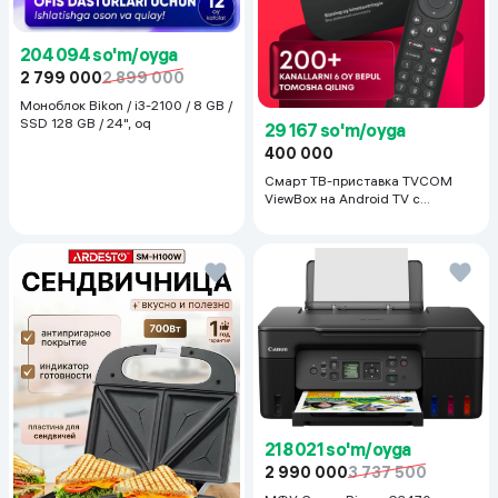
204 094 so'm/oyga
2 799 000
2 899 000
Моноблок Bikon / i3-2100 / 8 GB /
SSD 128 GB / 24", oq
29 167 so'm/oyga
400 000
Смарт ТВ-приставка TVCOM
ViewBox на Android TV с
голосовым управлением 2/16 ГБ,
черный
218 021 so'm/oyga
2 990 000
3 737 500