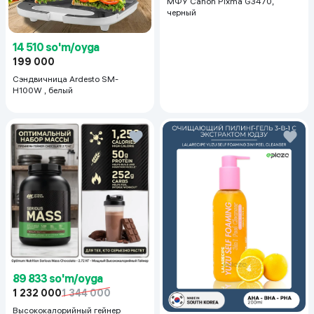
МФУ Canon Pixma G3470,
черный
14 510 so'm/oyga
199 000
Сэндвичница Ardesto SM-
H100W , белый
89 833 so'm/oyga
1 232 000
1 344 000
Высококалорийный гейнер