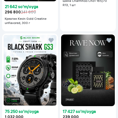
Шина Charmhoo Cho1 165/70
R13, 1 шт
21 642 so'm/oyga
296 800
341 600
Креатин Kevin Gold Creatine
unflavored, 300 г
75 250 so'm/oyga
17 427 so'm/oyga
1 032 000
239 000