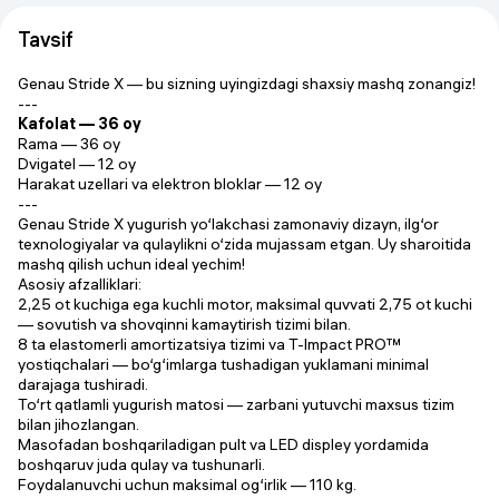
Tavsif
Genau Stride X — bu sizning uyingizdagi shaxsiy mashq zonangiz!
---
Kafolat — 36 oy
Rama — 36 oy
Dvigatel — 12 oy
Harakat uzellari va elektron bloklar — 12 oy
---
Genau Stride X yugurish yo‘lakchasi zamonaviy dizayn, ilg‘or
texnologiyalar va qulaylikni o‘zida mujassam etgan. Uy sharoitida
mashq qilish uchun ideal yechim!
Asosiy afzalliklari:
2,25 ot kuchiga ega kuchli motor, maksimal quvvati 2,75 ot kuchi
— sovutish va shovqinni kamaytirish tizimi bilan.
8 ta elastomerli amortizatsiya tizimi va T-Impact PRO™
yostiqchalari — bo‘g‘imlarga tushadigan yuklamani minimal
darajaga tushiradi.
To‘rt qatlamli yugurish matosi — zarbani yutuvchi maxsus tizim
bilan jihozlangan.
Masofadan boshqariladigan pult va LED displey yordamida
boshqaruv juda qulay va tushunarli.
Foydalanuvchi uchun maksimal og‘irlik — 110 kg.