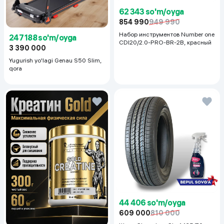
62 343 so'm/oyga
854 990
949 990
Набор инструментов Number one
247 188 so'm/oyga
CDI20/2.0-PRO-BR-2B, красный
3 390 000
Yugurish yo'lagi Genau S50 Slim,
qora
44 406 so'm/oyga
609 000
810 000