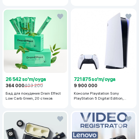
ml
26 542 so'm/oyga
721 875 so'm/oyga
364 000
403 200
9 900 000
Бад для похудения Drain Effect
Консоли Playstation Sony
Low Carb Green, 20 стиков
PlayStation 5 Digital Edition,
белый