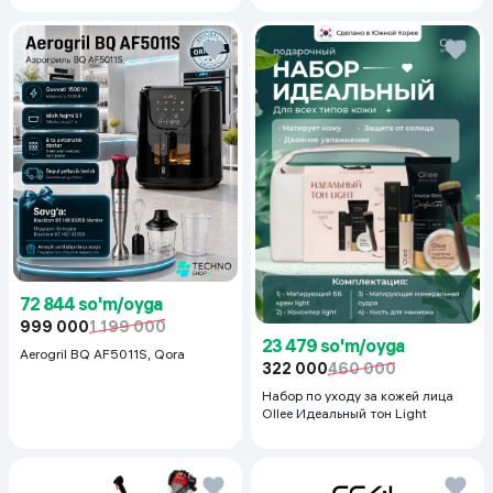
50+PA++++, 50 ml
72 844 so'm/oyga
999 000
1 199 000
23 479 so'm/oyga
Aerogril BQ AF5011S, Qora
322 000
460 000
Набор по уходу за кожей лица
Ollee Идеальный тон Light