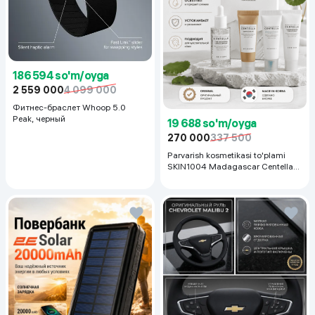
186 594 so'm/oyga
2 559 000
4 099 000
Фитнес-браслет Whoop 5.0
Peak, черный
19 688 so'm/oyga
270 000
337 500
Parvarish kosmetikasi to'plami
SKIN1004 Madagascar Centella
Even Tone Kit,