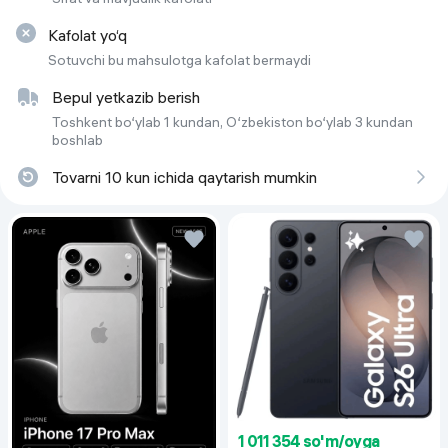
Kafolat yo‘q
Sotuvchi bu mahsulotga kafolat bermaydi
Bepul yetkazib berish
Toshkent bo‘ylab 1 kundan, O‘zbekiston bo‘ylab 3 kundan
boshlab
Tovarni 10 kun ichida qaytarish mumkin
1 011 354 so'm/oyga