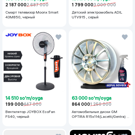
2 187 000
2 687 000
1 799 000
3 000 000
Смарт телевизор Moonx Smart
Детский электромобиль ADIL
43M850, черный
UTV915 , серый
14 510 so'm/oyga
63 000 so'm/oyga
199 000
447 000
864 000
1 250 000
Вентилятор JOYBOX EcoFan
Автомобильные диски GM
FS40, черный
OPTIRA R15x114(Lacetti/Gentra) 1
шт, серебряный