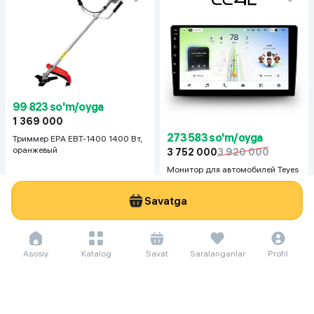
99 823 so'm/oyga
1 369 000
273 583 so'm/oyga
Триммер EPA EBT-1400 1400 Вт,
оранжевый
3 752 000
3 920 000
Монитор для автомобилей Teyes
CC4L, черный
Savatga
Asosiy
Katalog
Savat
Saralanganlar
Profil