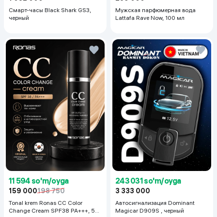
Смарт-часы Black Shark GS3,
Мужская парфюмерная вода
черный
Lattafa Rave Now, 100 мл
11 594 so'm/oyga
243 031 so'm/oyga
159 000
198 750
3 333 000
Tonal krem Ronas CC Color
Автосигнализация Dominant
Change Cream SPF38 PA+++, 50
Magicar D909S , черный