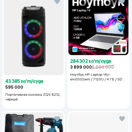
284 302 so'm/oyga
3 899 000
5 000 000
Ноутбук HP Laptop 14z-
em0002wm / 7120U / 4 ГБ / SDD
43 385 so'm/oyga
128 ГБ / 14", Luna Grey
595 000
Портативная колонка ZQS 6212,
чёрный