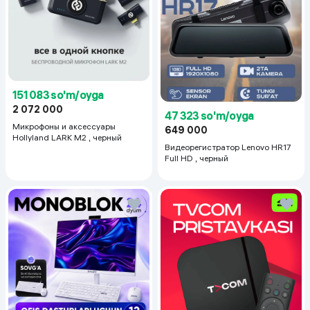
151 083 so'm/oyga
2 072 000
47 323 so'm/oyga
Микрофоны и аксессуары
649 000
Hollyland LARK M2 , черный
Видеорегистратор Lenovo HR17
Full HD , черный