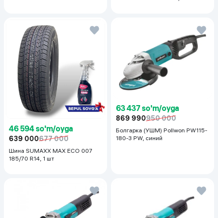
63 437 so'm/oyga
869 990
950 000
46 594 so'm/oyga
Болгарка (УШМ) Pollwon PW115-
639 000
677 000
180-3 PW, синий
Шина SUMAXX MAX ECO 007
185/70 R14, 1 шт