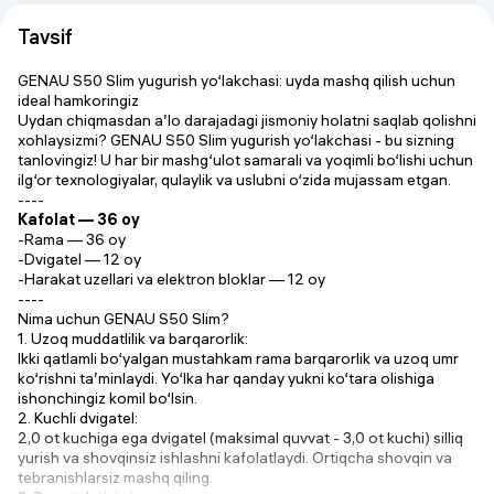
Tavsif
GENAU S50 Slim yugurish yo‘lakchasi: uyda mashq qilish uchun
ideal hamkoringiz
Uydan chiqmasdan a’lo darajadagi jismoniy holatni saqlab qolishni
xohlaysizmi? GENAU S50 Slim yugurish yo‘lakchasi - bu sizning
tanlovingiz! U har bir mashg‘ulot samarali va yoqimli bo‘lishi uchun
ilg‘or texnologiyalar, qulaylik va uslubni o‘zida mujassam etgan.
----
Kafolat — 36 oy
-Rama — 36 oy
-Dvigatel — 12 oy
-Harakat uzellari va elektron bloklar — 12 oy
----
Nima uchun GENAU S50 Slim?
1. Uzoq muddatlilik va barqarorlik:
Ikki qatlamli bo‘yalgan mustahkam rama barqarorlik va uzoq umr
ko‘rishni ta’minlaydi. Yo‘lka har qanday yukni ko‘tara olishiga
ishonchingiz komil bo‘lsin.
2. Kuchli dvigatel:
2,0 ot kuchiga ega dvigatel (maksimal quvvat - 3,0 ot kuchi) silliq
yurish va shovqinsiz ishlashni kafolatlaydi. Ortiqcha shovqin va
tebranishlarsiz mashq qiling.