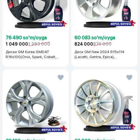
76 490 so'm/oyga
60 083 so'm/oyga
1 049 000
1 293 000
824 000
874 000
Диски GM Korea GMDAT
Диск GM New 2024 R15x114
R16x100(Onix, Spark, Cobalt,
(Lacetti, Gentra, Epica),
Nexia R3, Nexia1/2), 1 шт
серебристый