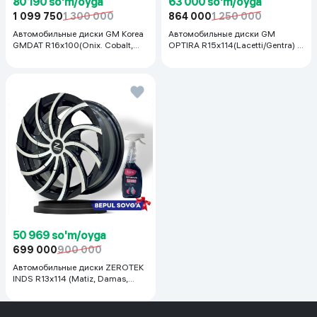
80 190 so'm/oyga
63 000 so'm/oyga
1 099 750
1 300 000
864 000
1 250 000
Автомобильные диски GM Korea
Автомобильные диски GM
GMDAT R16x100(Onix. Cobalt,
OPTIRA R15x114(Lacetti/Gentra) 1
Spark, Nexia R3) 1 шт, серебряный
шт, серебряный
50 969 so'm/oyga
699 000
900 000
Автомобильные диски ZEROTEK
INDS R13x114 (Matiz, Damas,
Labo, Tiko) 1 шт, черный