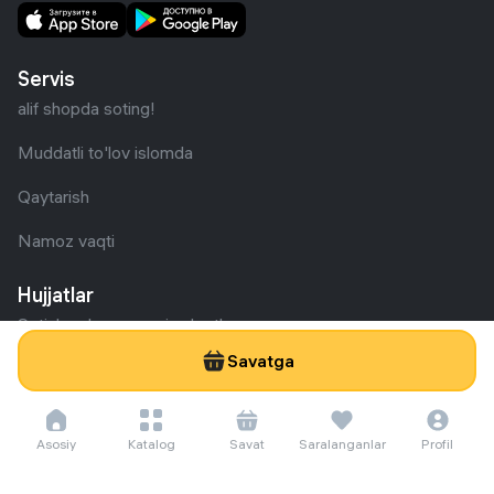
Servis
alif shopda soting!
Muddatli to'lov islomda
Qaytarish
Namoz vaqti
Hujjatlar
Sotish uchun umumiy shartlar
Savatga
Nizom
Guvohnoma
Asosiy
Katalog
Savat
Saralanganlar
Profil
Yordam