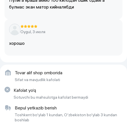
Пулига яраша аммо 100 килодан ошик одамга
булмас экан матор кийналябди
Oygul, 3 июля
хорошо
Tovar alif shop omborida
Sifat va mavjudlik kafolati
Kafolat yo‘q
Sotuvchi bu mahsulotga kafolat bermaydi
Bepul yetkazib berish
Toshkent bo‘ylab 1 kundan, O‘zbekiston bo‘ylab 3 kundan
boshlab