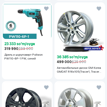
23 333 so'm/oyga
319 990
399 000
Дрель и шуруповерт Pollwon
36 385 so'm/oyga
PW110-6P-1 PW, синий
499 000
625 000
Автомобильные диски GM Korea
GMDAT R16x105(Tracer1, Tracer2)
1 шт, серебряный