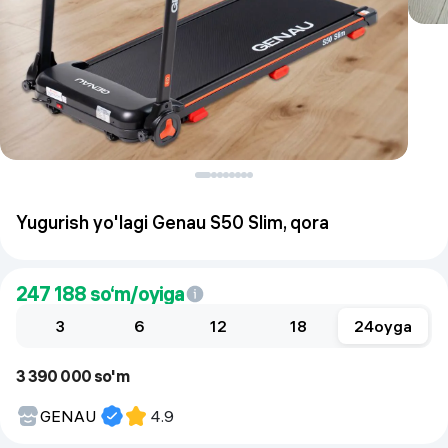
Yugurish yo'lagi Genau S50 Slim, qora
247 188
so‘m/oyiga
3
6
12
18
24
oyga
3 390 000 so'm
GENAU
4.9