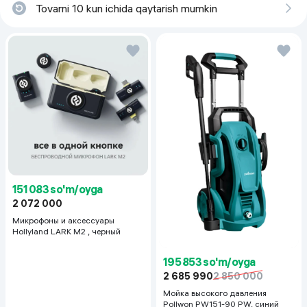
Tovarni 10 kun ichida qaytarish mumkin
151 083 so'm/oyga
2 072 000
Микрофоны и аксессуары
Hollyland LARK M2 , черный
195 853 so'm/oyga
2 685 990
2 850 000
Мойка высокого давления
Pollwon PW151-90 PW, синий