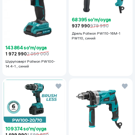
68 395 so'm/oyga
937 990
979 990
Дрель Pollwon PW110-16M-1
PW110, синий
143 864 so'm/oyga
1 972 990
2 050 000
Шуруповерт Pollwon PW100-
14.4-1 , синий
109 374 so'm/oyga