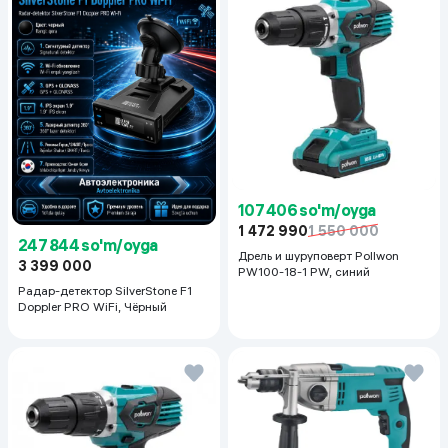
107 406 so'm/oyga
1 472 990
1 550 000
247 844 so'm/oyga
Дрель и шуруповерт Pollwon
3 399 000
PW100-18-1 PW, синий
Радар-детектор SilverStone F1
Doppler PRO WiFi, Чёрный