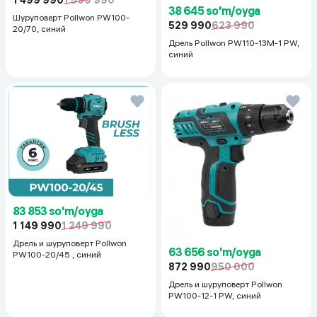
1 499 990
1 599 990
38 645 so'm/oyga
Шуруповерт Pollwon PW100-
529 990
623 990
20/70, синий
Дрель Pollwon PW110-13M-1 PW,
синий
83 853 so'm/oyga
1 149 990
1 249 990
Дрель и шуруповерт Pollwon
63 656 so'm/oyga
PW100-20/45 , синий
872 990
950 000
Дрель и шуруповерт Pollwon
PW100-12-1 PW, синий