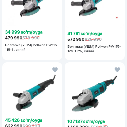
34 999 so'm/oyga
41 781 so'm/oyga
479 990
579 990
572 990
625 990
Болгарка (УШМ) Pollwon PW115-
Болгарка (УШМ) Pollwon PW115-
115-1 , синий
125-1 PW, синий
45 426 so'm/oyga
107 187 so'm/oyga
622 990
699 990