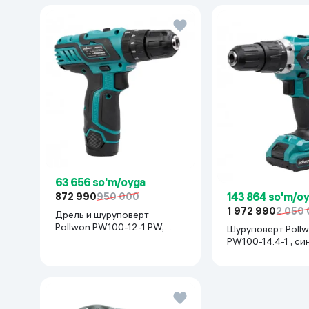
63 656 so'm/oyga
143 864 so'm/o
872 990
950 000
1 972 990
2 050
Дрель и шуруповерт
Pollwon PW100-12-1 PW,
Шуруповерт Poll
синий
PW100-14.4-1 , си