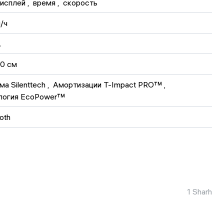
исплей
 , 
время
 , 
скорость
/ч
.
0 см
а Silenttech
 , 
Амортизации T-Impact PRO™
 , 
логия EcoPower™
oth
1 Sharh