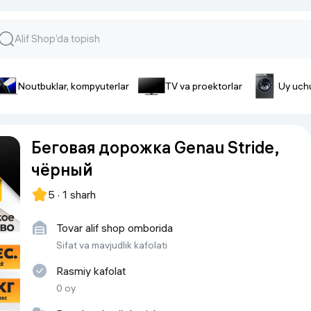
Noutbuklar, kompyuterlar
TV va proektorlar
Uy uch
lar va gadjetlar
 va telefonlar
Smartfonlar uchun aksessua
Беговая дорожка Genau Stride,
lar
Smartfonlar uchun g’ilof
чёрный
nlar
iPhone uchun g’ilof
nlar
Quvvatlagich qurilmalar
5 · 1 sharh
ar
Plenkalar va steklo
nlar
Tovar alif shop omborida
Tegishli tovarlar
fonlar
Sifat va mavjudlik kafolati
Batareyalar va akkumulyatorlar
Rasmiy kafolat
Kabellar
0 oy
Portativ batareyalar