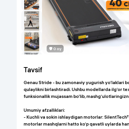
Go‘zallik va parvarish
Virtual haqiqat
Aqlli ko‘zoynak
Aqlli uy
O'yin uchun texnika
Sport tovarlari
🛡 0 oy
Avtotovarlar
Tavsif
Bolalar buyumlari
Genau Stride - bu zamonaviy yugurish yo‘laklari bo
qulaylikni birlashtiradi. Ushbu modellarda ilg‘or 
Qurilish va ta'mirlash
funksionallik mujassam bo‘lib, mashg‘ulotlaringizni
Zargarlik mahsulotlari
Umumiy afzalliklari:
-
Kuchli va sokin ishlaydigan motorlar:
SilentTech™ 
Uy uchun tovarlar
motorlar mashqlarni hatto ko‘p qavatli uylarda ham