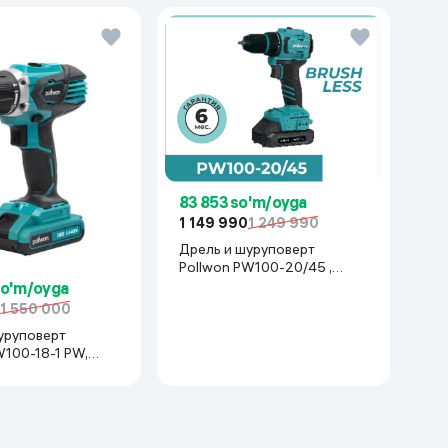
83 853 so'm/oyga
1 149 990
1 249 990
Дрель и шуруповерт
Pollwon PW100-20/45 ,
синий
so'm/oyga
0
1 550 000
уруповерт