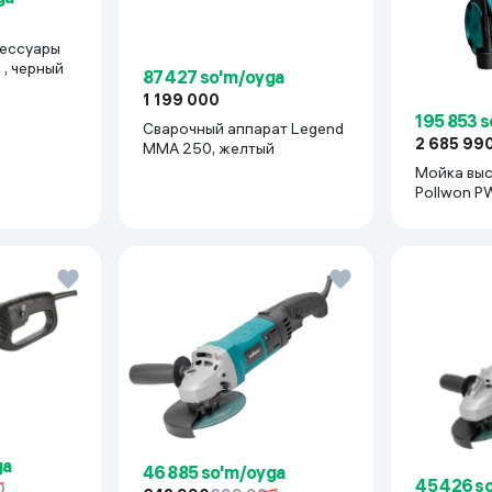
ессуары
RK M2 , черный
87 427 so'm/oyga
1 199 000
195 853 
Сварочный аппарат Legend
2 685 99
MMA 250, желтый
Мойка вы
Pollwon P
синий
ga
46 885 so'm/oyga
45 426 s
0