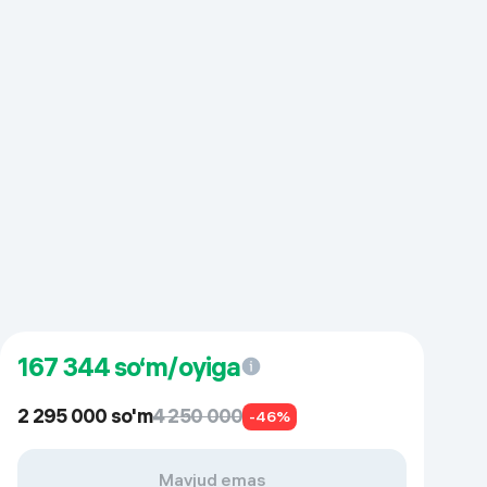
167 344
so‘m/oyiga
2 295 000 so'm
4 250 000
-46%
Mavjud emas