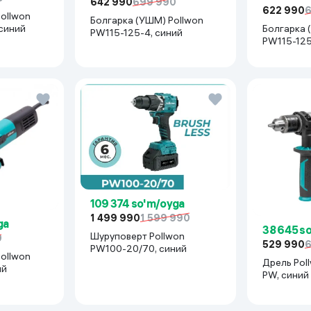
642 990
699 990
622 990
ollwon
Болгарка (УШМ) Pollwon
синий
Болгарка 
PW115-125-4, синий
PW115-125
109 374 so'm/oyga
1 499 990
1 599 990
ga
38 645 s
Шуруповерт Pollwon
0
529 990
PW100-20/70, синий
ollwon
Дрель Pollwon PW110-13M-1
ий
PW, синий