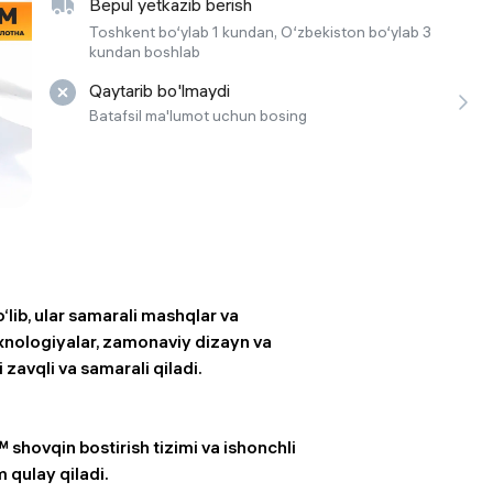
Bepul yetkazib berish
 ko'zoynaklari
Toshkent bo‘ylab 1 kundan, O‘zbekiston bo‘ylab 3
kundan boshlab
lar
Qaytarib bo'lmaydi
Batafsil ma'lumot uchun bosing
‘lib, ular samarali mashqlar va
texnologiyalar, zamonaviy dizayn va
 zavqli va samarali qiladi.
shovqin bostirish tizimi va ishonchli
 qulay qiladi.