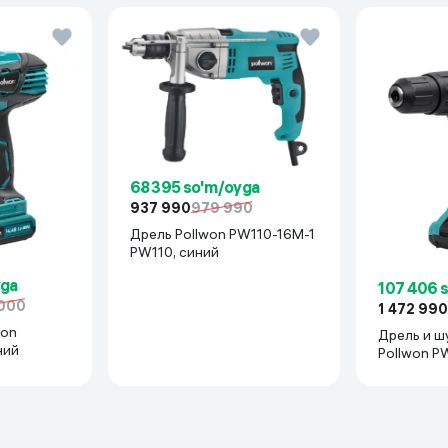
68 395 so'm/oyga
937 990
979 990
Дрель Pollwon PW110-16M-1
PW110, синий
yga
107 406 
 000
1 472 99
won
Дрель и ш
ний
Pollwon PW100-18-1 PW,
синий