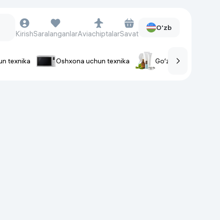
O'zb
Kirish
Saralanganlar
Aviachiptalar
Savat
un texnika
Oshxona uchun texnika
Go‘zallik va parvaris
rlar
Soat va aksessuarlar
Aqlli-soatlar
Qo'l soatlari
Aqlli uzuklar
Fitnes-brasletlar
Soat kamarlari
Foto apparatlari va Video-
kameralar
Fotoapparatlari