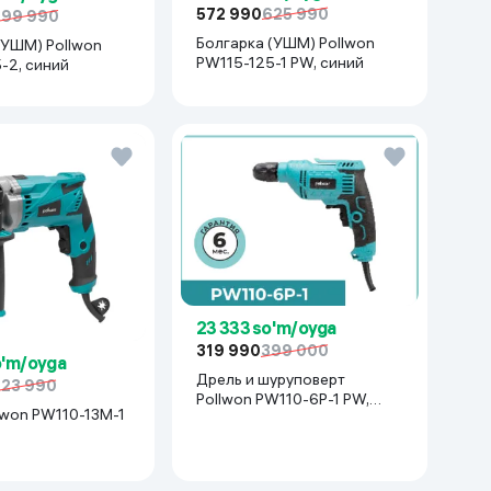
572 990
625 990
699 990
Болгарка (УШМ) Pollwon
(УШМ) Pollwon
PW115-125-1 PW, синий
-2, синий
23 333 so'm/oyga
319 990
399 000
o'm/oyga
Дрель и шуруповерт
623 990
Pollwon PW110-6P-1 PW,
синий