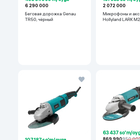
6 290 000
2 072 000
Беговая дорожка Genau
Микрофоны и акс
TR50, чёрный
Hollyland LA
63 437 so'm/oy
869 990
950 00
107 187 so'm/oyga