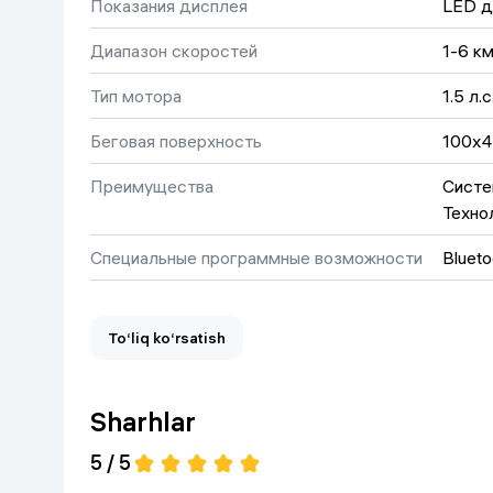
Показания дисплея
LED д
Диапазон скоростей
1-6 км
Тип мотора
1.5 л.с
Беговая поверхность
100х4
Преимущества
Систем
Техно
Специальные программные возможности
Blueto
To‘liq ko‘rsatish
Sharhlar
5 / 5