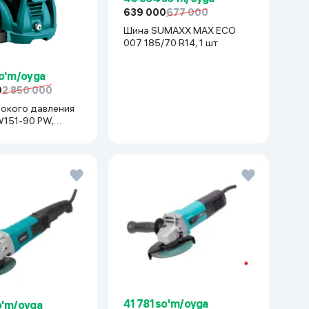
639 000
677 000
Шина SUMAXX MAX ECO
007 185/70 R14, 1 шт
so'm/oyga
0
2 850 000
сокого давления
W151-90 PW,
41 781 so'm/oyga
o'm/oyga