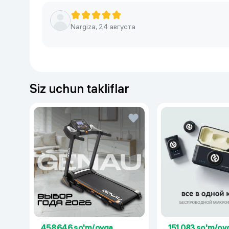
Nargiza, 24 августа
Siz uchun takliflar
458 646 so'm/oyga
151 083 so'm/oy