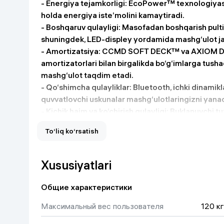
-
Energiya tejamkorligi:
EcoPower™ texnologiyas
Uy va bog‘
holda energiya iste’molini kamaytiradi.
-
Boshqaruv qulayligi:
Masofadan boshqarish pulti y
shuningdek, LED-displey yordamida mashg‘ulot jar
Kanselyariya
-
Amortizatsiya:
CCMD SOFT DECK™ va AXIOM DE
amortizatorlari bilan birgalikda bo‘g‘imlarga tush
Maishiy kimyo
mashg‘ulot taqdim etadi.
-
Qo‘shimcha qulayliklar:
Bluetooth, ichki dinamikl
Kitoblar
quvvatlovchi uskunalar mashg‘ulotlaringizni yanad
-
Kichik hajm va ko‘chirish qulayligi:
Buklanuvchi tuzi
Kiyim-kechak va Oyoq
saqlash va ko‘chirish imkonini beradi.
kiyimlar
To‘liq ko‘rsatish
- Yengil va o‘rtacha mashg‘ulotlar uchun soatiga 6
- CCMD SOFT DECK™ to‘rt qavatli yugurish polotno
ta’minlaydi.
Xususiyatlari
- Kichik o‘lchamlar va nafis dizayn kichik xonalar u
Общие характеристики
Максимальный вес пользователя
120 кг