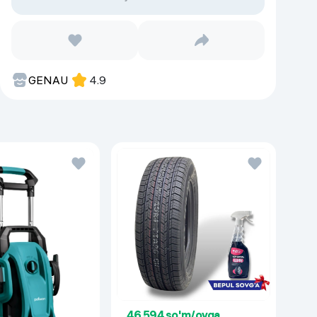
GENAU
4.9
46 594 so'm/oyga