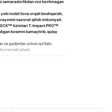
i samaradorlikdan voz kechmagan
oki mobil ilova orqali boshqarish,
ayonini nazorat qilish imkoniyati.
CK™ tizimlari T-Impact PRO™
adigan bosimni kamaytirib, qulay
ar va gadjetlar uchun qo‘llab-
a maroqli qiladi.
lishi va g‘ildiraklari yo‘laklarni oson
 km tezlik.
si xavfsiz va qulay harakatlanishni
chun ideal.