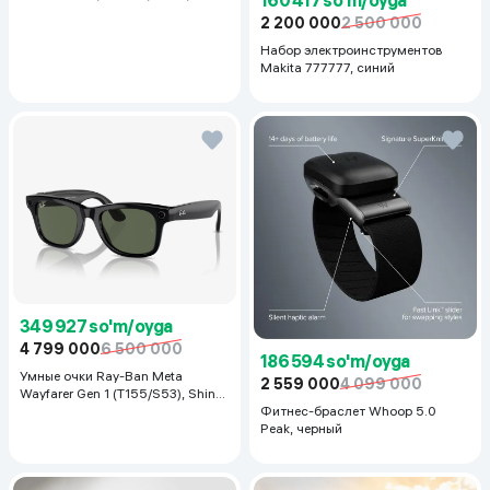
128 ГБ / 14", Luna Grey
2 200 000
2 500 000
Набор электроинструментов
Makita 777777, синий
349 927 so'm/oyga
4 799 000
6 500 000
186 594 so'm/oyga
Умные очки Ray-Ban Meta
2 559 000
4 099 000
Wayfarer Gen 1 (T155/S53), Shiny
Black
Фитнес-браслет Whoop 5.0
Peak, черный