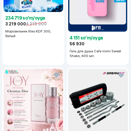
234 719 so'm/oyga
3 219 000
4 219 000
Морозильник Kleo KDF 300,
белый
4 151 so'm/oyga
56 930
Гель для душа Cafe mimi Sweet
Shake, 400 мл