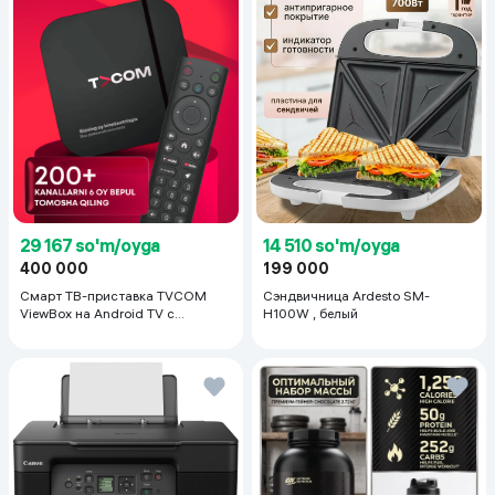
29 167 so'm/oyga
14 510 so'm/oyga
400 000
199 000
Смарт ТВ-приставка TVCOM
Сэндвичница Ardesto SM-
ViewBox на Android TV с
H100W , белый
голосовым управлением 2/16 ГБ,
черный