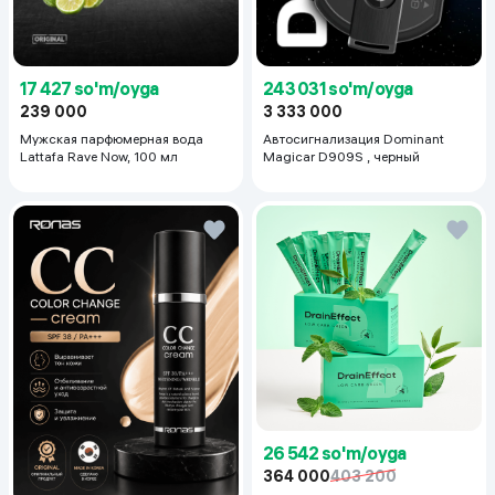
17 427 so'm/oyga
243 031 so'm/oyga
239 000
3 333 000
Мужская парфюмерная вода
Автосигнализация Dominant
Lattafa Rave Now, 100 мл
Magicar D909S , черный
26 542 so'm/oyga
364 000
403 200