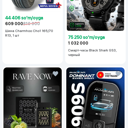
44 406 so'm/oyga
609 000
810 000
Шина Charmhoo Cho1 165/70
R13, 1 шт
75 250 so'm/oyga
1 032 000
Смарт-часы Black Shark GS3,
черный