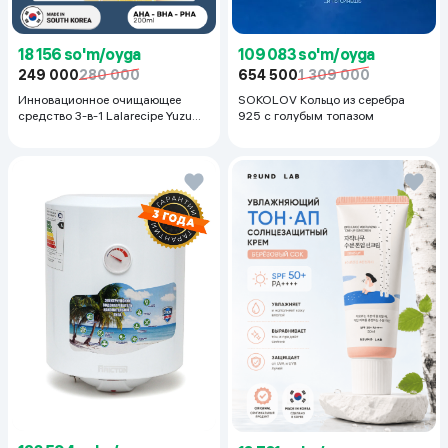
18 156 so'm/oyga
109 083 so'm/oyga
249 000
280 000
654 500
1 309 000
Инновационное очищающее
SOKOLOV Кольцо из серебра
средство 3-в-1 Lalarecipe Yuzu
925 с голубым топазом
Self Foaming 3in1 Peel Cleanser,
200 мл