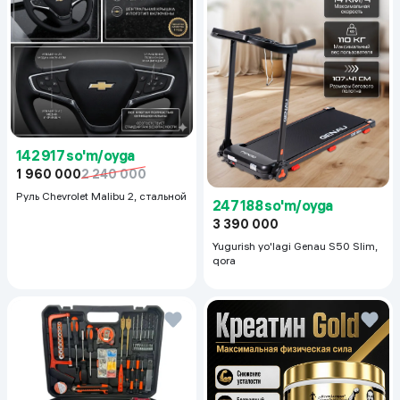
142 917 so'm/oyga
1 960 000
2 240 000
Руль Chevrolet Malibu 2, cтальной
247 188 so'm/oyga
3 390 000
Yugurish yo'lagi Genau S50 Slim,
qora