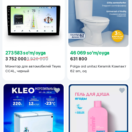
273 583 so'm/oyga
46 069 so'm/oyga
3 752 000
3 920 000
631 800
Монитор для автомобилей Teyes
Polga oid unitaz Keramik Компакт
CC4L, черный
62 sm, oq