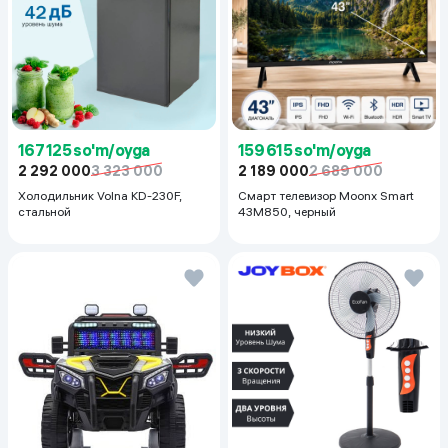
167 125 so'm/oyga
159 615 so'm/oyga
2 292 000
3 323 000
2 189 000
2 689 000
Холодильник Volna KD-230F,
Смарт телевизор Moonx Smart
стальной
43M850, черный