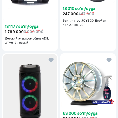
18 010 so'm/oyga
247 000
447 000
Вентилятор JOYBOX EcoFan
FS40, черный
131 177 so'm/oyga
1 799 000
3 000 000
Детский электромобиль ADIL
UTV915 , серый
63 000 so'm/oyga