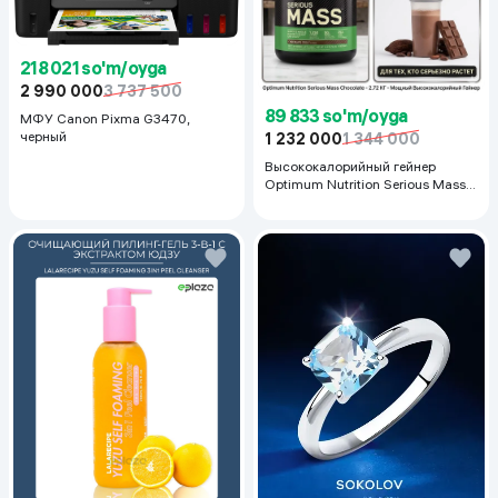
218 021 so'm/oyga
2 990 000
3 737 500
89 833 so'm/oyga
МФУ Canon Pixma G3470,
черный
1 232 000
1 344 000
Высококалорийный гейнер
Optimum Nutrition Serious Mass,
Шоколад, 2.72 кг