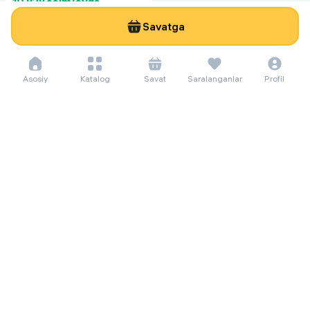
10 828 so'm/oyga
148 500
Savatga
Капсулы для стирки Kopum Plus
3-in-1 Laundry Capsules, 32 штук
Asosiy
Katalog
Savat
Saralanganlar
Profil
Servis
alif shopda soting!
Muddatli to'lov islomda
Qaytarish
Namoz vaqti
Hujjatlar
Sotish uchun umumiy shartlar