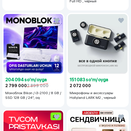
Full HD , черный
204 094 so'm/oyga
151 083 so'm/oyga
2 799 000
2 899 000
2 072 000
Моноблок Bikon / i3-2100 / 8 GB /
Микрофоны и аксессуары
SSD 128 GB / 24", oq
Hollyland LARK M2 , черный