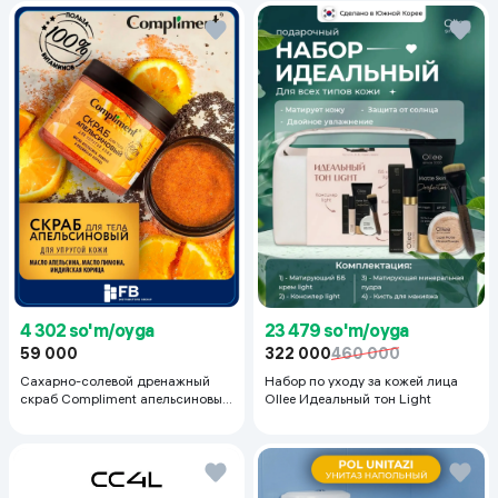
23 479 so'm/oyga
4 302 so'm/oyga
322 000
460 000
59 000
Набор по уходу за кожей лица
Сахарно-солевой дренажный
Ollee Идеальный тон Light
скраб Compliment апельсиновый
для упругой кожи, 400 мл