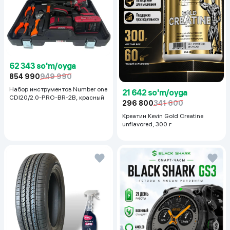
62 343 so'm/oyga
854 990
949 990
Набор инструментов Number one
21 642 so'm/oyga
CDI20/2.0-PRO-BR-2B, красный
296 800
341 600
Креатин Kevin Gold Creatine
unflavored, 300 г