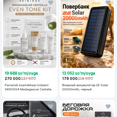
19 688 so'm/oyga
13 052 so'm/oyga
270 000
337 500
179 000
319 000
Parvarish kosmetikasi to'plami
Внешний аккумулятор 2E Solar
SKIN1004 Madagascar Centella
20000mAh, черный
Even Tone Kit,