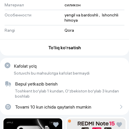
Материал
силикон
Особенности
yengil va bardoshli
 , 
Ishonchli 
himoya
Rangi
Qora
To‘liq ko‘rsatish
Kafolat yo‘q
Sotuvchi bu mahsulotga kafolat bermaydi
Bepul yetkazib berish
Toshkent bo‘ylab 1 kundan, O‘zbekiston bo‘ylab 3 kundan
boshlab
Tovarni 10 kun ichida qaytarish mumkin