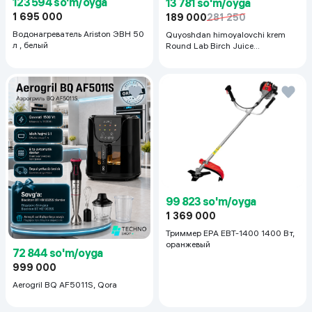
123 594 so'm/oyga
13 781 so'm/oyga
1 695 000
189 000
281 250
Водонагреватель Ariston ЭВН 50
Quyoshdan himoyalovchi krem
л , белый
Round Lab Birch Juice
Moisturizing Sunscreen SPF
50+PA++++, 50 ml
99 823 so'm/oyga
1 369 000
Триммер EPA EBT-1400 1400 Вт,
оранжевый
72 844 so'm/oyga
999 000
Aerogril BQ AF5011S, Qora