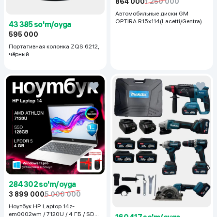
864 000
1 250 000
Автомобильные диски GM
OPTIRA R15x114(Lacetti/Gentra) 1
43 385 so'm/oyga
шт, серебряный
595 000
Портативная колонка ZQS 6212,
чёрный
284 302 so'm/oyga
3 899 000
5 000 000
Ноутбук HP Laptop 14z-
em0002wm / 7120U / 4 ГБ / SDD
160 417 so'm/oyga