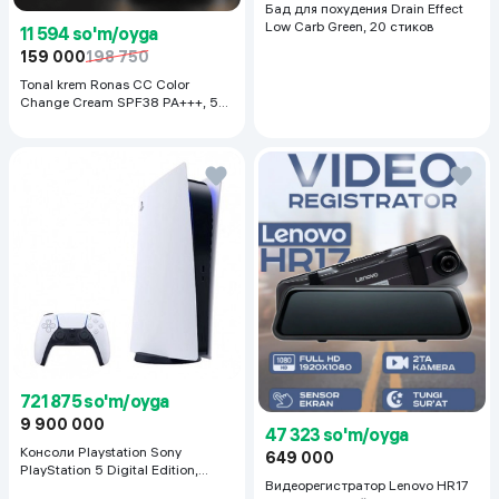
Бад для похудения Drain Effect
Low Carb Green, 20 стиков
11 594 so'm/oyga
159 000
198 750
Tonal krem Ronas CC Color
Change Cream SPF38 PA+++, 50
ml
721 875 so'm/oyga
9 900 000
47 323 so'm/oyga
Консоли Playstation Sony
649 000
PlayStation 5 Digital Edition,
Видеорегистратор Lenovo HR17
белый