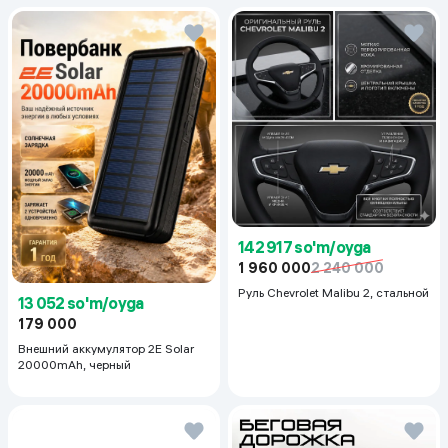
142 917 so'm/oyga
1 960 000
2 240 000
Руль Chevrolet Malibu 2, cтальной
13 052 so'm/oyga
179 000
Внешний аккумулятор 2E Solar
20000mAh, черный