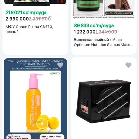
218 021 so'm/oyga
2 990 000
3 737 500
89 833 so'm/oyga
МФУ Canon Pixma G3470,
черный
1 232 000
1 344 000
Высококалорийный гейнер
Optimum Nutrition Serious Mass,
Шоколад, 2.72 кг