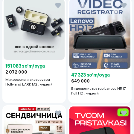
151 083 so'm/oyga
2 072 000
47 323 so'm/oyga
Микрофоны и аксессуары
649 000
Hollyland LARK M2 , черный
Видеорегистратор Lenovo HR17
Full HD , черный