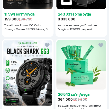
11 594 so'm/oyga
243 031 so'm/oyga
159 000
198 750
3 333 000
Tonal krem Ronas CC Color
Автосигнализация Dominant
Change Cream SPF38 PA+++, 50
Magicar D909S , черный
ml
26 542 so'm/oyga
364 000
403 200
Бад для похудения Drain Effect