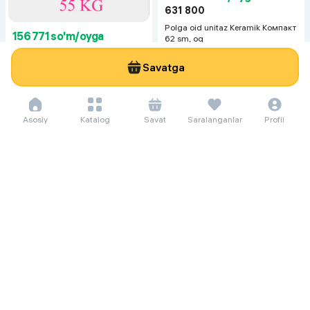
631 800
Polga oid unitaz Keramik Компакт
156 771 so'm/oyga
62 sm, oq
2 150 000
4 500 000
Savatga
Гантеля Dreamfit 55 кг, белый
Asosiy
Katalog
Savat
Saralanganlar
Profil
7 284 so'm/oyga