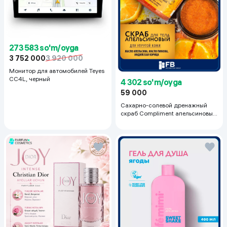
273 583 so'm/oyga
3 752 000
3 920 000
Монитор для автомобилей Teyes
CC4L, черный
4 302 so'm/oyga
59 000
Сахарно-солевой дренажный
скраб Compliment апельсиновый
для упругой кожи, 400 мл