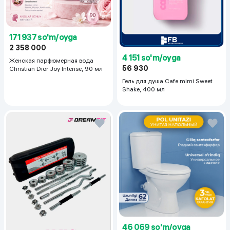
171 937 so'm/oyga
2 358 000
4 151 so'm/oyga
Женская парфюмерная вода
56 930
Christian Dior Joy Intense, 90 мл
Гель для душа Cafe mimi Sweet
Shake, 400 мл
46 069 so'm/oyga