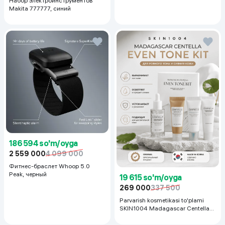
Набор электроинструментов
Makita 777777, синий
186 594 so'm/oyga
2 559 000
4 099 000
Фитнес-браслет Whoop 5.0
Peak, черный
19 615 so'm/oyga
269 000
337 500
Parvarish kosmetikasi to'plami
SKIN1004 Madagascar Centella
Even Tone Kit,