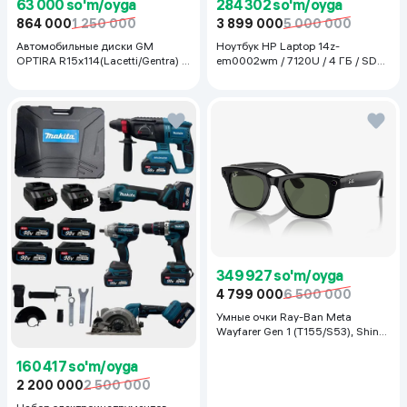
63 000 so'm/oyga
284 302 so'm/oyga
864 000
1 250 000
3 899 000
5 000 000
Автомобильные диски GM
Ноутбук HP Laptop 14z-
OPTIRA R15x114(Lacetti/Gentra) 1
em0002wm / 7120U / 4 ГБ / SDD
шт, серебряный
128 ГБ / 14", Luna Grey
349 927 so'm/oyga
4 799 000
6 500 000
Умные очки Ray-Ban Meta
Wayfarer Gen 1 (T155/S53), Shiny
Black
160 417 so'm/oyga
2 200 000
2 500 000