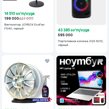
14 510 so'm/oyga
199 000
447 000
Вентилятор JOYBOX EcoFan
FS40, черный
43 385 so'm/oyga
595 000
Портативная колонка ZQS 6212,
чёрный