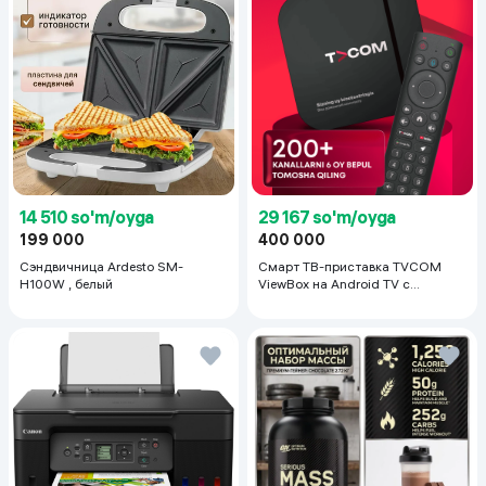
14 510 so'm/oyga
29 167 so'm/oyga
199 000
400 000
Сэндвичница Ardesto SM-
Смарт ТВ-приставка TVCOM
H100W , белый
ViewBox на Android TV с
голосовым управлением 2/16 ГБ,
черный