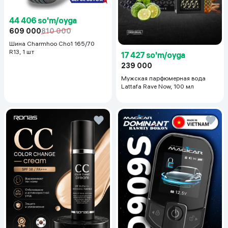
44 406 so'm/oyga
609 000
810 000
Шина Charmhoo Cho1 165/70
R13, 1 шт
17 427 so'm/oyga
239 000
Мужская парфюмерная вода
Lattafa Rave Now, 100 мл