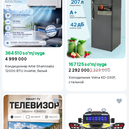
364 510 so'm/oyga
4 999 000
167 125 so'm/oyga
Кондиционер Artel Shahrisabz
2 292 000
3 323 000
12000 BTU Inverter, белый
Холодильник Volna KD-230F,
стальной