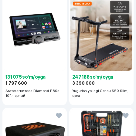
131 075 so'm/oyga
247 188 so'm/oyga
1 797 600
3 390 000
Автомагнитола Diamond P80s
Yugurish yo'lagi Genau S50 Slim,
10", черный
qora