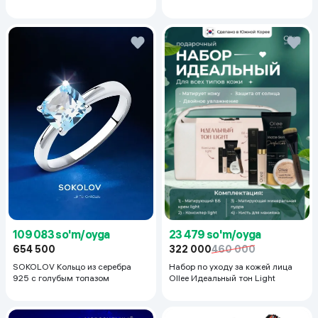
Moisturizing Sunscreen SPF
50+PA++++, 50 ml
23 479 so'm/oyga
109 083 so'm/oyga
322 000
460 000
654 500
Набор по уходу за кожей лица
SOKOLOV Кольцо из серебра
Ollee Идеальный тон Light
925 с голубым топазом