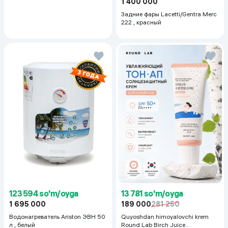
1 400 000
Задние фары Lacetti/Gentra Merc
222 , красный
123 594 so'm/oyga
13 781 so'm/oyga
1 695 000
189 000
281 250
Водонагреватель Ariston ЭВН 50
Quyoshdan himoyalovchi krem
л , белый
Round Lab Birch Juice