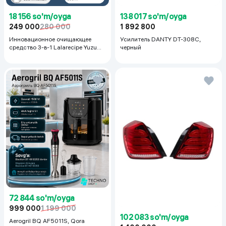
18 156 so'm/oyga
138 017 so'm/oyga
249 000
280 000
1 892 800
Инновационное очищающее
Усилитель DANTY DT-308C,
средство 3-в-1 Lalarecipe Yuzu
черный
Self Foaming 3in1 Peel Cleanser,
200 мл
72 844 so'm/oyga
999 000
1 199 000
102 083 so'm/oyga
Aerogril BQ AF5011S, Qora