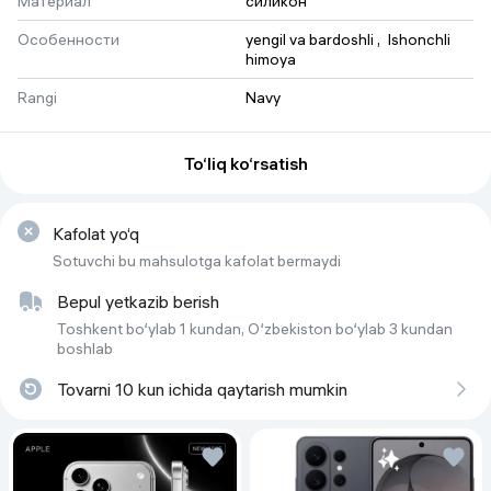
Материал
силикон
Особенности
yengil va bardoshli
 , 
Ishonchli 
himoya
Rangi
Navy
To‘liq ko‘rsatish
Kafolat yo‘q
Sotuvchi bu mahsulotga kafolat bermaydi
Bepul yetkazib berish
Toshkent bo‘ylab 1 kundan, O‘zbekiston bo‘ylab 3 kundan
boshlab
Tovarni 10 kun ichida qaytarish mumkin