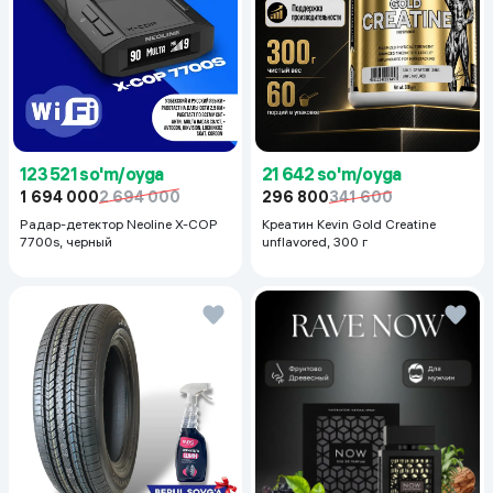
123 521 so'm/oyga
21 642 so'm/oyga
1 694 000
2 694 000
296 800
341 600
Радар-детектор Neoline X-COP
Креатин Kevin Gold Creatine
7700s, черный
unflavored, 300 г