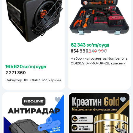
62 343 so'm/oyga
854 990
949 990
Набор инструментов Number one
CDI20/2.0-PRO-BR-2B, красный
165 620 so'm/oyga
2 271 360
Сабвуфер JBL Club 1027, черный