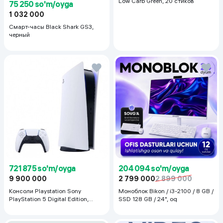
Low Carb Green, 20 стиков
75 250 so'm/oyga
1 032 000
Смарт-часы Black Shark GS3,
черный
721 875 so'm/oyga
204 094 so'm/oyga
9 900 000
2 799 000
2 899 000
Консоли Playstation Sony
Моноблок Bikon / i3-2100 / 8 GB /
PlayStation 5 Digital Edition,
SSD 128 GB / 24", oq
белый