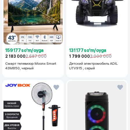
159 177 so'm/oyga
131 177 so'm/oyga
2 183 000
2 687 000
1 799 000
3 000 000
Смарт телевизор Moonx Smart
Детский электромобиль ADIL
43M850, черный
UTV915 , серый