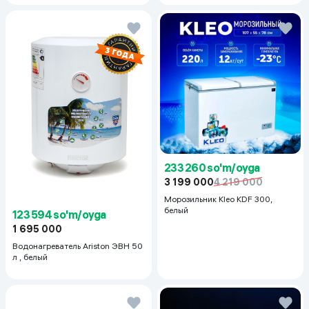
50+PA++++, 50 ml
233 260 so'm/oyga
3 199 000
4 219 000
Морозильник Kleo KDF 300,
белый
123 594 so'm/oyga
1 695 000
Водонагреватель Ariston ЭВН 50
л , белый