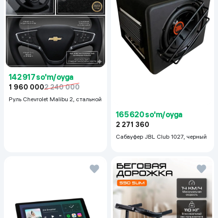
142 917 so'm/oyga
1 960 000
2 240 000
Руль Chevrolet Malibu 2, cтальной
165 620 so'm/oyga
2 271 360
Сабвуфер JBL Club 1027, черный