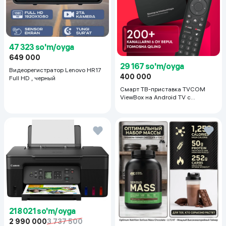
47 323 so'm/oyga
649 000
29 167 so'm/oyga
Видеорегистратор Lenovo HR17
400 000
Full HD , черный
Смарт ТВ-приставка TVCOM
ViewBox на Android TV с
голосовым управлением 2/16 ГБ,
черный
218 021 so'm/oyga
2 990 000
3 737 500