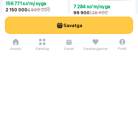
156 771 so'm/oyga
7 284 so'm/oyga
2 150 000
4 500 000
99 900
126 000
Гантеля Dreamfit 55 кг, белый
Отбеливатель порошковый Bavi
Savatga
Супер Очиститель, 1.1 кг
Asosiy
Katalog
Savat
Saralanganlar
Profil
46 069 so'm/oyga
631 800
Polga oid unitaz Keramik Компакт
62 sm, oq