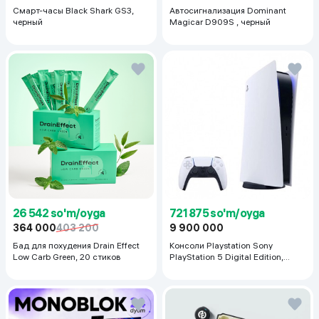
Смарт-часы Black Shark GS3,
Автосигнализация Dominant
черный
Magicar D909S , черный
26 542 so'm/oyga
721 875 so'm/oyga
364 000
403 200
9 900 000
Бад для похудения Drain Effect
Консоли Playstation Sony
Low Carb Green, 20 стиков
PlayStation 5 Digital Edition,
белый