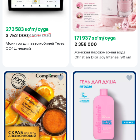
273 583 so'm/oyga
3 752 000
3 920 000
171 937 so'm/oyga
Монитор для автомобилей Teyes
2 358 000
CC4L, черный
Женская парфюмерная вода
Christian Dior Joy Intense, 90 мл