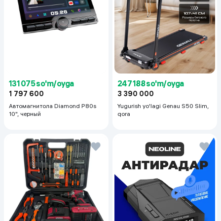
131 075 so'm/oyga
247 188 so'm/oyga
1 797 600
3 390 000
Автомагнитола Diamond P80s
Yugurish yo'lagi Genau S50 Slim,
10", черный
qora