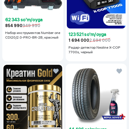
62 343 so'm/oyga
854 990
949 990
Набор инструментов Number one
123 521 so'm/oyga
CDI20/2.0-PRO-BR-2B, красный
1 694 000
2 694 000
Радар-детектор Neoline X-COP
7700s, черный