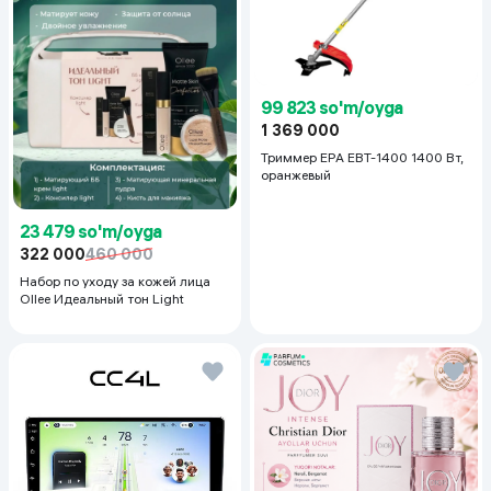
99 823 so'm/oyga
1 369 000
Триммер EPA EBT-1400 1400 Вт,
оранжевый
23 479 so'm/oyga
322 000
460 000
Набор по уходу за кожей лица
Ollee Идеальный тон Light