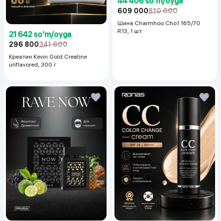
44 406 so'm/oyga
609 000
810 000
Шина Charmhoo Cho1 165/70
R13, 1 шт
21 642 so'm/oyga
296 800
341 600
Креатин Kevin Gold Creatine
unflavored, 300 г