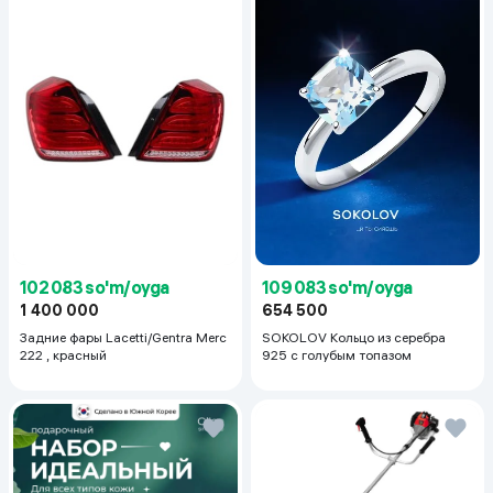
102 083 so'm/oyga
109 083 so'm/oyga
1 400 000
654 500
Задние фары Lacetti/Gentra Merc
SOKOLOV Кольцо из серебра
222 , красный
925 с голубым топазом