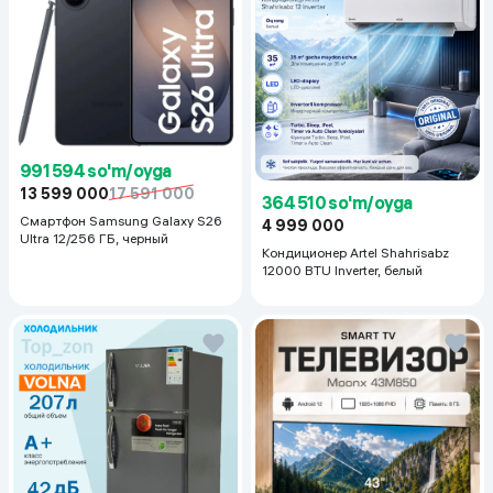
991 594 so'm/oyga
13 599 000
17 591 000
364 510 so'm/oyga
Смартфон Samsung Galaxy S26
4 999 000
Ultra 12/256 ГБ, черный
Кондиционер Artel Shahrisabz
12000 BTU Inverter, белый