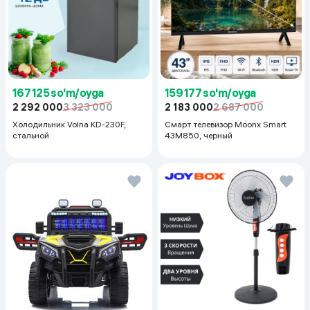
167 125 so'm/oyga
159 177 so'm/oyga
2 292 000
3 323 000
2 183 000
2 687 000
Холодильник Volna KD-230F,
Смарт телевизор Moonx Smart
стальной
43M850, черный