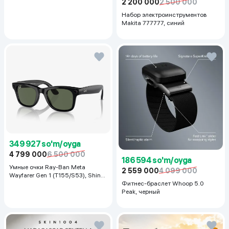
2 200 000
2 500 000
Набор электроинструментов
Makita 777777, синий
349 927 so'm/oyga
4 799 000
6 500 000
186 594 so'm/oyga
Умные очки Ray-Ban Meta
2 559 000
4 099 000
Wayfarer Gen 1 (T155/S53), Shiny
Black
Фитнес-браслет Whoop 5.0
Peak, черный