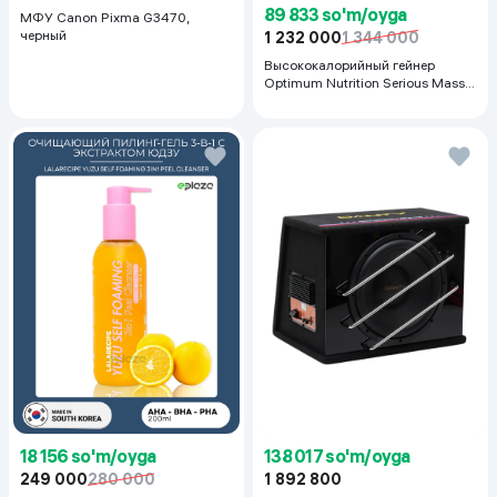
89 833 so'm/oyga
МФУ Canon Pixma G3470,
черный
1 232 000
1 344 000
Высококалорийный гейнер
Optimum Nutrition Serious Mass,
Шоколад, 2.72 кг
18 156 so'm/oyga
138 017 so'm/oyga
249 000
280 000
1 892 800