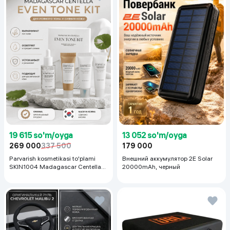
19 615 so'm/oyga
13 052 so'm/oyga
269 000
337 500
179 000
Parvarish kosmetikasi to'plami
Внешний аккумулятор 2E Solar
SKIN1004 Madagascar Centella
20000mAh, черный
Even Tone Kit,