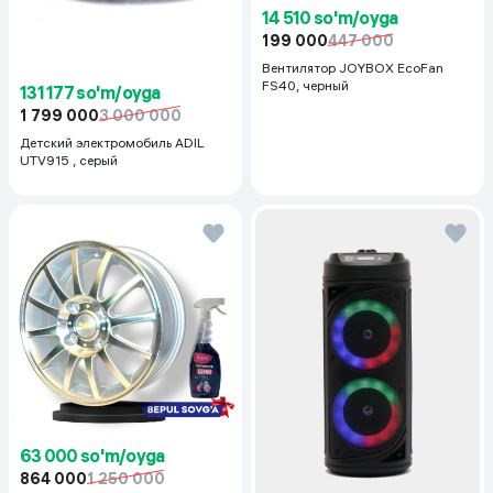
14 510 so'm/oyga
199 000
447 000
Вентилятор JOYBOX EcoFan
FS40, черный
131 177 so'm/oyga
1 799 000
3 000 000
Детский электромобиль ADIL
UTV915 , серый
63 000 so'm/oyga
864 000
1 250 000