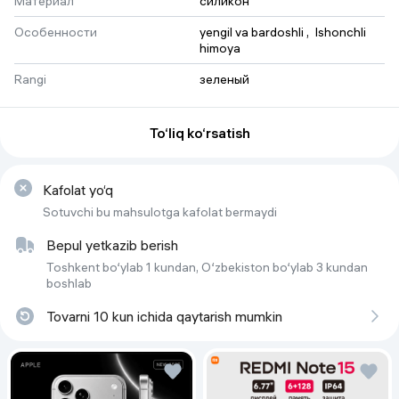
Материал
силикон
Особенности
yengil va bardoshli
 , 
Ishonchli 
himoya
Rangi
зеленый
To‘liq ko‘rsatish
Kafolat yo‘q
Sotuvchi bu mahsulotga kafolat bermaydi
Bepul yetkazib berish
Toshkent bo‘ylab 1 kundan, O‘zbekiston bo‘ylab 3 kundan
boshlab
Tovarni 10 kun ichida qaytarish mumkin