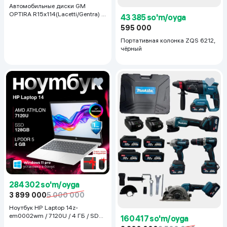
Автомобильные диски GM
OPTIRA R15x114(Lacetti/Gentra) 1
43 385 so'm/oyga
шт, серебряный
595 000
Портативная колонка ZQS 6212,
чёрный
284 302 so'm/oyga
3 899 000
5 000 000
Ноутбук HP Laptop 14z-
em0002wm / 7120U / 4 ГБ / SDD
160 417 so'm/oyga
128 ГБ / 14", Luna Grey