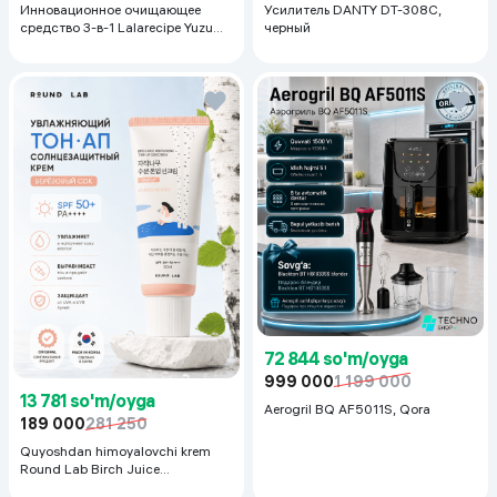
Инновационное очищающее
Усилитель DANTY DT-308C,
средство 3-в-1 Lalarecipe Yuzu
черный
Self Foaming 3in1 Peel Cleanser,
200 мл
72 844 so'm/oyga
999 000
1 199 000
13 781 so'm/oyga
Aerogril BQ AF5011S, Qora
189 000
281 250
Quyoshdan himoyalovchi krem
Round Lab Birch Juice
Moisturizing Sunscreen SPF