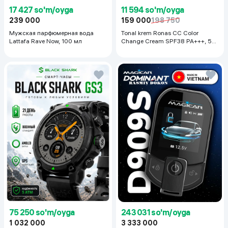
17 427 so'm/oyga
11 594 so'm/oyga
239 000
159 000
198 750
Мужская парфюмерная вода
Tonal krem Ronas CC Color
Lattafa Rave Now, 100 мл
Change Cream SPF38 PA+++, 50
ml
75 250 so'm/oyga
243 031 so'm/oyga
1 032 000
3 333 000