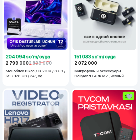
204 094 so'm/oyga
151 083 so'm/oyga
2 799 000
2 899 000
2 072 000
Моноблок Bikon / i3-2100 / 8 GB /
Микрофоны и аксессуары
SSD 128 GB / 24", oq
Hollyland LARK M2 , черный