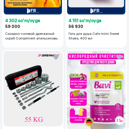
4 302 so'm/oyga
4 151 so'm/oyga
59 000
56 930
Сахарно-солевой дренажный
Гель для душа Cafe mimi Sweet
скраб Compliment апельсиновый
Shake, 400 мл
для упругой кожи, 400 мл