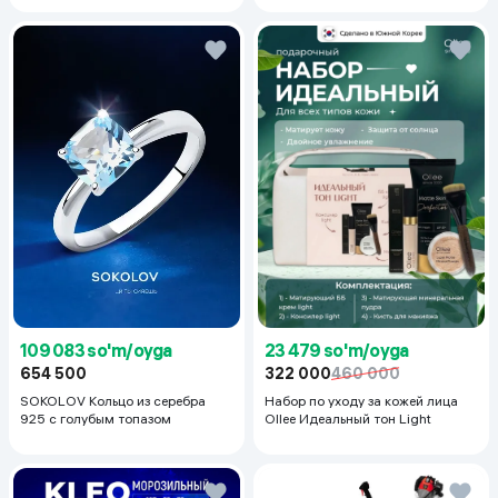
50+PA++++, 50 ml
23 479 so'm/oyga
109 083 so'm/oyga
322 000
460 000
654 500
Набор по уходу за кожей лица
SOKOLOV Кольцо из серебра
Ollee Идеальный тон Light
925 с голубым топазом