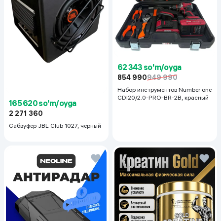
62 343 so'm/oyga
854 990
949 990
Набор инструментов Number one
CDI20/2.0-PRO-BR-2B, красный
165 620 so'm/oyga
2 271 360
Сабвуфер JBL Club 1027, черный