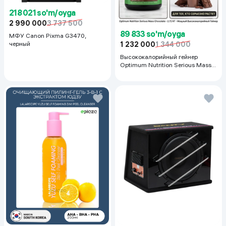
218 021 so'm/oyga
2 990 000
3 737 500
89 833 so'm/oyga
МФУ Canon Pixma G3470,
черный
1 232 000
1 344 000
Высококалорийный гейнер
Optimum Nutrition Serious Mass,
Шоколад, 2.72 кг