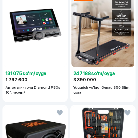
131 075 so'm/oyga
247 188 so'm/oyga
1 797 600
3 390 000
Автомагнитола Diamond P80s
Yugurish yo'lagi Genau S50 Slim,
10", черный
qora