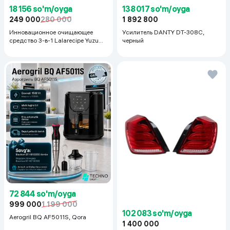
18 156 so'm/oyga
138 017 so'm/oyga
249 000
280 000
1 892 800
Инновационное очищающее
Усилитель DANTY DT-308C,
средство 3-в-1 Lalarecipe Yuzu
черный
Self Foaming 3in1 Peel Cleanser,
200 мл
72 844 so'm/oyga
999 000
1 199 000
102 083 so'm/oyga
Aerogril BQ AF5011S, Qora
1 400 000