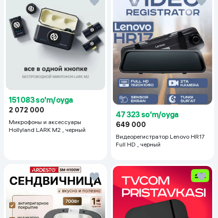
151 083 so'm/oyga
2 072 000
47 323 so'm/oyga
Микрофоны и аксессуары
649 000
Hollyland LARK M2 , черный
Видеорегистратор Lenovo HR17
Full HD , черный