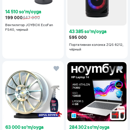
14 510 so'm/oyga
199 000
447 000
Вентилятор JOYBOX EcoFan
FS40, черный
43 385 so'm/oyga
595 000
Портативная колонка ZQS 6212,
чёрный
63 000 so'm/oyga
284 302 so'm/oyga