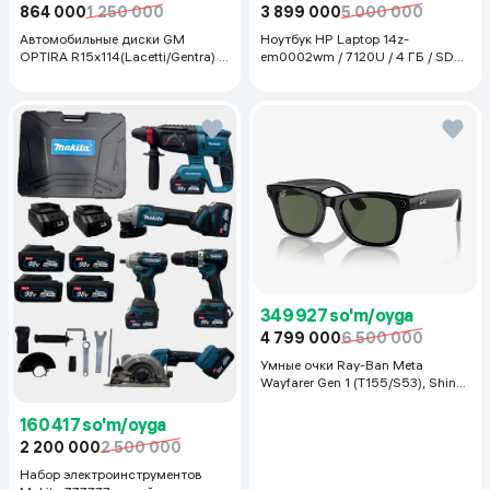
864 000
1 250 000
3 899 000
5 000 000
Автомобильные диски GM
Ноутбук HP Laptop 14z-
OPTIRA R15x114(Lacetti/Gentra) 1
em0002wm / 7120U / 4 ГБ / SDD
шт, серебряный
128 ГБ / 14", Luna Grey
349 927 so'm/oyga
4 799 000
6 500 000
Умные очки Ray-Ban Meta
Wayfarer Gen 1 (T155/S53), Shiny
Black
160 417 so'm/oyga
2 200 000
2 500 000
Набор электроинструментов