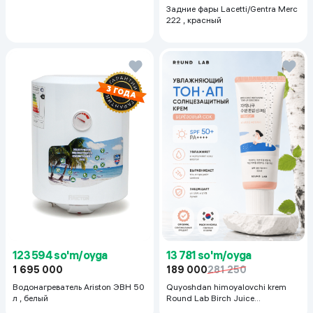
Задние фары Lacetti/Gentra Merc
222 , красный
123 594 so'm/oyga
13 781 so'm/oyga
1 695 000
189 000
281 250
Водонагреватель Ariston ЭВН 50
Quyoshdan himoyalovchi krem
л , белый
Round Lab Birch Juice
Moisturizing Sunscreen SPF