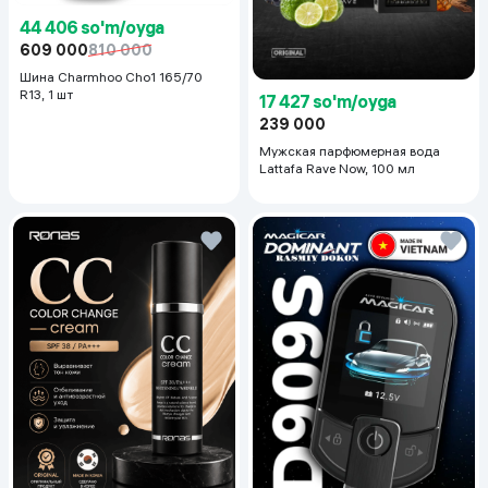
44 406 so'm/oyga
609 000
810 000
Шина Charmhoo Cho1 165/70
R13, 1 шт
17 427 so'm/oyga
239 000
Мужская парфюмерная вода
Lattafa Rave Now, 100 мл