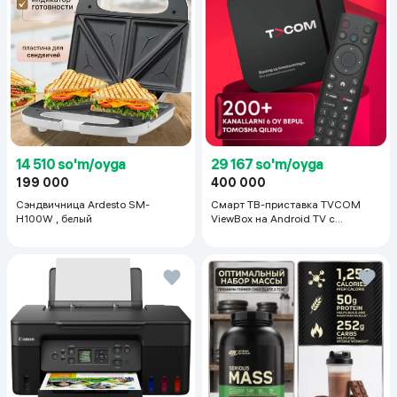
14 510 so'm/oyga
29 167 so'm/oyga
199 000
400 000
Сэндвичница Ardesto SM-
Смарт ТВ-приставка TVCOM
H100W , белый
ViewBox на Android TV с
голосовым управлением 2/16 ГБ,
черный