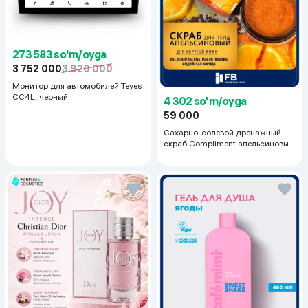
273 583 so'm/oyga
3 752 000
3 920 000
Монитор для автомобилей Teyes
CC4L, черный
4 302 so'm/oyga
59 000
Сахарно-солевой дренажный
скраб Compliment апельсиновый
для упругой кожи, 400 мл