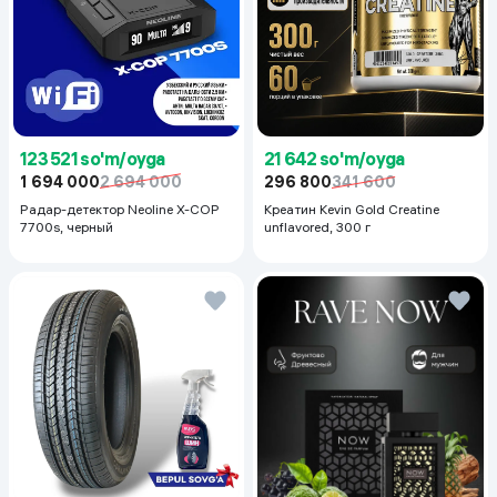
123 521 so'm/oyga
21 642 so'm/oyga
1 694 000
2 694 000
296 800
341 600
Радар-детектор Neoline X-COP
Креатин Kevin Gold Creatine
7700s, черный
unflavored, 300 г