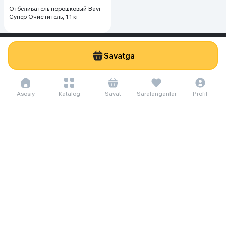
Отбеливатель порошковый Bavi
Супер Очиститель, 1.1 кг
Savatga
Servis
alif shopda soting!
Asosiy
Katalog
Savat
Saralanganlar
Profil
Muddatli to'lov islomda
Qaytarish
Namoz vaqti
Hujjatlar
Sotish uchun umumiy shartlar
Nizom