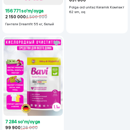
631 800
Polga oid unitaz Keramik Компакт
156 771 so'm/oyga
62 sm, oq
2 150 000
4 500 000
Гантеля Dreamfit 55 кг, белый
7 284 so'm/oyga
99 900
126 000