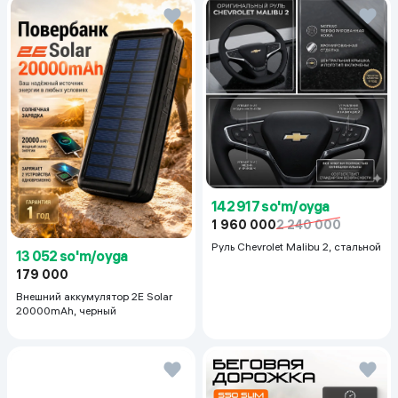
142 917 so'm/oyga
1 960 000
2 240 000
Руль Chevrolet Malibu 2, cтальной
13 052 so'm/oyga
179 000
Внешний аккумулятор 2E Solar
20000mAh, черный