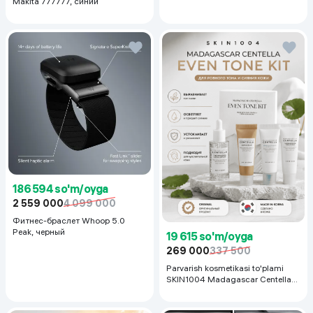
Makita 777777, синий
186 594 so'm/oyga
2 559 000
4 099 000
Фитнес-браслет Whoop 5.0
Peak, черный
19 615 so'm/oyga
269 000
337 500
Parvarish kosmetikasi to'plami
SKIN1004 Madagascar Centella
Even Tone Kit,