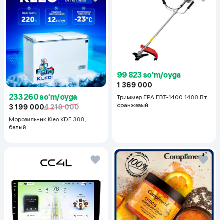
99 823 so'm/oyga
1 369 000
233 260 so'm/oyga
Триммер EPA EBT-1400 1400 Вт,
оранжевый
3 199 000
4 219 000
Морозильник Kleo KDF 300,
белый