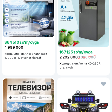
364 510 so'm/oyga
4 999 000
167 125 so'm/oyga
Кондиционер Artel Shahrisabz
2 292 000
3 323 000
12000 BTU Inverter, белый
Холодильник Volna KD-230F,
стальной