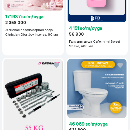
171 937 so'm/oyga
2 358 000
4 151 so'm/oyga
Женская парфюмерная вода
56 930
Christian Dior Joy Intense, 90 мл
Гель для душа Cafe mimi Sweet
Shake, 400 мл
46 069 so'm/oyga