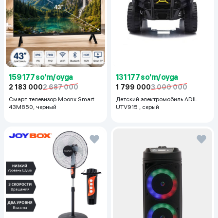
159 177 so'm/oyga
131 177 so'm/oyga
2 183 000
2 687 000
1 799 000
3 000 000
Смарт телевизор Moonx Smart
Детский электромобиль ADIL
43M850, черный
UTV915 , серый