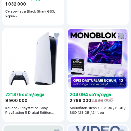
1 032 000
Смарт-часы Black Shark GS3,
черный
721 875 so'm/oyga
204 094 so'm/oyga
9 900 000
2 799 000
2 899 000
Консоли Playstation Sony
Моноблок Bikon / i3-2100 / 8 GB /
PlayStation 5 Digital Edition,
SSD 128 GB / 24", oq
белый