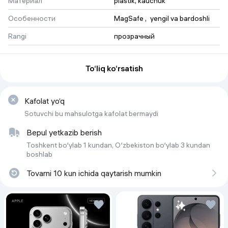
Материал
plastik, kauchuk
Особенности
MagSafe
 , 
yengil va bardoshli
Rangi
прозрачный
To‘liq ko‘rsatish
Kafolat yo‘q
Sotuvchi bu mahsulotga kafolat bermaydi
Bepul yetkazib berish
Toshkent bo‘ylab 1 kundan, O‘zbekiston bo‘ylab 3 kundan
boshlab
Tovarni 10 kun ichida qaytarish mumkin