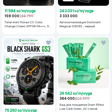
11 594 so'm/oyga
243 031 so'm/oyga
159 000
198 750
3 333 000
Tonal krem Ronas CC Color
Автосигнализация Dominant
Change Cream SPF38 PA+++, 50
Magicar D909S , черный
ml
26 542 so'm/oyga
364 000
403 200
Бад для похудения Drain Effect
Low Carb Green, 20 стиков
75 250 so'm/oyga