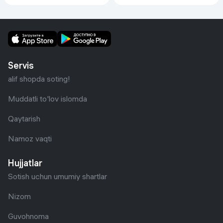
Servis
alif shopda soting!
Muddatli to'lov islomda
Qaytarish
Namoz vaqti
Hujjatlar
Sotish uchun umumiy shartlar
Nizom
Guvohnoma