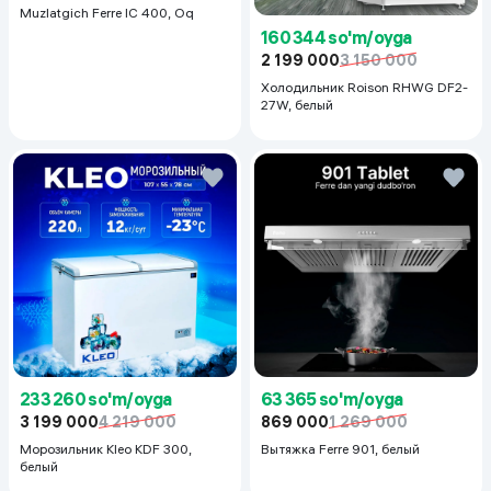
Muzlatgich Ferre IC 400, Oq
160 344 so'm/oyga
2 199 000
3 150 000
Холодильник Roison RHWG DF2-
27W, белый
233 260 so'm/oyga
63 365 so'm/oyga
3 199 000
4 219 000
869 000
1 269 000
Морозильник Kleo KDF 300,
Вытяжка Ferre 901, белый
белый