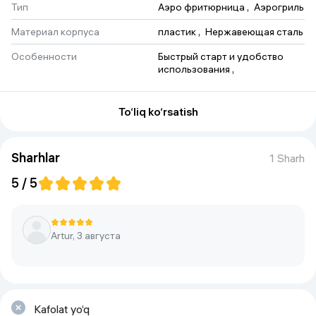
Тип
Аэро фритюрница
 , 
Аэрогриль
Материал корпуса
пластик
 , 
Нержавеющая сталь
Особенности
Быстрый старт и удобство 
использования
 , 
антипригарное покрытие
 , 
Точная настройка 
температуры
To‘liq ko‘rsatish
Дополнительная информация
регулировка температуры
Sharhlar
Управление
сенсорные кнопки
1 Sharh
Мощность
5 / 5
1700Вт
Управление смартфоном
да
Artur, 3 августа
Kafolat yo‘q