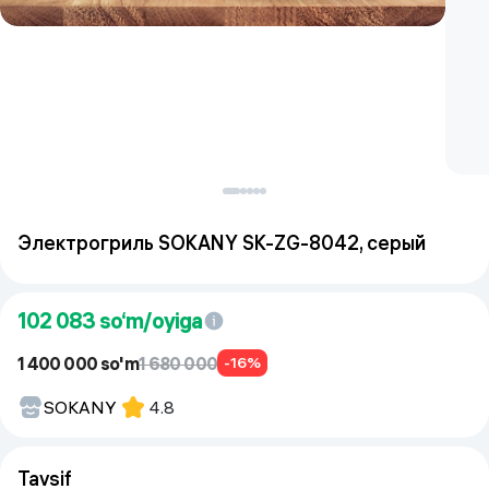
Электрогриль SOKANY SK-ZG-8042, серый
102 083
so‘m/oyiga
1 400 000 so'm
1 680 000
-16%
SOKANY
4.8
Tavsif