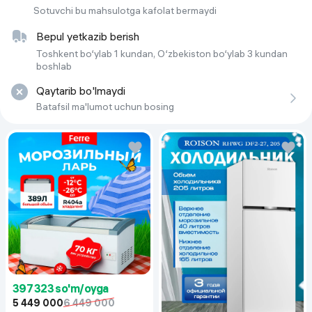
Sotuvchi bu mahsulotga kafolat bermaydi
Bepul yetkazib berish
Toshkent bo‘ylab 1 kundan, O‘zbekiston bo‘ylab 3 kundan
boshlab
Qaytarib bo'lmaydi
Batafsil ma'lumot uchun bosing
397 323 so'm/oyga
5 449 000
6 449 000