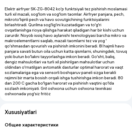
Elektr airfryer SK-ZG-8042 ko'p funktsiyali tez pishirish moslamasi
turli xil mazali, sog'lom va sog'lom taomlar. Airfryer panjara, pech,
mikroto'lqinli pech va havo sovutgichining funktsiyalarini
birlashtiradi. Qurilma sog'lig'ini kuzatadigan va to'g'ri
ovqatlanishga rioya qilishga harakat qiladigan har bir kishi uchun
zarurdir. Noyob issiq havo aylanishi texnologiyasi barcha mikro va
makroelementlarni saqlab, mazali taomlarni tez va yog '
qo'shmasdan qovurish va pishirish imkonini beradi. 8l hajmli havo
panjara savati butun oila uchun katta qismlarni, shuningdek, tovuq
yoki butun bo'lakni tayyorlashga imkon beradi. Go'sht, baliq,
dengiz mahsulotlari va turli xil pishirilgan mahsulotlar uchun
oldindan o'rnatilgan avtomatik dasturlar optimal harorat va vaqt
sozlamalariga ega va sensorli boshqaruv paneli sizga kerakli
rejimni bir marta bosish orqali ishga tushirishga imkon beradi. 80
dan 200 C gacha bo'lgan harorat va pishirish vaqtini qo'lda
sozlash imkoniyati. Gril oshxona uchun oshxona texnikasi
oshxonada yog'siz fritöz
Xususiyatlari
Общие характеристики