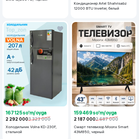
Кондиционер Artel Shahrisabz
12000 BTU Inverter, белый
167 125 so'm/oyga
159 469 so'm/oyga
2 292 000
3 323 000
2 187 000
2 687 000
Холодильник Volna KD-230F,
Смарт телевизор Moonx Smart
стальной
43M850, черный