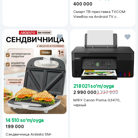
400 000
Смарт ТВ-приставка TVCOM
ViewBox на Android TV с
голосовым управлением 2/16 ГБ,
черный
218 021 so'm/oyga
2 990 000
3 737 500
МФУ Canon Pixma G3470,
черный
14 510 so'm/oyga
199 000
Сэндвичница Ardesto SM-