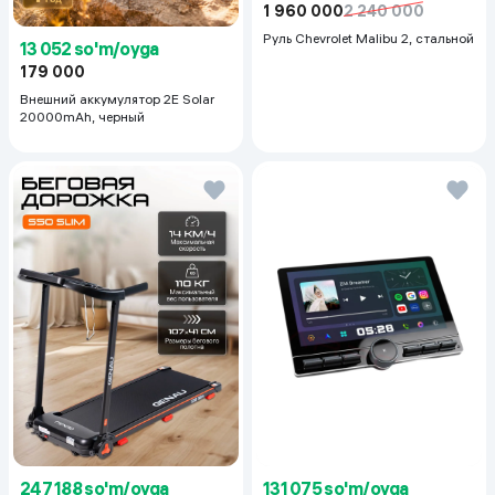
1 960 000
2 240 000
Руль Chevrolet Malibu 2, cтальной
13 052 so'm/oyga
179 000
Внешний аккумулятор 2E Solar
20000mAh, черный
247 188 so'm/oyga
131 075 so'm/oyga