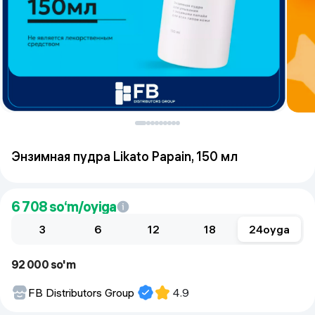
Энзимная пудра Likato Papain, 150 мл
6 708
so‘m/oyiga
3
6
12
18
24
oyga
92 000 so'm
FB Distributors Group
4.9