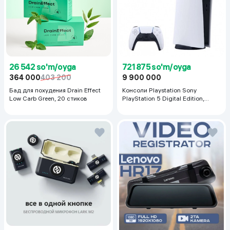
26 542 so'm/oyga
721 875 so'm/oyga
364 000
403 200
9 900 000
Бад для похудения Drain Effect
Консоли Playstation Sony
Low Carb Green, 20 стиков
PlayStation 5 Digital Edition,
белый