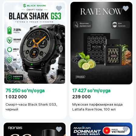
75 250 so'm/oyga
17 427 so'm/oyga
1 032 000
239 000
Смарт-часы Black Shark GS3,
Мужская парфюмерная вода
черный
Lattafa Rave Now, 100 мл