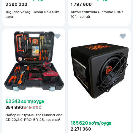
3 390 000
1 797 600
Yugurish yo'lagi Genau S50 Slim,
Автомагнитола Diamond P80s
qora
10", черный
62 343 so'm/oyga
854 990
949 990
Набор инструментов Number one
CDI20/2.0-PRO-BR-2B, красный
165 620 so'm/oyga
2 271 360