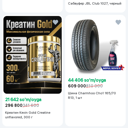
Сабвуфер JBL Club 1027, черный
44 406 so'm/oyga
609 000
810 000
Шина Charmhoo Cho1 165/70
R13, 1 шт
21 642 so'm/oyga
296 800
341 600
Креатин Kevin Gold Creatine
unflavored, 300 г