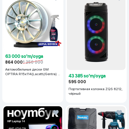
63 000 so'm/oyga
864 000
1 250 000
Автомобильные диски GM
OPTIRA R15x114(Lacetti/Gentra) 1
43 385 so'm/oyga
шт, серебряный
595 000
Портативная колонка ZQS 6212,
чёрный