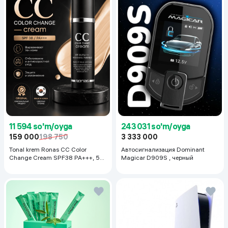
11 594 so'm/oyga
243 031 so'm/oyga
159 000
198 750
3 333 000
Tonal krem Ronas CC Color
Автосигнализация Dominant
Change Cream SPF38 PA+++, 50
Magicar D909S , черный
ml