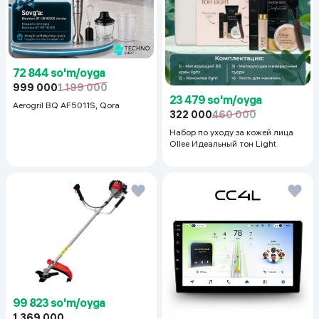
72 844 so'm/oyga
999 000
1 199 000
23 479 so'm/oyga
Aerogril BQ AF5011S, Qora
322 000
460 000
Набор по уходу за кожей лица
Ollee Идеальный тон Light
99 823 so'm/oyga
1 369 000