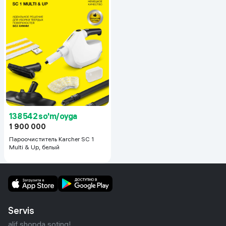
138 542 so'm/oyga
1 900 000
Пароочиститель Karcher SC 1
Multi & Up, белый
Servis
alif shopda soting!