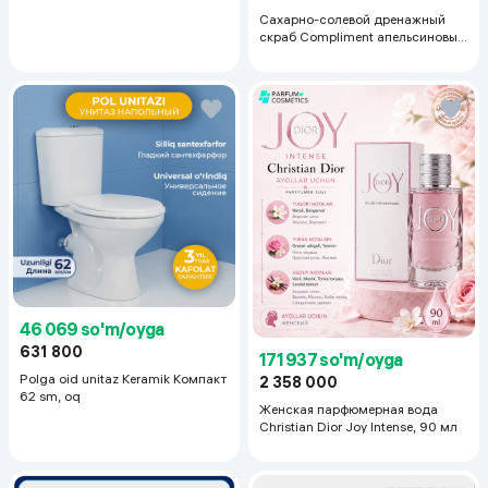
Сахарно-солевой дренажный
скраб Compliment апельсиновый
для упругой кожи, 400 мл
46 069 so'm/oyga
631 800
171 937 so'm/oyga
Polga oid unitaz Keramik Компакт
2 358 000
62 sm, oq
Женская парфюмерная вода
Christian Dior Joy Intense, 90 мл