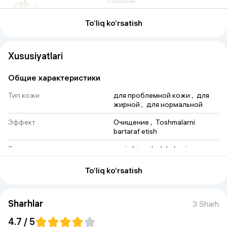
To‘liq ko‘rsatish
Xususiyatlari
Общие характеристики
Тип кожи
для проблемной кожи
 , 
для 
жирной
 , 
для нормальной
Эффект
Очищение
 , 
Toshmalarni 
bartaraf etish
Тип продукта
enzimli tozalash kukuni
Основные компоненты
Папаин
To‘liq ko‘rsatish
Объем
150 ml
Страна производства
Sharhlar
Rossiya
3 Sharh
4.7 / 5