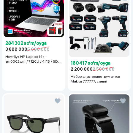
284 302 so'm/oyga
3 899 000
5 000 000
Ноутбук HP Laptop 14z-
em0002wm / 7120U / 4 ГБ / SDD
160 417 so'm/oyga
128 ГБ / 14", Luna Grey
2 200 000
2 500 000
Набор электроинструментов
Makita 777777, синий