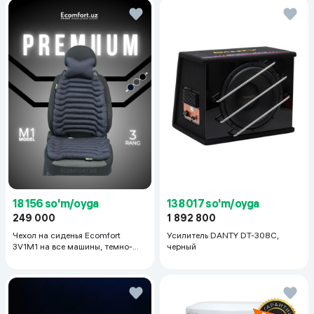
18 156 so'm/oyga
138 017 so'm/oyga
249 000
1 892 800
Чехол на сиденья Ecomfort
Усилитель DANTY DT-308C,
3V1M1 на все машины, темно-
черный
серый