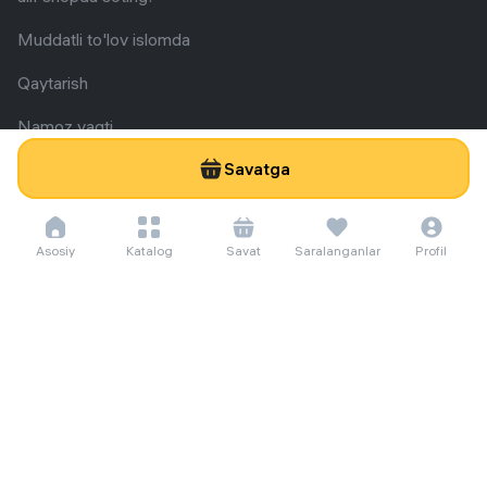
Muddatli to'lov islomda
Qaytarish
Namoz vaqti
Savatga
Hujjatlar
Sotish uchun umumiy shartlar
Nizom
Asosiy
Katalog
Savat
Saralanganlar
Profil
Guvohnoma
Yordam
Telegram
+998 555 12 12 12
Obuna bo'ling