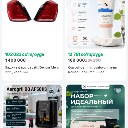
102 083 so'm/oyga
13 781 so'm/oyga
1 400 000
189 000
281 250
Задние фары Lacetti/Gentra Merc
Quyoshdan himoyalovchi krem
222 , красный
Round Lab Birch Juice
Moisturizing Sunscreen SPF
50+PA++++, 50 ml