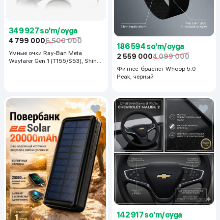
349 927 so'm/oyga
4 799 000
6 500 000
186 594 so'm/oyga
Умные очки Ray-Ban Meta
2 559 000
4 099 000
Wayfarer Gen 1 (T155/S53), Shiny
Black
Фитнес-браслет Whoop 5.0
Peak, черный
142 917 so'm/oyga