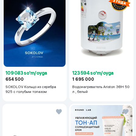
123 594 so'm/oyga
109 083 so'm/oyga
1 695 000
654 500
Водонагреватель Ariston ЭВН 50
SOKOLOV Кольцо из серебра
л , белый
925 с голубым топазом