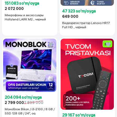
151 083 so'm/oyga
2 072 000
47 323 so'm/oyga
Микрофоны и аксессуары
649 000
Hollyland LARK M2 , черный
Видеорегистратор Lenovo HR17
Full HD , черный
204 094 so'm/oyga
2 799 000
2 899 000
Моноблок Bikon / i3-2100 / 8 GB /
SSD 128 GB / 24", oq
29 167 so'm/oyga