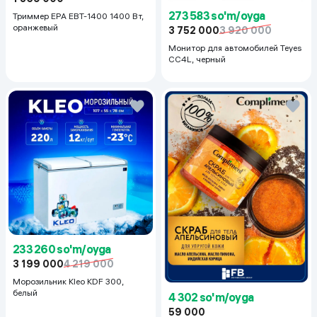
273 583 so'm/oyga
Триммер EPA EBT-1400 1400 Вт,
оранжевый
3 752 000
3 920 000
Монитор для автомобилей Teyes
CC4L, черный
233 260 so'm/oyga
3 199 000
4 219 000
Морозильник Kleo KDF 300,
белый
4 302 so'm/oyga
59 000