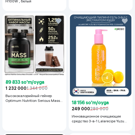
H100W , белый
89 833 so'm/oyga
1 232 000
1 344 000
Высококалорийный гейнер
Optimum Nutrition Serious Mass,
18 156 so'm/oyga
Шоколад, 2.72 кг
249 000
280 000
Инновационное очищающее
средство 3-в-1 Lalarecipe Yuzu
Self Foaming 3in1 Peel Cleanser,
200 мл