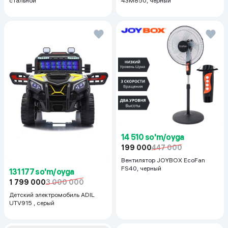
стальной
43M850, черный
14 510 so'm/oyga
199 000
447 000
Вентилятор JOYBOX EcoFan
FS40, черный
131 177 so'm/oyga
1 799 000
3 000 000
Детский электромобиль ADIL
UTV915 , серый