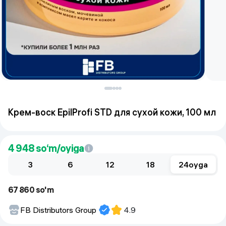
Крем-воск EpilProfi STD для сухой кожи, 100 мл
4 948
so‘m/oyiga
3
6
12
18
24
oyga
67 860 so'm
FB Distributors Group
4.9