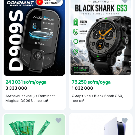
243 031 so'm/oyga
75 250 so'm/oyga
3 333 000
1 032 000
Автосигнализация Dominant
Смарт-часы Black Shark GS3,
Magicar D909S , черный
черный