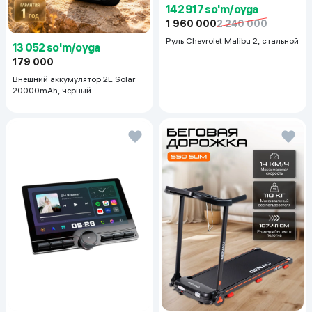
142 917 so'm/oyga
1 960 000
2 240 000
Руль Chevrolet Malibu 2, cтальной
13 052 so'm/oyga
179 000
Внешний аккумулятор 2E Solar
20000mAh, черный