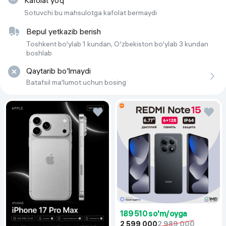
Kafolat yo‘q
Sotuvchi bu mahsulotga kafolat bermaydi
Bepul yetkazib berish
Toshkent bo‘ylab 1 kundan, O‘zbekiston bo‘ylab 3 kundan
boshlab
Qaytarib bo'lmaydi
Batafsil ma'lumot uchun bosing
189 510 so'm/oyga
2 599 000
2 989 000