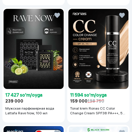
17 427 so'm/oyga
11 594 so'm/oyga
239 000
159 000
198 750
Мужская парфюмерная вода
Tonal krem Ronas CC Color
Lattafa Rave Now, 100 мл
Change Cream SPF38 PA+++, 50
ml