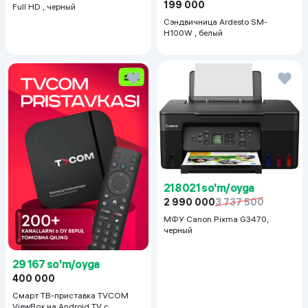
199 000
Full HD , черный
Сэндвичница Ardesto SM-
H100W , белый
218 021 so'm/oyga
2 990 000
3 737 500
МФУ Canon Pixma G3470,
черный
29 167 so'm/oyga
400 000
Смарт ТВ-приставка TVCOM
ViewBox на Android TV с