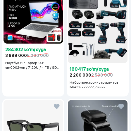
284 302 so'm/oyga
3 899 000
5 000 000
Ноутбук HP Laptop 14z-
em0002wm / 7120U / 4 ГБ / SDD
160 417 so'm/oyga
128 ГБ / 14", Luna Grey
2 200 000
2 500 000
Набор электроинструментов
Makita 777777, синий