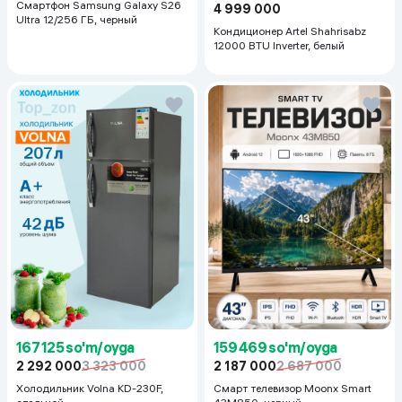
Смартфон Samsung Galaxy S26
4 999 000
Ultra 12/256 ГБ, черный
Кондиционер Artel Shahrisabz
12000 BTU Inverter, белый
167 125 so'm/oyga
159 469 so'm/oyga
2 292 000
3 323 000
2 187 000
2 687 000
Холодильник Volna KD-230F,
Смарт телевизор Moonx Smart