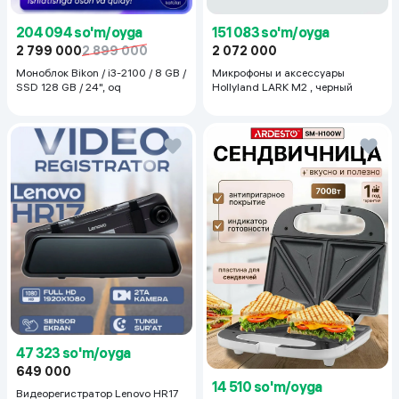
204 094 so'm/oyga
151 083 so'm/oyga
2 799 000
2 899 000
2 072 000
Моноблок Bikon / i3-2100 / 8 GB /
Микрофоны и аксессуары
SSD 128 GB / 24", oq
Hollyland LARK M2 , черный
47 323 so'm/oyga
649 000
14 510 so'm/oyga
Видеорегистратор Lenovo HR17