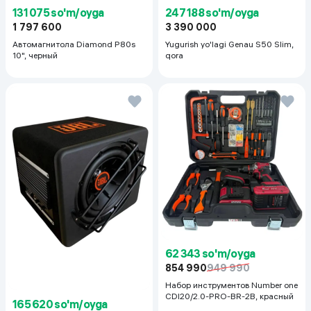
131 075 so'm/oyga
247 188 so'm/oyga
1 797 600
3 390 000
Автомагнитола Diamond P80s
Yugurish yo'lagi Genau S50 Slim,
10", черный
qora
62 343 so'm/oyga
854 990
949 990
Набор инструментов Number one
CDI20/2.0-PRO-BR-2B, красный
165 620 so'm/oyga