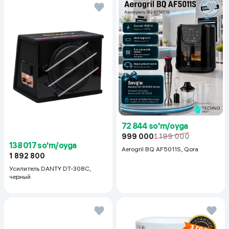
72 844 so'm/oyga
999 000
1 199 000
138 017 so'm/oyga
Aerogril BQ AF5011S, Qora
1 892 800
Усилитель DANTY DT-308C,
черный