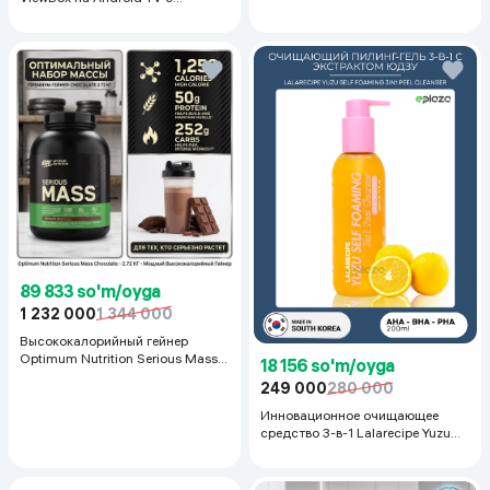
голосовым управлением 2/16 ГБ,
черный
89 833 so'm/oyga
1 232 000
1 344 000
Высококалорийный гейнер
Optimum Nutrition Serious Mass,
18 156 so'm/oyga
Шоколад, 2.72 кг
249 000
280 000
Инновационное очищающее
средство 3-в-1 Lalarecipe Yuzu
Self Foaming 3in1 Peel Cleanser,
200 мл