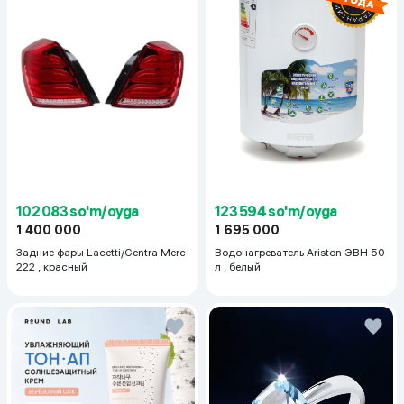
123 594 so'm/oyga
102 083 so'm/oyga
1 695 000
1 400 000
Водонагреватель Ariston ЭВН 50
Задние фары Lacetti/Gentra Merc
л , белый
222 , красный