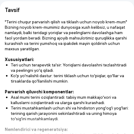
Tavsif
"Terini chuqur parvarish qilish va tiklash uchun noyob krem-mum"
Bizning noyob krem-mumimiz dunyosiga xush kelibsiz, u nafaqat
namlaydi, balki teridagi yoriqlar va peelinglarni davolashga ham
faol yordam beradi. Bizning ajoyib mahsulotimiz quruqlikka qarshi
kurashish va terini yumshoq va ipakdek mayin qoldirish uchun
maxsus yaratilgan.
Xususiyatlari:
Teri uchun terapevtik ta'sir: Yoriqlarni davolashni tezlashtiradi
va peelingni yo'q qiladi.
Ko'p yo'nalishli dastur: terini tiklash uchun to'piqlar, qo'llar va
tirsaklarda qo'llanilishi mumkin.
Parvarish qiluvchi komponentlar:
Asal mumi terini oziqlantiradi: tabiiy mum makkajo'xori va
kalluslarni oziqlantiradi va ularga qarshi kurashadi.
Terini mustahkamlash uchun shi va hindiston yong'og'i yog'lari:
terining qarish jarayonini sekinlashtiradi va uning himoya
to'sig'ini mustahkamlaydi.
Nemlendirici va regeneratsiya: