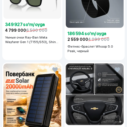
349 927 so'm/oyga
4 799 000
6 500 000
186 594 so'm/oyga
Умные очки Ray-Ban Meta
2 559 000
4 099 000
Wayfarer Gen 1 (T155/S53), Shiny
Black
Фитнес-браслет Whoop 5.0
Peak, черный