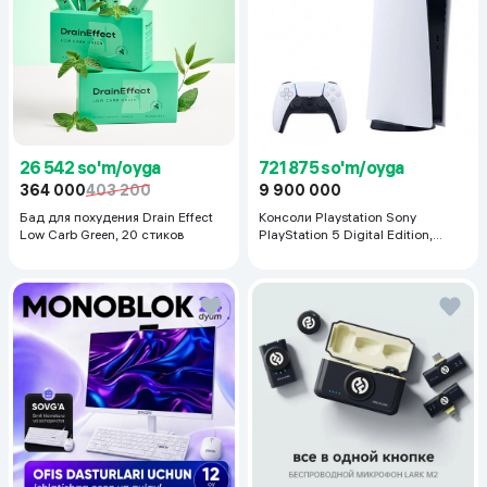
26 542 so'm/oyga
721 875 so'm/oyga
364 000
403 200
9 900 000
Бад для похудения Drain Effect
Консоли Playstation Sony
Low Carb Green, 20 стиков
PlayStation 5 Digital Edition,
белый