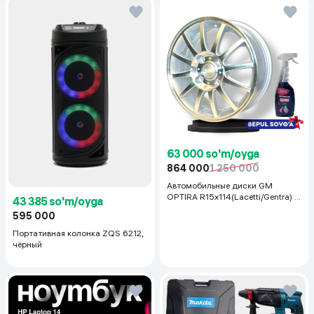
63 000 so'm/oyga
864 000
1 250 000
Автомобильные диски GM
OPTIRA R15x114(Lacetti/Gentra) 1
43 385 so'm/oyga
шт, серебряный
595 000
Портативная колонка ZQS 6212,
чёрный