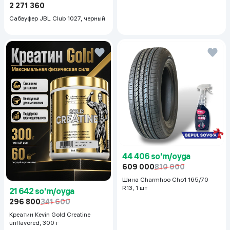
2 271 360
Сабвуфер JBL Club 1027, черный
44 406 so'm/oyga
609 000
810 000
Шина Charmhoo Cho1 165/70
R13, 1 шт
21 642 so'm/oyga
296 800
341 600
Креатин Kevin Gold Creatine
unflavored, 300 г