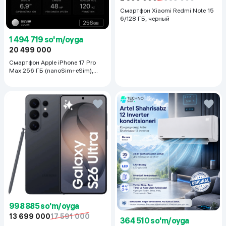
Смартфон Xiaomi Redmi Note 15
6/128 ГБ, черный
1 494 719 so'm/oyga
20 499 000
Смартфон Apple iPhone 17 Pro
Max 256 ГБ (nanoSim+eSim),
Silver
998 885 so'm/oyga
13 699 000
17 591 000
364 510 so'm/oyga