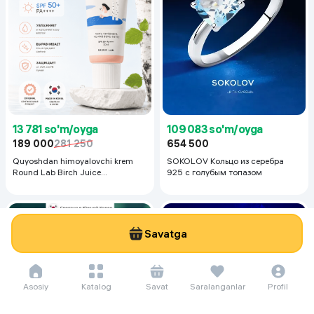
13 781 so'm/oyga
109 083 so'm/oyga
189 000
281 250
654 500
Quyoshdan himoyalovchi krem
SOKOLOV Кольцо из серебра
Round Lab Birch Juice
925 с голубым топазом
Moisturizing Sunscreen SPF
50+PA++++, 50 ml
Savatga
Asosiy
Katalog
Savat
Saralanganlar
Profil