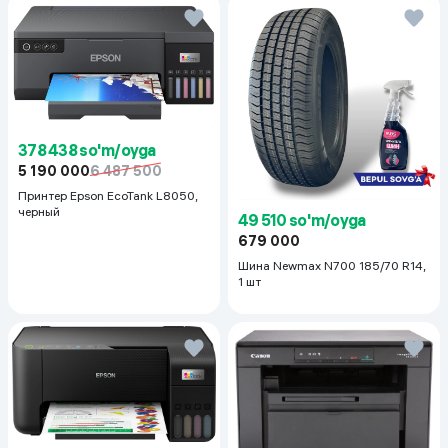
оригинала
Разрешение сканера
600x1200
378 438 so'm/oyga
5 190 000
6 487 500
Принтер Epson EcoTank L8050,
черный
49 510 so'm/oyga
679 000
Шина Newmax N700 185/70 R14,
1 шт