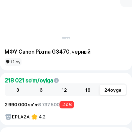
МФУ Canon Pixma G3470, черный
🛡 12 oy
218 021
so‘m/oyiga
3
6
12
18
24
oyga
2 990 000 so'm
3 737 500
-20%
EPLAZA
4.2