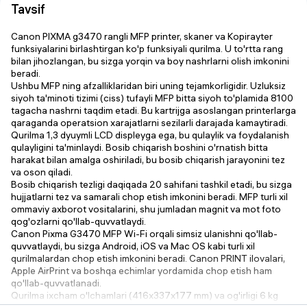
Tavsif
Canon PIXMA g3470 rangli MFP printer, skaner va Kopirayter
funksiyalarini birlashtirgan ko'p funksiyali qurilma. U to'rtta rang
bilan jihozlangan, bu sizga yorqin va boy nashrlarni olish imkonini
beradi.
Ushbu MFP ning afzalliklaridan biri uning tejamkorligidir. Uzluksiz
siyoh ta'minoti tizimi (ciss) tufayli MFP bitta siyoh to'plamida 8100
tagacha nashrni taqdim etadi. Bu kartrijga asoslangan printerlarga
qaraganda operatsion xarajatlarni sezilarli darajada kamaytiradi.
Qurilma 1,3 dyuymli LCD displeyga ega, bu qulaylik va foydalanish
qulayligini ta'minlaydi. Bosib chiqarish boshini o'rnatish bitta
harakat bilan amalga oshiriladi, bu bosib chiqarish jarayonini tez
va oson qiladi.
Bosib chiqarish tezligi daqiqada 20 sahifani tashkil etadi, bu sizga
hujjatlarni tez va samarali chop etish imkonini beradi. MFP turli xil
ommaviy axborot vositalarini, shu jumladan magnit va mot foto
qog'ozlarni qo'llab-quvvatlaydi.
Canon Pixma G3470 MFP Wi-Fi orqali simsiz ulanishni qo'llab-
quvvatlaydi, bu sizga Android, iOS va Mac OS kabi turli xil
qurilmalardan chop etish imkonini beradi. Canon PRINT ilovalari,
Apple AirPrint va boshqa echimlar yordamida chop etish ham
qo'llab-quvvatlanadi.
Qurilma ixcham o'lchamlari (416x337x177 mm) va og'irligi 6 kg