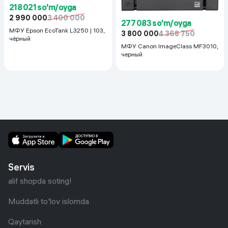
218 021 so'm/oyga
2 990 000
3 400 000
277 083 so'm/oyga
МФУ Epson EcoTank L3250 | 103,
3 800 000
4 368 750
чёрный
МФУ Canon ImageClass MF3010,
черный
Servis
alif shopda soting!
Muddatli to'lov islomda
Qaytarish