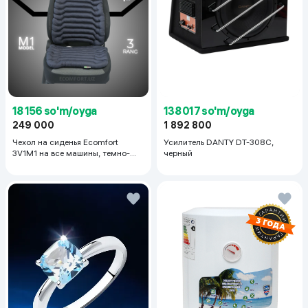
18 156 so'm/oyga
138 017 so'm/oyga
249 000
1 892 800
Чехол на сиденья Ecomfort
Усилитель DANTY DT-308C,
3V1M1 на все машины, темно-
черный
серый