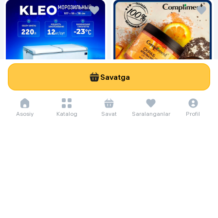
Savatga
233 260 so'm/oyga
Asosiy
Katalog
Savat
Saralanganlar
Profil
3 199 000
4 219 000
Морозильник Kleo KDF 300,
белый
4 302 so'm/oyga
59 000
Сахарно-солевой дренажный
скраб Compliment апельсиновый
для упругой кожи, 400 мл