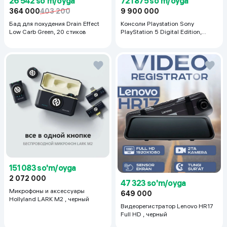
26 542 so'm/oyga
721 875 so'm/oyga
364 000
403 200
9 900 000
Бад для похудения Drain Effect
Консоли Playstation Sony
Low Carb Green, 20 стиков
PlayStation 5 Digital Edition,
белый
151 083 so'm/oyga
2 072 000
47 323 so'm/oyga
Микрофоны и аксессуары
649 000
Hollyland LARK M2 , черный
Видеорегистратор Lenovo HR17
Full HD , черный