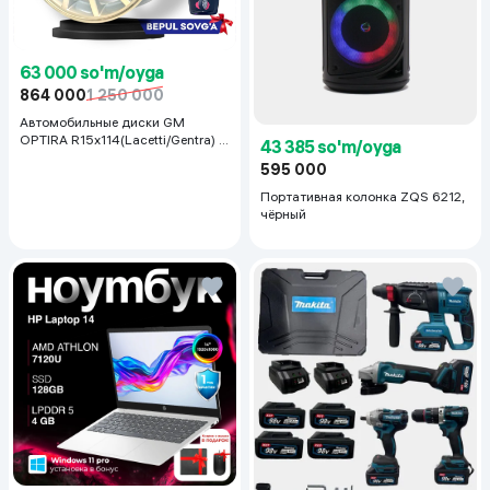
63 000 so'm/oyga
864 000
1 250 000
Автомобильные диски GM
OPTIRA R15x114(Lacetti/Gentra) 1
43 385 so'm/oyga
шт, серебряный
595 000
Портативная колонка ZQS 6212,
чёрный