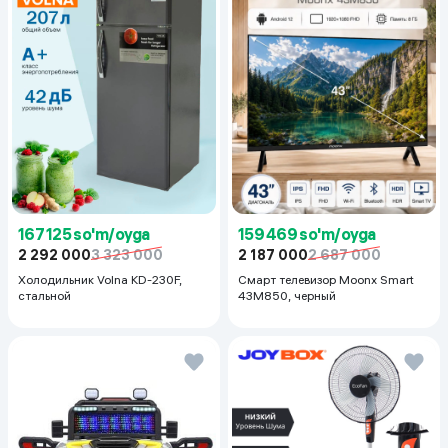
167 125 so'm/oyga
159 469 so'm/oyga
2 292 000
3 323 000
2 187 000
2 687 000
Холодильник Volna KD-230F,
Смарт телевизор Moonx Smart
стальной
43M850, черный