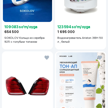
123 594 so'm/oyga
109 083 so'm/oyga
1 695 000
654 500
Водонагреватель Ariston ЭВН 50
SOKOLOV Кольцо из серебра
л , белый
925 с голубым топазом