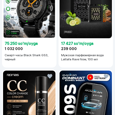
75 250 so'm/oyga
17 427 so'm/oyga
1 032 000
239 000
Смарт-часы Black Shark GS3,
Мужская парфюмерная вода
черный
Lattafa Rave Now, 100 мл