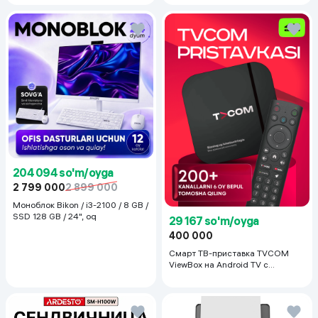
204 094 so'm/oyga
2 799 000
2 899 000
Моноблок Bikon / i3-2100 / 8 GB /
SSD 128 GB / 24", oq
29 167 so'm/oyga
400 000
Смарт ТВ-приставка TVCOM
ViewBox на Android TV с
голосовым управлением 2/16 ГБ,
черный