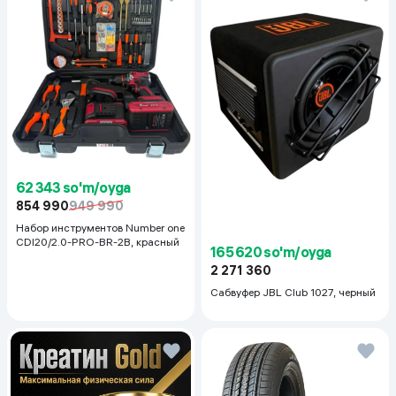
62 343 so'm/oyga
854 990
949 990
Набор инструментов Number one
CDI20/2.0-PRO-BR-2B, красный
165 620 so'm/oyga
2 271 360
Сабвуфер JBL Club 1027, черный