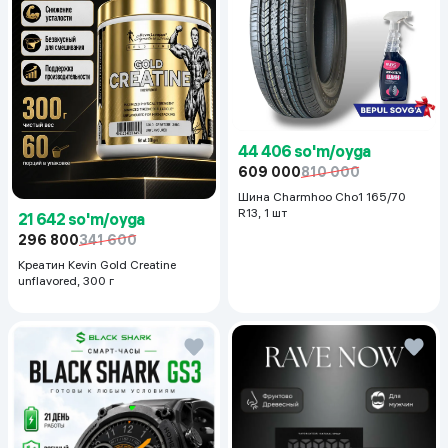
44 406 so'm/oyga
609 000
810 000
Шина Charmhoo Cho1 165/70
R13, 1 шт
21 642 so'm/oyga
296 800
341 600
Креатин Kevin Gold Creatine
unflavored, 300 г