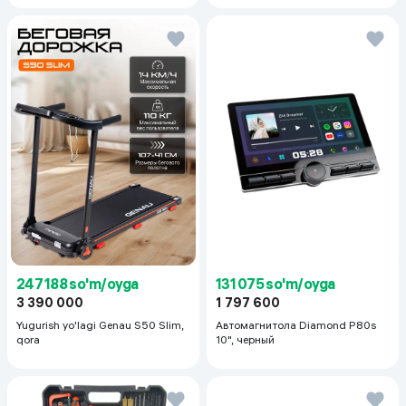
247 188 so'm/oyga
131 075 so'm/oyga
3 390 000
1 797 600
Yugurish yo'lagi Genau S50 Slim,
Автомагнитола Diamond P80s
qora
10", черный