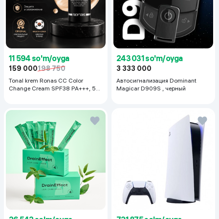
11 594 so'm/oyga
243 031 so'm/oyga
159 000
198 750
3 333 000
Tonal krem Ronas CC Color
Автосигнализация Dominant
Change Cream SPF38 PA+++, 50
Magicar D909S , черный
ml