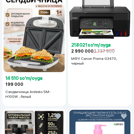
218 021 so'm/oyga
2 990 000
3 737 500
МФУ Canon Pixma G3470,
черный
14 510 so'm/oyga
199 000
Сэндвичница Ardesto SM-
H100W , белый