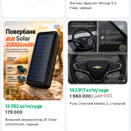
Black
Фитнес-браслет Whoop 5.0
Peak, черный
142 917 so'm/oyga
1 960 000
2 240 000
Руль Chevrolet Malibu 2, cтальной
13 052 so'm/oyga
179 000
Внешний аккумулятор 2E Solar
20000mAh, черный