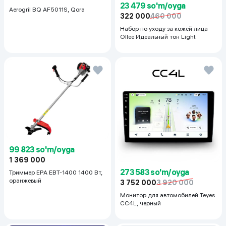
23 479 so'm/oyga
Aerogril BQ AF5011S, Qora
322 000
460 000
Набор по уходу за кожей лица
Ollee Идеальный тон Light
99 823 so'm/oyga
1 369 000
273 583 so'm/oyga
Триммер EPA EBT-1400 1400 Вт,
оранжевый
3 752 000
3 920 000
Монитор для автомобилей Teyes
CC4L, черный