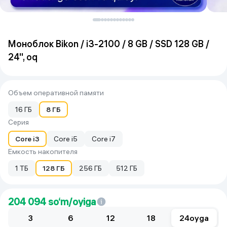
Моноблок Bikon / i3-2100 / 8 GB / SSD 128 GB /
24", oq
Объем оперативной памяти
16 ГБ
8 ГБ
Серия
Core i3
Core i5
Core i7
Емкость накопителя
1 ТБ
128 ГБ
256 ГБ
512 ГБ
204 094
so‘m/oyiga
3
6
12
18
24
oyga