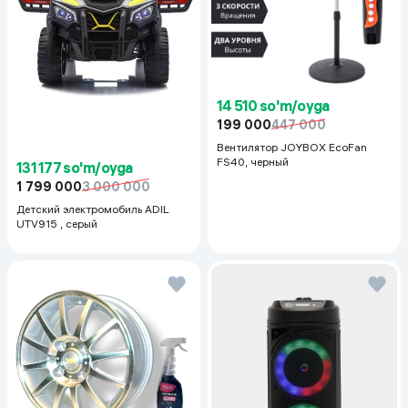
14 510 so'm/oyga
199 000
447 000
Вентилятор JOYBOX EcoFan
FS40, черный
131 177 so'm/oyga
1 799 000
3 000 000
Детский электромобиль ADIL
UTV915 , серый