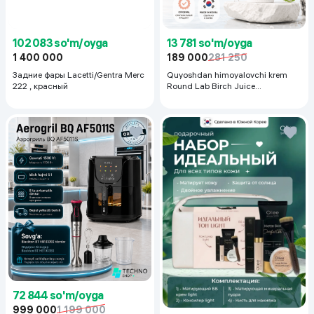
102 083 so'm/oyga
13 781 so'm/oyga
1 400 000
189 000
281 250
Задние фары Lacetti/Gentra Merc
Quyoshdan himoyalovchi krem
222 , красный
Round Lab Birch Juice
Moisturizing Sunscreen SPF
50+PA++++, 50 ml
72 844 so'm/oyga
999 000
1 199 000