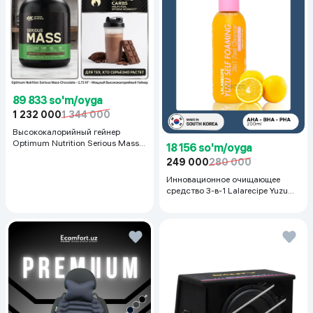
89 833 so'm/oyga
1 232 000
1 344 000
Высококалорийный гейнер
Optimum Nutrition Serious Mass,
18 156 so'm/oyga
Шоколад, 2.72 кг
249 000
280 000
Инновационное очищающее
средство 3-в-1 Lalarecipe Yuzu
Self Foaming 3in1 Peel Cleanser,
200 мл