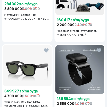
284 302 so'm/oyga
3 899 000
5 000 000
Ноутбук HP Laptop 14z-
em0002wm / 7120U / 4 ГБ / SDD
160 417 so'm/oyga
128 ГБ / 14", Luna Grey
2 200 000
2 500 000
Набор электроинструментов
Makita 777777, синий
349 927 so'm/oyga
4 799 000
6 500 000
186 594 so'm/oyga
Умные очки Ray-Ban Meta
2 559 000
4 099 000
Wayfarer Gen 1 (T155/S53), Shiny