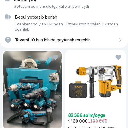
Sotuvchi bu mahsulotga kafolat bermaydi
Bepul yetkazib berish
Toshkent bo‘ylab 1 kundan, O‘zbekiston bo‘ylab 3 kundan
boshlab
Tovarni 10 kun ichida qaytarish mumkin
82 396 so'm/oyga
1 130 000
1 198 000