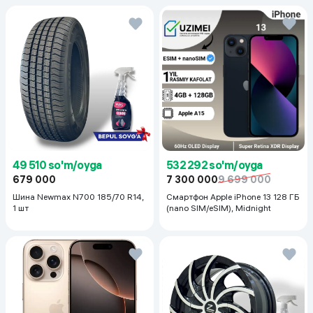
49 510 so'm/oyga
532 292 so'm/oyga
679 000
7 300 000
9 699 000
Шина Newmax N700 185/70 R14,
Смартфон Apple iPhone 13 128 ГБ
1 шт
(nano SIM/eSIM), Midnight