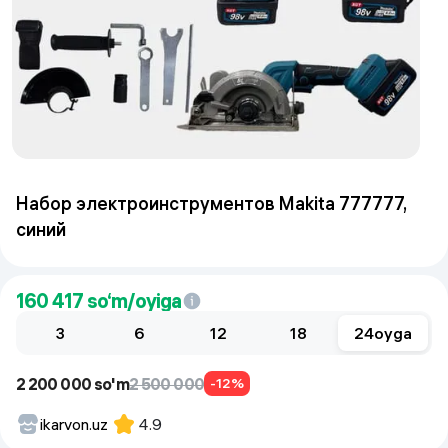
Набор электроинструментов Makita 777777,
синий
160 417
so‘m/oyiga
3
6
12
18
24
oyga
2 200 000 so'm
2 500 000
-12%
ikarvon.uz
4.9