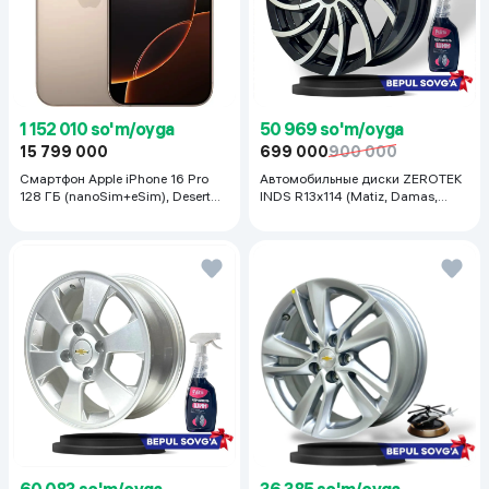
1 152 010 so'm/oyga
50 969 so'm/oyga
15 799 000
699 000
900 000
Смартфон Apple iPhone 16 Pro
Автомобильные диски ZEROTEK
128 ГБ (nanoSim+eSim), Desert
INDS R13x114 (Matiz, Damas,
Titanium
Labo, Tiko) 1 шт, черный
60 083 so'm/oyga
36 385 so'm/oyga