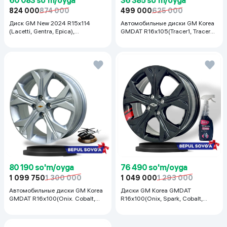
824 000
874 000
499 000
625 000
Диск GM New 2024 R15x114
Автомобильные диски GM Korea
(Lacetti, Gentra, Epica),
GMDAT R16x105(Tracer1, Tracer2)
серебристый
1 шт, серебряный
80 190 so'm/oyga
76 490 so'm/oyga
1 099 750
1 300 000
1 049 000
1 293 000
Автомобильные диски GM Korea
Диски GM Korea GMDAT
GMDAT R16x100(Onix. Cobalt,
R16x100(Onix, Spark, Cobalt,
Spark, Nexia R3) 1 шт, серебряный
Nexia R3, Nexia1/2), 1 шт