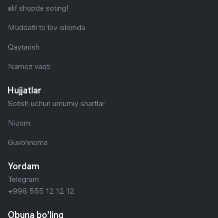
alif shopda soting!
Muddatli to'lov islomda
Qaytarish
Namoz vaqti
Hujjatlar
Sotish uchun umumiy shartlar
Nizom
Guvohnoma
Yordam
Telegram
+998 555 12 12 12
Obuna bo'ling