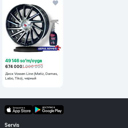
49 146 so'm/oyga
674 000
1 000 000
Диск Vossen Line (Matiz, Damas,
Labo, Tiko), черный
Servis