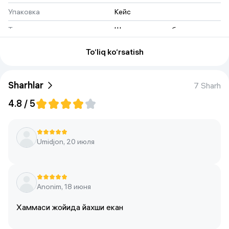
Упаковка
Кейс
Тип
Шуруповерт и набор 
инструментов
To‘liq ko‘rsatish
Sharhlar
7 Sharh
4.8 / 5
Umidjon, 20 июля
Anonim, 18 июня
Хаммаси жойида йахши екан