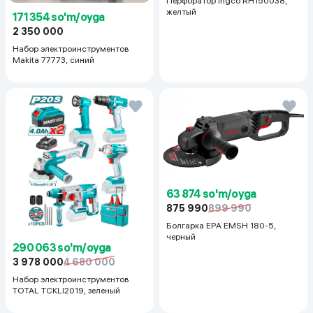
Перфоратор Ingco RH150038,
желтый
171 354 so'm/oyga
2 350 000
Набор электроинструментов
Makita 77773, синий
63 874 so'm/oyga
875 990
899 990
Болгарка EPA EMSH 180-5,
черный
290 063 so'm/oyga
3 978 000
4 680 000
Набор электроинструментов
TOTAL TCKLI2019, зеленый