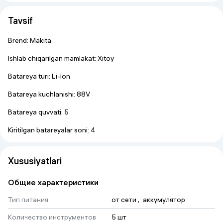
Tavsif
Brend: Makita
Ishlab chiqarilgan mamlakat: Xitoy
Batareya turi: Li-Ion
Batareya kuchlanishi: 88V
Batareya quvvati: 5
Kiritilgan batareyalar soni: 4
Xususiyatlari
Общие характеристики
Тип питания
от сети
 , 
аккумулятор
Количество инструментов
5 шт