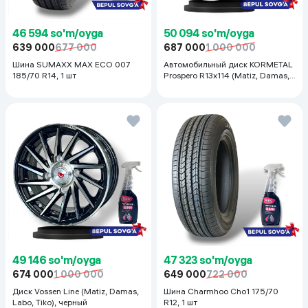
46 594 so'm/oyga
50 094 so'm/oyga
639 000
677 000
687 000
1 000 000
Шина SUMAXX MAX ECO 007
Автомобильный диск KORMETAL
185/70 R14, 1 шт
Prospero R13x114 (Matiz, Damas,
Labo, Tiko) 1 шт, серебристый
49 146 so'm/oyga
47 323 so'm/oyga
674 000
1 000 000
649 000
722 000
Диск Vossen Line (Matiz, Damas,
Шина Charmhoo Cho1 175/70
Labo, Tiko), черный
R12, 1 шт