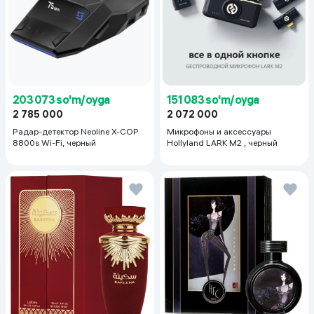
203 073 so'm/oyga
151 083 so'm/oyga
2 785 000
2 072 000
Радар-детектор Neoline X-COP
Микрофоны и аксессуары
8800s Wi-Fi, черный
Hollyland LARK M2 , черный