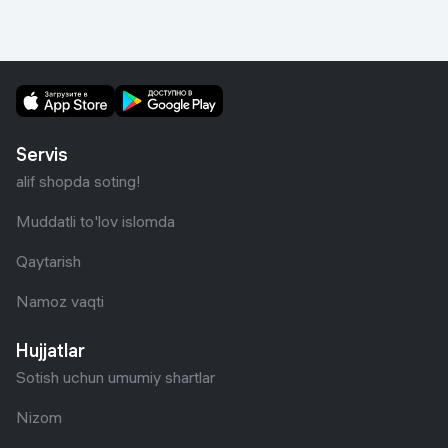
Servis
alif shopda soting!
Muddatli to'lov islomda
Qaytarish
Namoz vaqti
Hujjatlar
Sotish uchun umumiy shartlar
Nizom