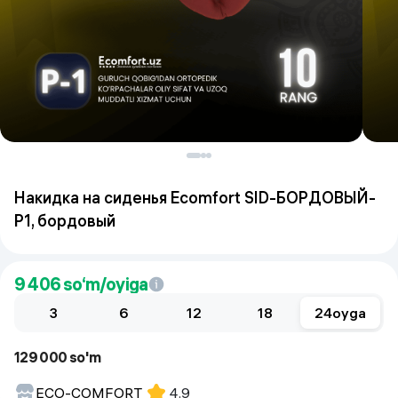
Накидка на сиденья Ecomfort SID-БОРДОВЫЙ-
P1, бордовый
9 406
so‘m/oyiga
3
6
12
18
24
oyga
129 000 so'm
ECO-COMFORT
4.9