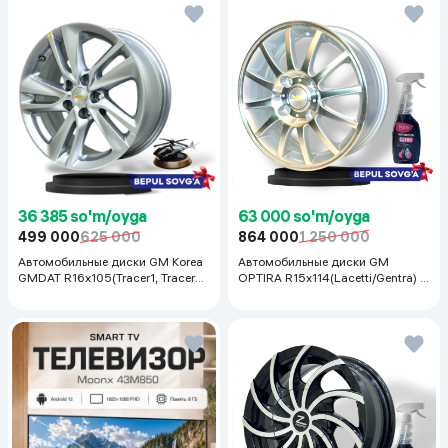
36 385 so'm/oyga
63 000 so'm/oyga
499 000
625 000
864 000
1 250 000
Автомобильные диски GM Korea
Автомобильные диски GM
GMDAT R16x105(Tracer1, Tracer2)
OPTIRA R15x114(Lacetti/Gentra) 1
1 шт, серебряный
шт, серебряный