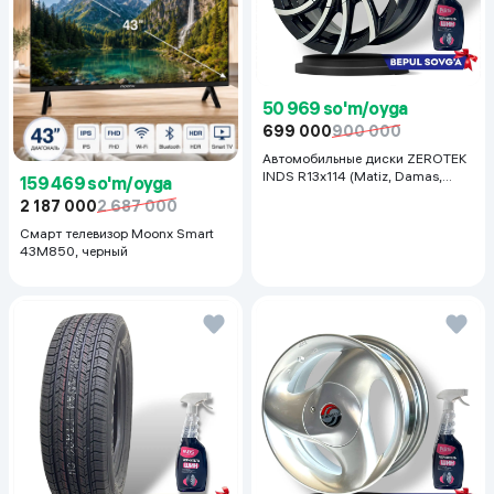
50 969 so'm/oyga
699 000
900 000
Автомобильные диски ZEROTEK
INDS R13x114 (Matiz, Damas,
159 469 so'm/oyga
Labo, Tiko) 1 шт, черный
2 187 000
2 687 000
Смарт телевизор Moonx Smart
43M850, черный