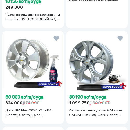
18 156 so'm/oyga
Nexia R3, Nexia1/2), 1 шт
249 000
Чехол на сиденья на все машины
Ecomfort 3V1-БОРДОВЫЙ-M1,
бордовый
60 083 so'm/oyga
80 190 so'm/oyga
824 000
874 000
1 099 750
1 300 000
Диск GM New 2024 R15x114
Автомобильные диски GM Korea
(Lacetti, Gentra, Epica),
GMDAT R16x100(Onix. Cobalt,
серебристый
Spark, Nexia R3) 1 шт, серебряный