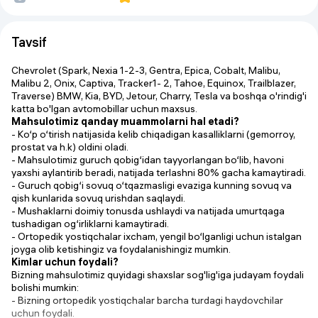
Tavsif
Chevrolet (Spark, Nexia 1-2-3, Gentra, Epica, Cobalt, Malibu,
Malibu 2, Onix, Captiva, Tracker1- 2, Tahoe, Equinox, Trailblazer,
Traverse) BMW, Kia, BYD, Jetour, Charry, Tesla va boshqa o'rindig'i
katta bo'lgan avtomobillar uchun maxsus.
Mahsulotimiz qanday muammolarni hal etadi?
- Ko‘p o‘tirish natijasida kelib chiqadigan kasalliklarni (gemorroy,
prostat va h.k) oldini oladi.
- Mahsulotimiz guruch qobig‘idan tayyorlangan bo‘lib, havoni
yaxshi aylantirib beradi, natijada terlashni 80% gacha kamaytiradi.
- Guruch qobig‘i sovuq o‘tqazmasligi evaziga kunning sovuq va
qish kunlarida sovuq urishdan saqlaydi.
- Mushaklarni doimiy tonusda ushlaydi va natijada umurtqaga
tushadigan og‘irliklarni kamaytiradi.
- Ortopedik yostiqchalar ixcham, yengil bo‘lganligi uchun istalgan
joyga olib ketishingiz va foydalanishingiz mumkin.
Kimlar uchun foydali?
Bizning mahsulotimiz quyidagi shaxslar sog'lig'iga judayam foydali
bolishi mumkin:
- Bizning ortopedik yostiqchalar barcha turdagi haydovchilar
uchun foydali.