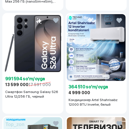
Max 256 ГБ (nanoSim+eSim),
Silver
991 594 so'm/oyga
13 599 000
17 591 000
364 510 so'm/oyga
Смартфон Samsung Galaxy S26
4 999 000
Ultra 12/256 ГБ, черный
Кондиционер Artel Shahrisabz
12000 BTU Inverter, белый