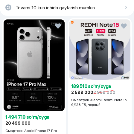
Ulanish:
Wi-Fi 6E, Bluetooth 5.2, Air Link, Quest Link
Audio:
3D Spatial Audio ichki dinamiklar
Tovarni 10 kun ichida qaytarish mumkin
Batareya:
taxminan 2,5 soat
Og‘irligi:
515 g
🧠
Xulosa:
Meta Quest 3 512GB
— bu virtual reallikning kelajagi bugunoq
mavjud ekanini ko‘rsatadigan qurilma. O‘yinlar, filmlar, fitness va
ta’lim — barchasi yuqori darajadagi realistik va immersiv formatda
taqdim etiladi.
189 510 so'm/oyga
2 599 000
2 989 000
Смартфон Xiaomi Redmi Note 15
6/128 ГБ, черный
1 494 719 so'm/oyga
20 499 000
Смартфон Apple iPhone 17 Pro