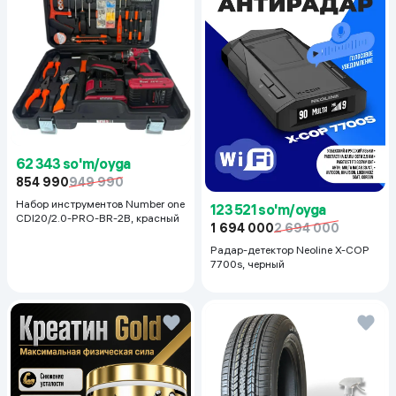
62 343 so'm/oyga
854 990
949 990
Набор инструментов Number one
123 521 so'm/oyga
CDI20/2.0-PRO-BR-2B, красный
1 694 000
2 694 000
Радар-детектор Neoline X-COP
7700s, черный