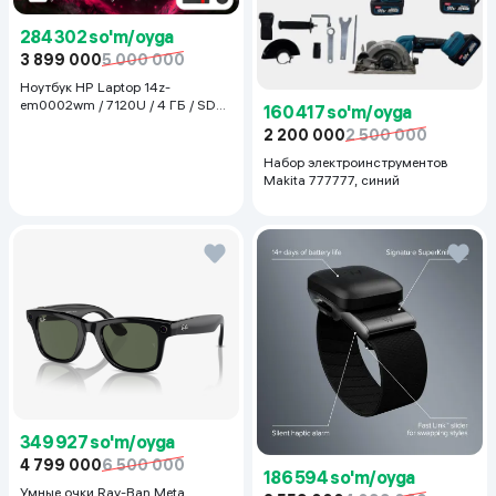
284 302 so'm/oyga
3 899 000
5 000 000
Ноутбук HP Laptop 14z-
em0002wm / 7120U / 4 ГБ / SDD
160 417 so'm/oyga
128 ГБ / 14", Luna Grey
2 200 000
2 500 000
Набор электроинструментов
Makita 777777, синий
349 927 so'm/oyga
4 799 000
6 500 000
186 594 so'm/oyga
Умные очки Ray-Ban Meta