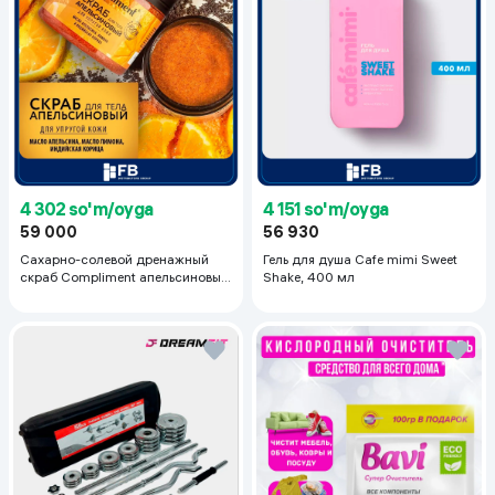
4 302 so'm/oyga
4 151 so'm/oyga
59 000
56 930
Сахарно-солевой дренажный
Гель для душа Cafe mimi Sweet
скраб Compliment апельсиновый
Shake, 400 мл
для упругой кожи, 400 мл