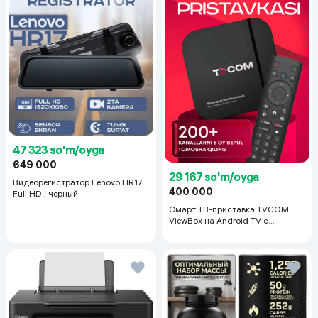
47 323 so'm/oyga
649 000
29 167 so'm/oyga
Видеорегистратор Lenovo HR17
400 000
Full HD , черный
Смарт ТВ-приставка TVCOM
ViewBox на Android TV с
голосовым управлением 2/16 ГБ,
черный