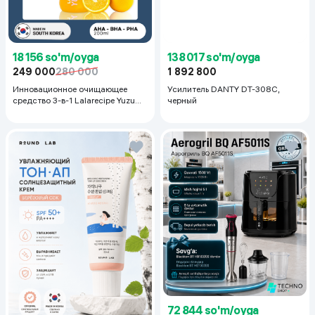
18 156 so'm/oyga
138 017 so'm/oyga
249 000
280 000
1 892 800
Инновационное очищающее
Усилитель DANTY DT-308C,
средство 3-в-1 Lalarecipe Yuzu
черный
Self Foaming 3in1 Peel Cleanser,
200 мл
72 844 so'm/oyga