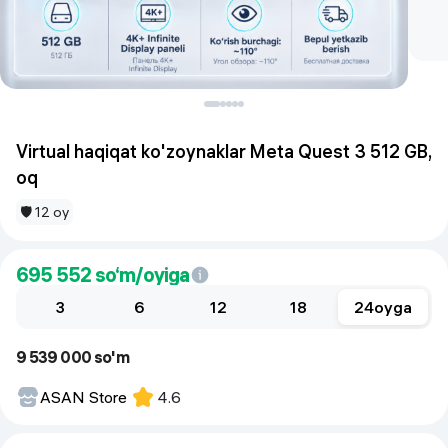
Virtual haqiqat ko'zoynaklar Meta Quest 3 512 GB,
oq
🛡 12 oy
695 552
so‘m/oyiga
3
6
12
18
24
oyga
9 539 000 so'm
ASAN Store
4.6