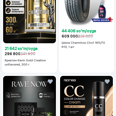
44 406 so'm/oyga
609 000
810 000
Шина Charmhoo Cho1 165/70
R13, 1 шт
21 642 so'm/oyga
296 800
341 600
Креатин Kevin Gold Creatine
unflavored, 300 г