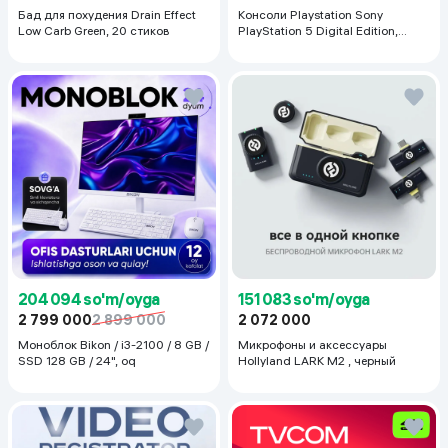
Бад для похудения Drain Effect
Консоли Playstation Sony
Low Carb Green, 20 стиков
PlayStation 5 Digital Edition,
белый
204 094 so'm/oyga
151 083 so'm/oyga
2 799 000
2 899 000
2 072 000
Моноблок Bikon / i3-2100 / 8 GB /
Микрофоны и аксессуары
SSD 128 GB / 24", oq
Hollyland LARK M2 , черный