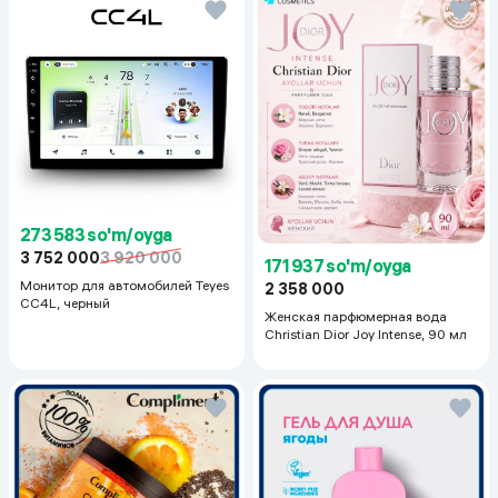
273 583 so'm/oyga
3 752 000
3 920 000
171 937 so'm/oyga
Монитор для автомобилей Teyes
2 358 000
CC4L, черный
Женская парфюмерная вода
Christian Dior Joy Intense, 90 мл