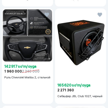
Even Tone Kit,
142 917 so'm/oyga
1 960 000
2 240 000
Руль Chevrolet Malibu 2, cтальной
165 620 so'm/oyga
2 271 360
Сабвуфер JBL Club 1027, черный