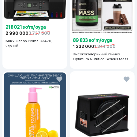
218 021 so'm/oyga
2 990 000
3 737 500
89 833 so'm/oyga
МФУ Canon Pixma G3470,
черный
1 232 000
1 344 000
Высококалорийный гейнер
Optimum Nutrition Serious Mass,
Шоколад, 2.72 кг