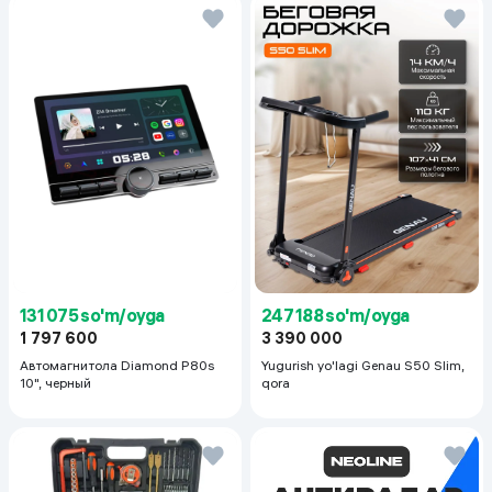
131 075 so'm/oyga
247 188 so'm/oyga
1 797 600
3 390 000
Автомагнитола Diamond P80s
Yugurish yo'lagi Genau S50 Slim,
10", черный
qora