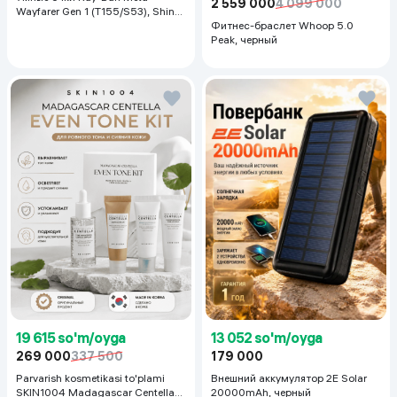
2 559 000
4 099 000
Wayfarer Gen 1 (T155/S53), Shiny
Black
Фитнес-браслет Whoop 5.0
Peak, черный
19 615 so'm/oyga
13 052 so'm/oyga
269 000
337 500
179 000
Parvarish kosmetikasi to'plami
Внешний аккумулятор 2E Solar
SKIN1004 Madagascar Centella
20000mAh, черный