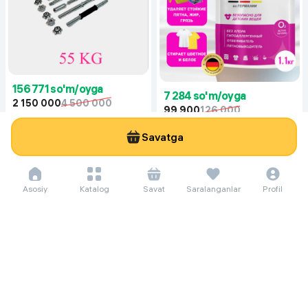
156 771 so'm/oyga
7 284 so'm/oyga
2 150 000
4 500 000
99 900
126 000
Гантеля Dreamfit 55 кг, белый
Отбеливатель порошковый Bavi
Savatga
Супер Очиститель, 1.1 кг
Asosiy
Katalog
Savat
Saralanganlar
Profil