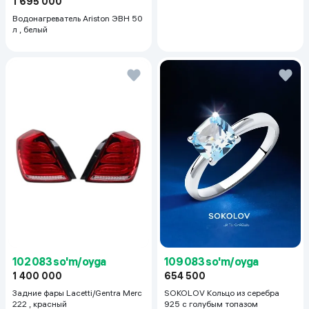
1 695 000
Водонагреватель Ariston ЭВН 50
л , белый
102 083 so'm/oyga
109 083 so'm/oyga
1 400 000
654 500
Задние фары Lacetti/Gentra Merc
SOKOLOV Кольцо из серебра
222 , красный
925 с голубым топазом