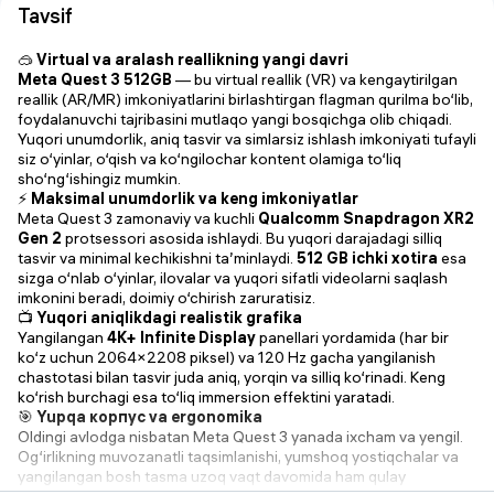
Tavsif
🥽
Virtual va aralash reallikning yangi davri
Meta Quest 3 512GB
— bu virtual reallik (VR) va kengaytirilgan
reallik (AR/MR) imkoniyatlarini birlashtirgan flagman qurilma bo‘lib,
foydalanuvchi tajribasini mutlaqo yangi bosqichga olib chiqadi.
Yuqori unumdorlik, aniq tasvir va simlarsiz ishlash imkoniyati tufayli
siz o‘yinlar, o‘qish va ko‘ngilochar kontent olamiga to‘liq
sho‘ng‘ishingiz mumkin.
⚡
Maksimal unumdorlik va keng imkoniyatlar
Meta Quest 3 zamonaviy va kuchli
Qualcomm Snapdragon XR2
Gen 2
protsessori asosida ishlaydi. Bu yuqori darajadagi silliq
tasvir va minimal kechikishni ta’minlaydi.
512 GB ichki xotira
esa
sizga o‘nlab o‘yinlar, ilovalar va yuqori sifatli videolarni saqlash
imkonini beradi, doimiy o‘chirish zaruratisiz.
📺
Yuqori aniqlikdagi realistik grafika
Yangilangan
4K+ Infinite Display
panellari yordamida (har bir
ko‘z uchun 2064×2208 piksel) va 120 Hz gacha yangilanish
chastotasi bilan tasvir juda aniq, yorqin va silliq ko‘rinadi. Keng
ko‘rish burchagi esa to‘liq immersion effektini yaratadi.
🎯
Yupqa корпус va ergonomika
Oldingi avlodga nisbatan Meta Quest 3 yanada ixcham va yengil.
Og‘irlikning muvozanatli taqsimlanishi, yumshoq yostiqchalar va
yangilangan bosh tasma uzoq vaqt davomida ham qulay