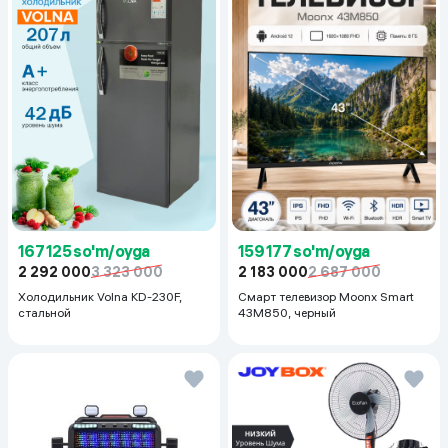
167 125 so'm/oyga
159 177 so'm/oyga
2 292 000
3 323 000
2 183 000
2 687 000
Холодильник Volna KD-230F,
Смарт телевизор Moonx Smart
стальной
43M850, черный