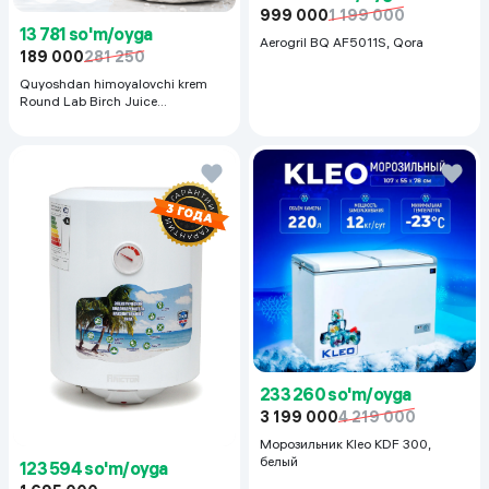
999 000
1 199 000
13 781 so'm/oyga
Aerogril BQ AF5011S, Qora
189 000
281 250
Quyoshdan himoyalovchi krem
Round Lab Birch Juice
Moisturizing Sunscreen SPF
50+PA++++, 50 ml
233 260 so'm/oyga
3 199 000
4 219 000
Морозильник Kleo KDF 300,
белый
123 594 so'm/oyga