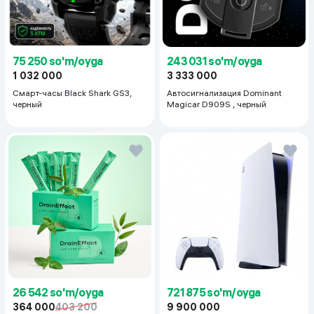
75 250 so'm/oyga
243 031 so'm/oyga
1 032 000
3 333 000
Смарт-часы Black Shark GS3,
Автосигнализация Dominant
черный
Magicar D909S , черный
26 542 so'm/oyga
721 875 so'm/oyga
364 000
403 200
9 900 000