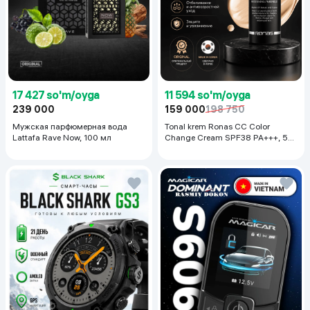
17 427 so'm/oyga
11 594 so'm/oyga
239 000
159 000
198 750
Мужская парфюмерная вода
Tonal krem Ronas CC Color
Lattafa Rave Now, 100 мл
Change Cream SPF38 PA+++, 50
ml