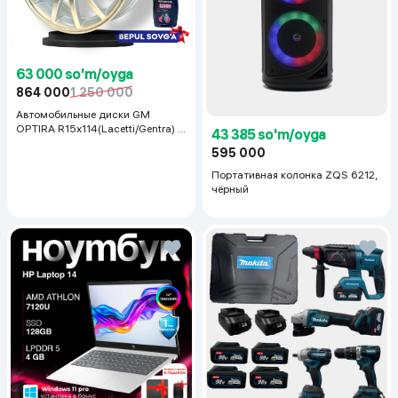
63 000 so'm/oyga
864 000
1 250 000
Автомобильные диски GM
OPTIRA R15x114(Lacetti/Gentra) 1
43 385 so'm/oyga
шт, серебряный
595 000
Портативная колонка ZQS 6212,
чёрный