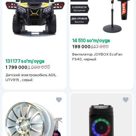
14 510 so'm/oyga
199 000
447 000
Вентилятор JOYBOX EcoFan
FS40, черный
131 177 so'm/oyga
1 799 000
3 000 000
Детский электромобиль ADIL
UTV915 , серый